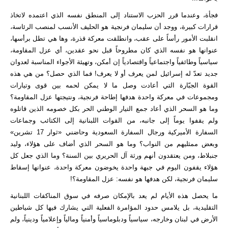
فجأة، وعندما قرر الحزب الاستناد إلى المنطق نفسه الذي اعتمده لاتخاذ
قرارات كبيرة، ووجد أن سليمان فرنجية هو الحليف الأنسب لمنصب الرئاسة،
انقلبت الأمور رأساً على عقب، وانطلقت معركة قذرة، وها هي تطل برأسها،
عنوانها هو نفسه الذي كان مطروحاً قبل نحو عقدين، أي عزل المقاومة،
سياسياً وطائفياً واجتماعياً واقتصادياً إن أمكن، وتهيئة الأجواء المناسبة لعدوان
جديد تعدّ له إسرائيل لمن يعرف أو لا يعرف! فما الذي حصل؟ من هي هذه
القوة الجبّارة التي أعادت وصل ما لا يمكن لحمه بين قوى وتيارات
ومجموعات في معركة واحدة هدفها إطاحة فرنجية، ونتيجتها عزل المقاومة؟
وما هو السحر الذي أعاد جمع التيار الوطني الحر بكل خصومه الذين قاتلوه
ولم يقفوا يوماً إلى جانبه، من القوات اللبنانية إلى الكتائب وجماعات
السفارة الأميركية ورجال السفارة السعودية وحاضني «ثوار 17 تشرين»
وبعض ممثليهم من النواب؟ وما هو السحر الذي أضاف على هؤلاء، وليد
جنبلاط، ومن يعتقدون أنهم ورثة آل الحريري بين السنة؟ وما الذي جعل كل
هؤلاء يقفون اليوم في جبهة واحدة يخوضون معركة واحدة، عنوانها إسقاط
سليمان فرنجية، لكن هدفها هو نفسه: عزل المقاومة؟!
ما يحصل هذه الأيام لم يعد بالإمكان صرفه في سوق المناكفات اللبنانية
التقليدية، بل يلامس حدود المؤامرة الفعلية التي يشارك فيها كل شياطين
الأرض في لبنان وخارجه، سياسياً ودبلوماسياً وأمنياً ومالياً وإعلامياً ودينياً، ولم