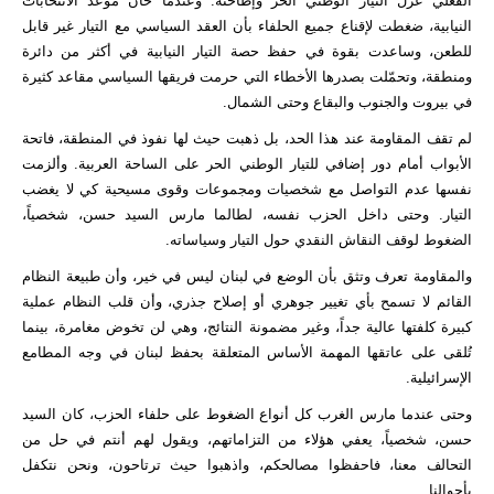
الفعلي عزل التيار الوطني الحر وإطاحته. وعندما حان موعد الانتخابات
النيابية، ضغطت لإقناع جميع الحلفاء بأن العقد السياسي مع التيار غير قابل
للطعن، وساعدت بقوة في حفظ حصة التيار النيابية في أكثر من دائرة
ومنطقة، وتحمّلت بصدرها الأخطاء التي حرمت فريقها السياسي مقاعد كثيرة
في بيروت والجنوب والبقاع وحتى الشمال.
لم تقف المقاومة عند هذا الحد، بل ذهبت حيث لها نفوذ في المنطقة، فاتحة
الأبواب أمام دور إضافي للتيار الوطني الحر على الساحة العربية. وألزمت
نفسها عدم التواصل مع شخصيات ومجموعات وقوى مسيحية كي لا يغضب
التيار. وحتى داخل الحزب نفسه، لطالما مارس السيد حسن، شخصياً،
الضغوط لوقف النقاش النقدي حول التيار وسياساته.
والمقاومة تعرف وتثق بأن الوضع في لبنان ليس في خير، وأن طبيعة النظام
القائم لا تسمح بأي تغيير جوهري أو إصلاح جذري، وأن قلب النظام عملية
كبيرة كلفتها عالية جداً، وغير مضمونة النتائج، وهي لن تخوض مغامرة، بينما
تُلقى على عاتقها المهمة الأساس المتعلقة بحفظ لبنان في وجه المطامع
الإسرائيلية.
وحتى عندما مارس الغرب كل أنواع الضغوط على حلفاء الحزب، كان السيد
حسن، شخصياً، يعفي هؤلاء من التزاماتهم، ويقول لهم أنتم في حل من
التحالف معنا، فاحفظوا مصالحكم، واذهبوا حيث ترتاحون، ونحن نتكفل
بأحوالنا...