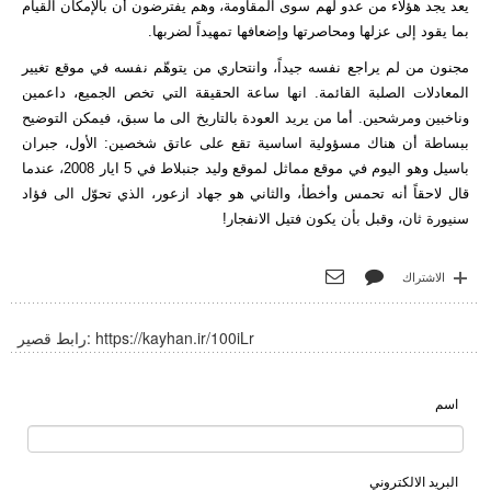
يعد يجد هؤلاء من عدو لهم سوى المقاومة، وهم يفترضون أن بالإمكان القيام
بما يقود إلى عزلها ومحاصرتها وإضعافها تمهيداً لضربها.
مجنون من لم يراجع نفسه جيداً، وانتحاري من يتوهّم نفسه في موقع تغيير
المعادلات الصلبة القائمة. انها ساعة الحقيقة التي تخص الجميع، داعمين
وناخبين ومرشحين. أما من يريد العودة بالتاريخ الى ما سبق، فيمكن التوضيح
ببساطة أن هناك مسؤولية اساسية تقع على عاتق شخصين: الأول، جبران
باسيل وهو اليوم في موقع مماثل لموقع وليد جنبلاط في 5 ايار 2008، عندما
قال لاحقاً أنه تحمس وأخطأ، والثاني هو جهاد ازعور، الذي تحوّل الى فؤاد
سنيورة ثان، وقبل بأن يكون فتيل الانفجار!
الاشتراك
https://kayhan.ir/100iLr
رابط قصير:
اسم
البريد الالكتروني