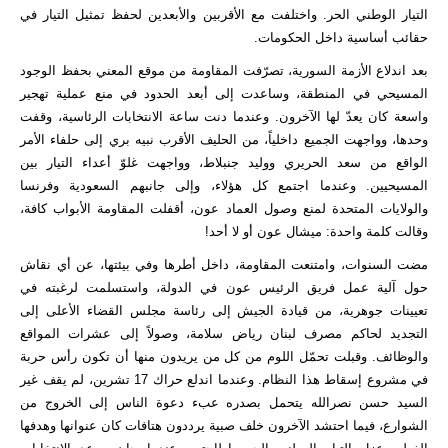
التيار الوطني الحر. واختلفت مع الأقربين والأبعدين لحفظ تمثيل التيار في
حقائب أساسية داخل الحكومات.
بعد اندلاع الأزمة السورية، تصرّفت المقاومة من موقع المعني بحفظ الوجود
المسيحي في المنطقة، وساعدت إلى أبعد الحدود في منع عملية تهجير
واسعة كان يعدّ لها الآخرون. وعندما دنت ساعة الانتخابات الرئاسية، وقفت
وحدها، وواجهت الجميع داخلياً، من الحليف الأقرب نبيه بري إلى حلفاء الأمر
الواقع من سعد الحريري ووليد جنبلاط، وواجهت غلوّ أعداء التيار بين
المسيحيين. وعندما اجتمع كل هؤلاء، وإلى جانبهم السعودية وفرنسا
والولايات المتحدة لمنع وصول العماد عون، أقفلت المقاومة الأبواب كافة،
وقالت كلمة واحدة: ميشال عون أو لا أحد!
مضت السنوات، وامتنعت المقاومة، داخل أطرها وفي بيئتها، عن أي نقاش
حول آلية عمل فريق الرئيس عون في الدولة، واستسلمت لرغبته في
تعيينات جوهرية، من قيادة الجيش إلى رئاسة مجلس القضاء الأعلى إلى
التجديد لحاكم مصرف لبنان رياض سلامة، وصولاً إلى عشرات المواقع
والوظائف. وقبلت تحمّل اللوم من كل من يريدون منها أن تكون رأس حربة
في مشروع إسقاط هذا النظام. وعندما اندلع حراك 17 تشرين، لم يقف غير
السيد حسن نصرالله يتحمل بصدره عبء دعوة الناس إلى الخروج من
الشوارع، فيما احتشد الآخرون خلف صبية يرددون هتافات كان عنوانها وهدفها