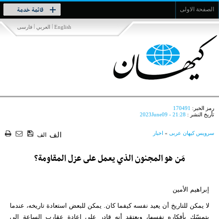
Toggle
قائمة خدمة
الصفحة الاولى
navigation
|
|
English
العربي
فارسی
رمز الخبر:
170491
تأريخ النشر :
2023June09 - 21:28
سرویس کیهان عربی
»
اخبار
الف
الف
مَن هو المجنون الذي يعمل على عزل المقاومة؟
إبراهيم الأمين
لا يمكن للتاريخ أن يعيد نفسه كيفما كان. يمكن للبعض استعادة تاريخه، عندما
يتمسّك بأفكاره نفسها، ويعتقد أنه قادر على إعادة عقارب الساعة إلى