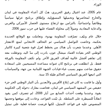
الوراء.
عام 2005، عند اغتيال رفيق الحريري، هبّ كل أعداء المقاومة في لبنان
والخارج لمحاصرتها وتحميلها المسؤولية، وإطلاق برنامج عزلها سياسياً
وطائفياً واجتماعياً، بالتزامن مع ارتفاع مستوى الحصار الأميركي والغربي
والدعاية المعادية، وصولاً إلى محاولة القضاء عليها في حرب تموز 2006.
خلال عام ونيّف، تصرّفت المقاومة بهدوء، وتعاملت مع الوقائع الجديدة
بحكمة، وخاضت التواصل السياسي ثم التحالف الانتخابي لمنع الانفجار
الأهلي. وعندما شعرت بأن هناك من يخطط لعزل قوة شعبية كبيرة كالتيار
الوطني الحر بقيادة العماد ميشال عون، بادرت إلى مدّ اليد، وتوصّلت معه
إلى تفاهم أفشل غالبية أهداف الفريق الآخر. ولم تكتف المقاومة بالورقة
فقط، بل انطلقت في برنامج كان عنوانه مساعدة المسيحيين على استعادة
حقوق ضاعت منهم بسبب غباء قيادات الجبهة اللبنانية من جهة، والسياسات
التي اتبعها الفريق السياسي الحاكم طيلة 15 سنة.
وأول ما قامت به كان في إبلاغ الأقربين والأبعدين بأن التيار الوطني الحر جزء
حقيقي من المشهد السياسي في لبنان، فخاضت معارك دخوله إلى الحكومة
بقوة. وعندما وقعت أحداث السابع من أيار 2008، لم تتصرف كمن يقود
انقلاباً للسيطرة على السلطة. بل ثبّتت القواعد، وعادت إلى موقعها وحجمها
المنصوص عليه في قواعد التمثيل، لكنها فرضت حصانة فعلية على تمثيل