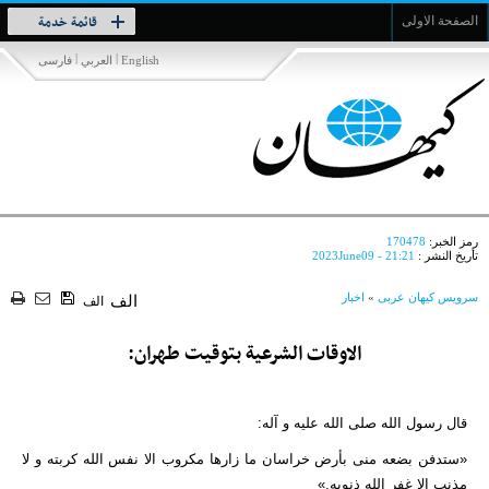
Toggle
قائمة خدمة
الصفحة الاولى
navigation
|
|
English
العربي
فارسی
رمز الخبر:
170478
تأريخ النشر :
2023June09 - 21:21
سرویس کیهان عربی
»
اخبار
الف
الف
الاوقات الشرعية بتوقيت طهران:
قال رسول الله صلی الله علیه و آله:
«ستدفن بضعه منی بأرض خراسان ما زارها مکروب الا نفس الله کربته و لا
مذنب الا غفر الله ذنوبه.»