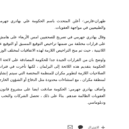
طهران-فارس:- أعلن المتحدث باسم الحكومة علي بهادري جهرمي م
والطبيعيين في مواجهة العقوبات.
وقال بهادري جهرمي في تصريح للصحفيين امس الأربعاء على هامش ا
على قرارات مختلفة من ضمنها تراخيص التوقيع المسبق أو التوقيع على 
اللاتينية ، حيث تم منح التراخيص اللازمة لهذه الاتفاقيات لمختلف الوز
واوضح بان من القرارات الجيدة جدا للحكومة المصادقة على لائحة 
الحكومة بتقديم هذه اللائحة إلى البرلمان ، لكنها تأخرت في فترات
الصلاحيات اللازمة لتطوير مكران للمنظمة المختصة التي سيتم إنشاؤه
لمنطقة مكران ، مع استثناءات محدودة مثل الدفاع أو الشؤون الخارجية.
وأضاف بهادري جهرمي: الحكومة صادقت ايضا على مشروع قانون اقترحت
العقوبات الظالمة ضدهم. بناءً على ذلك ، تحصل الشركات والنخب 
ودبلوماسي.
الاشتراك