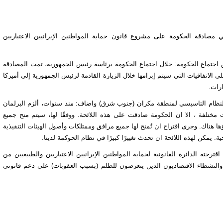
صادقة الحكومة على مشروع قانون حماية المواطنين الإيرانيين الاعتباريين
جتماع الحكومة: خلال اجتماع الحكومة برئاسة رئيس الجمهورية، تمت المصادقة
الاتفاقيات التي سيتم إبرامها خلال الزيارة القادمة لرئيس الجمهورية إلى أميركا
ارات.
النظام التاسيسي لمنطقة مكران (جنوب شرق) واضاف: منذ سنوات، ألزم البرلمان
 مختلفة ، الا ان الحكومة صادقت على هذه اللائحة. ووفقًا لها، سيتم منح جميع
ا هناك. وجرى اقتراح ان تُمنح لها جميع مرافق وممتلكات وأصول الهيئات التنفيذية
 يمكن لهذه اللائحة ان تحدث تغييرًا كبيرًا في نظام الحوكمة لدينا.
ه الدائرة القانونية لحماية المواطنين الإيرانيين الاعتباريين والطبيعيين من
والنشطاء الاقتصاديون الذين يتعرضون للظلم (بسبب العقوبات) على دعم قانوني