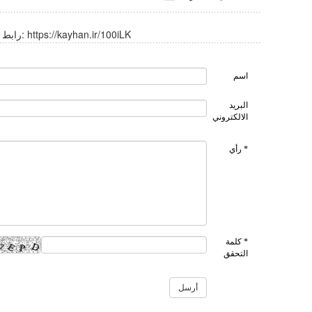
https://kayhan.ir/100iLK
رابط قصير:
اسم
البريد
الالكتروني
* رأي
* كلمة
التحقق