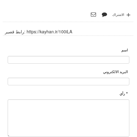
الاشتراك
https://kayhan.ir/100iLA
رابط قصير:
اسم
البريد الالكتروني
* رأي