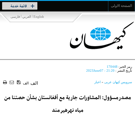
Toggle
قائمة خدمة
الصفحة الاولى
navigation
|
|
English
العربي
فارسی
رمز الخبر:
170448
تأريخ النشر :
2023June07 - 21:20
سرویس کیهان عربی
»
اخبار
الف
الف
مصدرمسؤول: المشاورات جارية مع أفغانستان بشأن حصتنا من
مياه نهرهيرمند