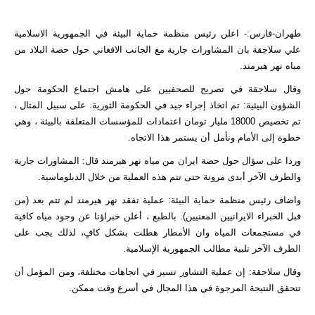
طهران-فارس:- اعلن رئيس منظمة حماية البيئة في الجمهورية الاسلامية
علي سلاجقة بان المشاورات جارية مع الجانب الافغاني حول حصة البلاد من
مياه نهر هيرمند.
وقال سلاجقة في تصريح للصحفيين على هامش اجتماع الحكومة حول
الشؤون البيئية: تم اتخاذ إجراء جيد في الحكومة الثورية. على سبيل المثال ،
تم تخصيص 18000 مليار تومان اعتمادات للمؤسسات المتعلقة بالبيئة ، وهي
خطوة إلى الأمام ونأمل أن يستمر هذا الاتجاه.
وردا على سؤال حول حصة ايران من مياه نهر هيرمند قال: المشاورات جارية
والطرف الآخر أبدى مرونة حتى تتم هذه العملية من خلال الدبلوماسية.
واضاف رئيس منظمة حماية البيئة: عملية تفقد نهر هيرمند لم تتم بعد (من
قبل الخبراء الايرانيين المعنيين). بالطبع ، أعلن خبراؤنا عن وجود مياه كافية
في مستجمعات المياه وان الأمطار هطلت بشكل كافٍ، لذلك يجب على
الطرف الآخر تلبية مطالب الجمهورية الإسلامية.
وقال سلاجقة: إن عملية التشاور تسير في اتجاهات مختلفة، ومن المؤمل أن
تتحقق النتيجة المرجوة في هذا المجال في أسرع وقت ممكن.