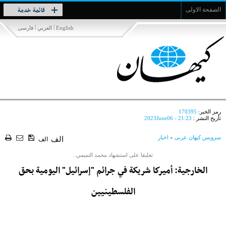
Toggle
قائمة خدمة
الصفحة الاولى
navigation
|
|
English
العربي
فارسی
رمز الخبر:
170395
تأريخ النشر :
2023June06 - 21:23
سرویس کیهان عربی
»
اخبار
الف
الف
تعليقا على استشهاد محمد التميمي..
الخارجية: أميركا شريكة في جرائم "إسرائيل" اليومية بحق
الفلسطينيين