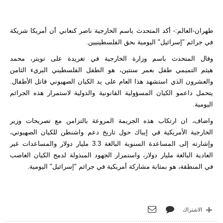
طهران-العالم:- أكد المتحدث باسم الخارجية ناصر كنعاني أن أمريكا شريكة
في جرائم "إسرائيل" اليومية بحق الفلسطينيين.
وقال المتحدث باسم وزارة الخارجية في تغريدة على تويتر، محمد
هيثم
التميمي
طفل بعمر سنتين، هو الطفل الفلسطيني البريء الثامن
والعشرون الذي استشهد هذا العام على يد الكيان الصهيوني قاتل الأطفال.
يتحمل داعمو الكيان المسؤولية القانونية والدولية لاستمرار هذه الجرائم
اليومية.
واضاف، ان ارتكاب هذه الجريمة المروعة بالتزامن مع تصريحات وزير
الخارجية الأمريكية في إيباك حول تاريخ دعم واشنطن للكيان الصهيوني،
وإشارته إلى المساعدة السنوية البالغة 3.3 مليار دولار والمساعدات غير
العادية البالغة مليار دولار، واستمرار الجهود المبذولة لدمج الكيان الغاصب
في المنطقة، هو بمثابة مشاركة أمريكية في جرائم "إسرائيل" اليومية.
الاشتراك