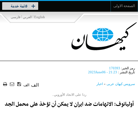
Toggle
قائمة خدمة
الصفحة الاولى
navigation
|
|
English
العربي
فارسی
رمز الخبر:
170393
تأريخ النشر :
2023June06 - 21:23
سرویس کیهان عربی
»
اخبار
الف
الف
ردا على الاتحاد الأوروبي..
أوليانوف: الاتهامات ضد ايران لا يمكن أن تؤخذ على محمل الجد