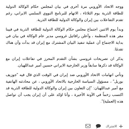
ووجه الاتحاد الأوروبي مرة أخرى في بيان لمجلس حكام الوكالة الدولية
للطاقة الذرية يوم الثلاثاء ، الاتهام للبرنامج النووي السلمي الايراني، رغم
تقدم التفاعلات بين إيران والوكالة الدولية للطاقة الذرية.
وبدأ يوم الاثنين اجتماع مجلس حكام الوكالة الدولية للطاقة الذرية في فيينا
مقر هذه المنظمة ، وأعلن رافائيل غروسي مدير عام الوكالة في بيان في
بداية الاجتماع أن عملية تنفيذ البيان المشترك مع إيران قد بدأت وأن هناك
تقدمًا.
يذكر ان تصريحات غروسي بشأن التقدم المحرز في تفاعلات إيران مع
الوكالة قد ذكرها سابقاً وزير الخارجية الايراني حسين أمير عبداللهيان.
وتأتي اتهامات الاتحاد الأوروبي ضد إيران في الوقت الذي قال فيه "جوزيف
بوريل" ، مسؤول السياسة الخارجية بالاتحاد الأوروبي ، عن محادثته الهاتفية
مع أمير عبداللهيان: "إن التعاون بين إيران والوكالة الدولية للطاقة الذرية قد
اكتسب زخماً في الآونة الأخيرة ، وأنا اؤكد على أن إيران يجب أن تواصل
هذه (العملية)".
الاشتراك