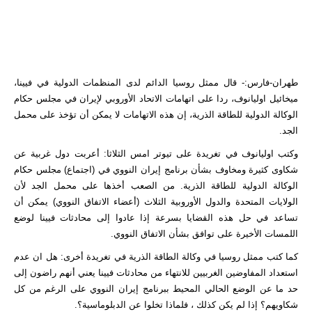
طهران-فارس:- قال ممثل روسيا الدائم لدى المنظمات الدولية في فيينا،
ميخائيل اوليانوف، ردا على اتهامات الاتحاد الأوروبي لإيران في مجلس حكام
الوكالة الدولية للطاقة الذرية، إن هذه الاتهامات لا يمكن أن تؤخذ على محمل
الجد.
وكتب اوليانوف في تغريدة على تيوتر امس الثلاثا: أعربت دول غربية عن
شكاوى كثيرة ومخاوف بشأن برنامج إيران النووي في (اجتماع) مجلس حكام
الوكالة الدولية للطاقة الذرية. من الصعب أخذها على محمل الجد لأن
الولايات المتحدة والدول الأوروبية الثلاث (أعضاء الاتفاق النووي) يمكن أن
تساعد في حل هذه القضايا بسرعة إذا عادوا إلى محادثات فيينا لوضع
اللمسات الأخيرة على توافق بشأن الاتفاق النووي.
كما كتب ممثل روسيا في وكالة الطاقة الذرية في تغريدة أخرى: هل ان عدم
استعداد المفاوضين الغربيين للانتهاء من محادثات فيينا يعني أنهم راضون إلى
حد ما عن الوضع الحالي المحيط ببرنامج إيران النووي على الرغم من كل
شكاويهم؟ إذا لم يكن كذلك ، فلماذا تخلوا عن الدبلوماسية؟.