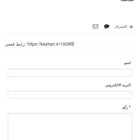
الاشتراك
https://kayhan.ir/100iKB
رابط قصير:
اسم
البريد الالكتروني
* رأي