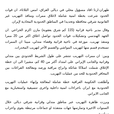
طهران-ارنا:-افاد مسؤول محلي في ديالى العراق، امس الثلاثاء، ان قوات
الحدود شرعت بخطة امنية شاملة لاغلاق ممرات ومنافذ التهريب غير
القانونية شرقي محافظة وتحديدا في المناطق الحدودية المحاذية لإيران.
وقال مدير ناحية قزانية (115 كم شرق بعقوبة) مازن اكرم الخزاعي :ان
الجهد الهندسي وتشكيلات قوات الحدود تواصل اغلاق اكثر من 20 ممرا
ومنفذ تهريب، موزعة في ناحية قزانية وقضاء مندلي، مبينا ان الممرات
تستخدم قسم منها لتهريب المواشي والقسم الآخر لتهريب المخدرات.
وبين: ان ممرات التهريب تنتشر على طول الشريط الحدودي بين مندلي
وقزانية والجانب الإيراني على امتداد أكثر من 40 كم، مشيرا الى ان خطة
الإغلاق شملت اسلاكا شائكة وابراج مراقبة ورصد ومعالجة الفراغات بين
المخافر الحدودية للحد من عمليات التهريب.
وأطلقت الحكومة العراقية خطة شاملة لمعالجة وإنهاء عمليات التهريب
الحدودية مع ايران باجراءات امنية داخلية واخرى تنسيقية واستخبارية مع
الجانب الايراني.
وبرزت ظاهرة التهريب عبر مناطق مندلي وقزانية شرقي ديالى خلال
السنوات الاخيرة وتمارسها جهات متنفذة او جماعات مرتبطة بقوى واحزاب
سياسية.