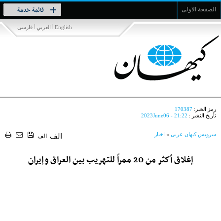
Toggle
قائمة خدمة
الصفحة الاولى
navigation
|
|
English
العربي
فارسی
رمز الخبر:
170387
تأريخ النشر :
2023June06 - 21:22
سرویس کیهان عربی
»
اخبار
الف
الف
إغلاق أكثر من 20 ممراً للتهريب بين العراق وإيران