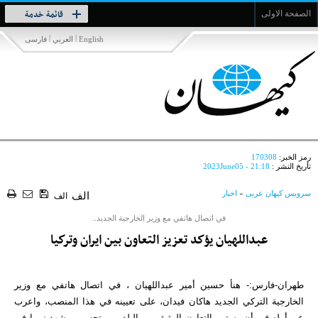
Toggle
قائمة خدمة
الصفحة الاولى
navigation
|
|
English
العربي
فارسی
رمز الخبر:
170308
تأريخ النشر :
2023June05 - 21:18
سرویس کیهان عربی
»
اخبار
الف
الف
في اتصال هاتفي مع وزير الخارجية الجديد..
عبداللهيان يؤكد تعزيز التعاون بين ايران وتركيا
طهران-فارس:- هنأ حسين أمير عبداللهيان ، في اتصال هاتفي مع وزير
الخارجية التركي الجديد هاكان فيدان، على تعيينه في هذا المنصب، واعرب
عن أمله في أن يستمر التعاون الوثيق بين البلدين ويتحسن ويشهد نموا في