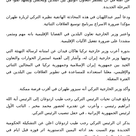
المرحلة الجديدة.
ودعا أمير عبداللهيان في هذه المحادثة الهاتفية نظيره التركي لزيارة طهران
مؤكدا ضرورة الاسراع ببرنامج توسيع العلاقات الثنائية.
واعتبر وزير الخارجية تعاون البلدين في القضايا الإقليمية بانه مهم ومثمر،
مشددا على ضرورة تفعيل الآليات الإقليمية.
بدوره أعرب وزير خارجية تركيا هاكان فيدان عن امتنانه لرسالة التهنئة التي
وجهها وزير خارجية إيران له، وأشار إلى أهمية استمرار الحوارات والتعاون
الجيد بين جمهورية إيران الإسلامية وجمهورية تركيا في المجالين الثنائي
والإقليمي، معلنا استعداده للمساعدة في تطوير العلاقات بين البلدين في
الفترة المقبلة.
وأكد وزير الخارجية التركي أنه سيزور طهران في أقرب فرصة ممكنة.
وابلغ فيدان تحيات الرئيس التركي رجب طيب اردوغان إلى الرئيس آية الله
ابراهيم رئيسي ، وأعرب عن تقديره لحضور محمد مخبر ، النائب الأول
لرئيس الجمهورية الإيرانية ، في حفل تنصيب الرئيس التركي.
يذكر ان الرئيس التركي رجب طيب اردوغان اعلن عن التشكيلة الحكومية
الجديدة يوم السبت بعد ادائه اليمين الدستورية اثر فوزه قبل ايام في