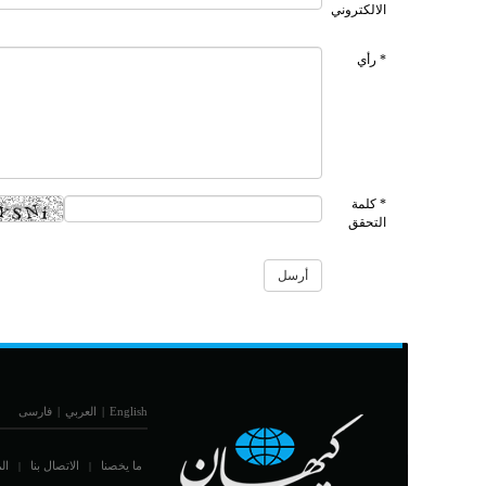
الالكتروني
* رأي
* كلمة
التحقق
English
|
العربي
|
فارسی
ما يخصنا
الاتصال بنا
ال
|
|