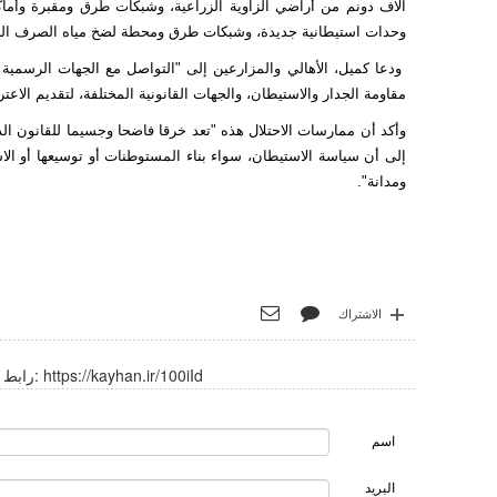
آلاف دونم من أراضي الزاوية الزراعية، وشبكات طرق ومقبرة وأماك
وحدات استيطانية جديدة، وشبكات طرق ومحطة لضخ مياه الصرف الصحي
ودعا كميل، الأهالي والمزارعين إلى "التواصل مع الجهات الرسمية ال
مقاومة الجدار والاستيطان، والجهات القانونية المختلفة، لتقديم الاع
إلى أن سياسة الاستيطان، سواء بناء المستوطنات أو توسيعها أو الا
ومدانة".
الاشتراك
https://kayhan.ir/100iId
رابط قصير:
اسم
البريد