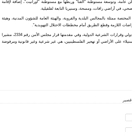
ن عامة، وتوسعة مستوطنة "القنا" وربطها مع مستوطنة "اورانيت"، إضافة لإقامة
، في أراضي رافات، ومسحة، وسنيريا التابعة لقلقيلية.
مختصة ممثلة بالمجالس البلدية والقروية، والهيئة العامة للشؤون المدنية، وهيئة
تراضات اللازمة وقطع الطريق أمام مخططات الاحتلال التهويدية".
وأكد أن ممارسات الاحتلال هذه "تعد خرقا فاضحا وجسيما للقانون الدولي وقرارات الشرعية الدولية، وفي مقدمتها قرار مجلس الأمن رقم 2334، مشيرا
ستيلاء على الأراضي أو تهجير الفلسطينيين، هي غير شرعية وغير قانونية ومرفوضة