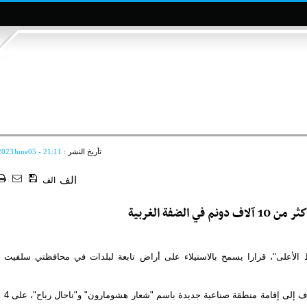
تأريخ النشر :
2023June05 - 21:11
الف
الف
الضفة الغربية
أعلى"، قرارا يسمح بالاستيلاء على أراض تابعة لبلدات في محافظتي سلفيت
وكشف محافظ سلفيت عبد الله كميل، في بيان له، أن "المخطط يهدف إلى إقامة منطقة صناعية جديدة باسم "شعار هشومارون" و"ناحال رباح"، على 4