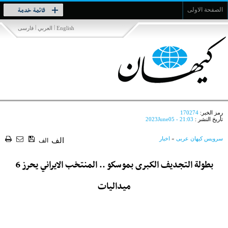
Toggle
قائمة خدمة
الصفحة الاولى
navigation
|
|
English
العربي
فارسی
رمز الخبر:
170274
تأريخ النشر :
2023June05 - 21:03
سرویس کیهان عربی
»
اخبار
الف
الف
بطولة التجديف الكبرى بموسكو .. المنتخب الايراني يحرز 6
ميداليات