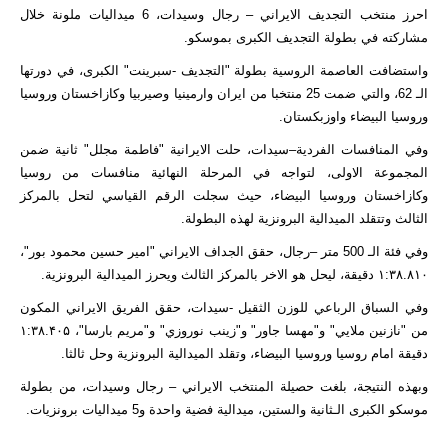
احرز منتخب التجديف الايراني – رجال وسيدات، 6 ميداليات ملونة خلال
مشاركته في بطولة التجديف الكبرى بموسكو.
واستضافت العاصمة الروسية بطولة "التجديف -سبرينت" الكبرى، في دورتها
الـ 62، والتي ضمت 25 منتخبا من ايران وارمينيا وصيربيا وكازاخستان وروسيا
وروسيا البيضاء واوزبكستان.
وفي المنافسات الفردية–سيدات، حلت الايرانية "فاطمة مجلل" ثانية ضمن
المجموعة الاولى، لتواجه في المرحلة النهائية منافسات من روسيا
وكازاخستان وروسيا البيضاء، حيث سجلت الرقم القياسي لتحل بالمركز
الثالث وتتقلد الميدالية البرونزية لهذه البطولة.
وفي فئة الـ 500 متر –رجال، حقق الجداف الايراني "امير حسين محمود بور"،
١:٣٨.٨١٠ دقيقة، ليحل هو الاخر بالمركز الثالث ويحرز الميدالية البرونزية.
وفي السباق الرباعي للوزن الثقيل -سيدات، حقق الفريق الايراني المكون
من "نازنين ملايي" و"مهسا جاور" و"زينب نوروزي" و"مريم بارسا"، ١:٣٨.۴٠۵
دقیقة امام روسيا وروسيا البيضاء، وتقلد الميدالية البرونزية وحل ثالثا.
وبهذه النتيجة، بلغت حصيلة المنتخب الايراني – رجال وسيدات، من بطولة
موسكو الكبرى الـثانية والستين، ميدالية فضية واحدة و5 ميداليات برونزيات.