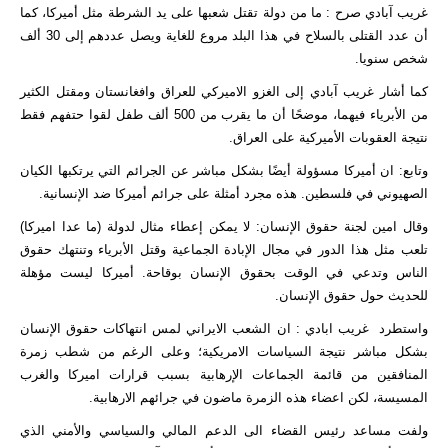
غريب آبادي صرح : ما من دولة تقتل شعبها على يد الشرطة مثل أميركا، كما
أن عدد القتلى بالسلاح في هذا البلد مروع للغاية ويصل عددهم إلى 30 ألف
شخص سنويا.
كما أشار غريب آبادي إلى الغزو الاميركي للعراق وافغانستان ومقتل الكثير
من الأبرياء فيهما، موضحًا أن ما يقرب من 500 ألف طفل لقوا حتفهم فقط
نتيجة العقوبات الأميركية على العراق.
وتابع: ان أميركا مسؤولة أيضًا بشكل مباشر عن الجرائم التي يرتكبها الكيان
الصهيوني في فلسطين. هذه مجرد أمثلة على جرائم أميركا ضد الإنسانية.
وقال امين لجنة حقوق الإنسان: لا يمكن إعطاء مثال لدولة (ما عدا اميركا)
تلعب مثل هذا الدور في مجال الإبادة الجماعية وقتل الأبرياء وتنتهك حقوق
الناس وتدعي في الوقت بحقوق الإنسان بوقاحة. أميركا ليست مؤهلة
للحديث حول حقوق الإنسان.
واستطرد غريب ابادي : ان الشعب الايراني لمس انتهاكات حقوق الإنسان
بشكل مباشر نتيجة السياسات الامريكية؛ وعلى الرغم من شطب زمرة
المنافقين من قائمة الجماعات الإرهابية بسبب قرارات اميركا والغرب
المسيسة، لكن اعضاء هذه الزمرة ماضون في جرائهم الارهابية.
ولفت مساعد رئيس القضاء الى الدعم المالي والسياسي والأمني ​​الذي