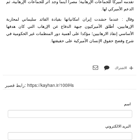
تقدمه أميركا للجماعات الإرهابية؛ مصرا أينما وجد آثر للجماعات الإرهابية، ثم
الدعم الأميركي لها.
وقال : عندما حشدت إيران امكانياتها بقيادة القائد سليماني لمحاربة
الإرهابيين، أطلق الأميركيون جبهة الدفاع عن الإرهاب التي كان هدفها
الأساسي إنقاذ الارهابيين؛ مؤكدا على أهمية دور المنظمات غير الحكومية في
شرح وفضح حقوق الإنسان الأميركية على حقيقتها.
الاشتراك
https://kayhan.ir/100iHs
رابط قصير:
اسم
البريد الالكتروني