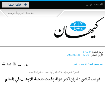
Toggle
قائمة خدمة
الصفحة الاولى
navigation
|
|
English
العربي
فارسی
رمز الخبر:
170244
تأريخ النشر :
2023May31 - 22:29
سرویس کیهان عربی
»
اخبار
الف
الف
اميركا غير مؤهلة لابداء رأيها بشان حقوق الانسان..
غريب آبادي : ايران اكبر دولة وقعت ضحية للارهاب في العالم