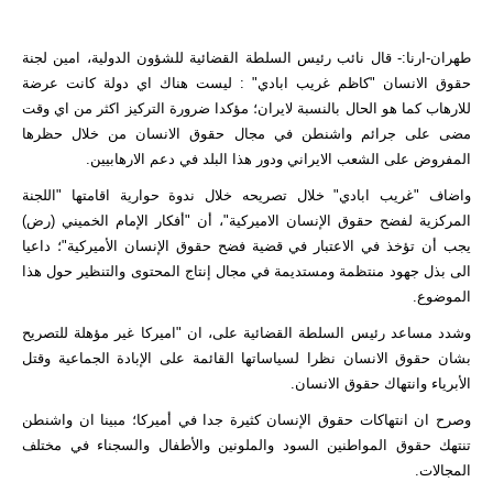
طهران-ارنا:- قال نائب رئيس السلطة القضائية للشؤون الدولية، امين لجنة
حقوق الانسان "كاظم غريب ابادي" : ليست هناك اي دولة كانت عرضة
للارهاب كما هو الحال بالنسبة لايران؛ مؤكدا ضرورة التركيز اكثر من اي وقت
مضى على جرائم واشنطن في مجال حقوق الانسان من خلال حظرها
المفروض على الشعب الايراني ودور هذا البلد في دعم الارهابيين.
واضاف "غريب ابادي" خلال تصريحه خلال ندوة حوارية اقامتها "اللجنة
المركزية لفضح حقوق الإنسان الاميركية"، أن "أفكار الإمام الخميني (رض)
يجب أن تؤخذ في الاعتبار في قضية فضح حقوق الإنسان الأميركية"؛ داعيا
الى بذل جهود منتظمة ومستديمة في مجال إنتاج المحتوى والتنظير حول هذا
الموضوع.
وشدد مساعد رئيس السلطة القضائية على، ان "اميركا غير مؤهلة للتصريح
بشان حقوق الانسان نظرا لسياساتها القائمة على الإبادة الجماعية وقتل
الأبرياء وانتهاك حقوق الانسان.
وصرح ان انتهاكات حقوق الإنسان كثيرة جدا في أميركا؛ مبينا ان واشنطن
تنتهك حقوق المواطنين السود والملونين والأطفال والسجناء في مختلف
المجالات.