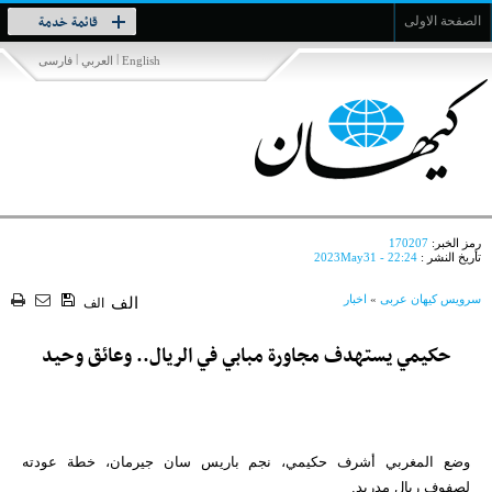
Toggle
قائمة خدمة
الصفحة الاولى
navigation
|
|
English
العربي
فارسی
رمز الخبر:
170207
تأريخ النشر :
2023May31 - 22:24
سرویس کیهان عربی
»
اخبار
الف
الف
حكيمي يستهدف مجاورة مبابي في الريال.. وعائق وحيد
وضع المغربي أشرف حكيمي، نجم باريس سان جيرمان، خطة عودته
لصفوف ريال مدريد.