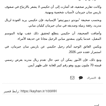
وكانت تقارير صحفية، قد أشارت إلى أن حكيمي لا يشعر بالارتياح في صفوف
باريس سان جيرمان، لأسباب شخصية ومهنية.
وبحسب صحيفة "موندو ديبورتيفو" الإسبانية، فإن حكيمي يريد العودة لريال
مدريد، رفقة زميله وصديقه في سان جيرمان كيليان مبابي.
وأضافت الصحيفة، أن حكيمي يتطلع لتحقيق ذلك عقب نهاية الموسم
المقبل، عندما يكون بمقدور مبابي الرحيل مجانا عن حديقة الأمراء.
ويكمن العائق الوحيد أمام رحيل حكيمي عن باريس سان جيرمان، في
استمرار عقده حتى 2026.
ومع ذلك، فإن الأمور يمكن أن تتم، حال تقدم ريال مدريد بعرض رسمي
قيمته 70 مليون يورو، وهو رقم كبير للغاية على ظهير أيمن.
الاشتراك
https://kayhan.ir/100iHH
رابط قصير:
اسم