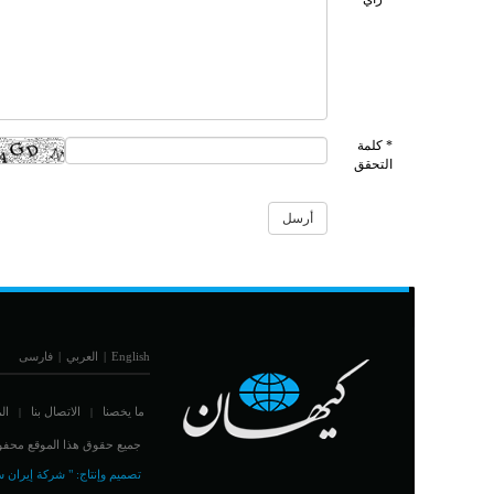
* كلمة
التحقق
English
|
العربي
|
فارسی
ما يخصنا
الاتصال بنا
ال
|
|
جميع حقوق هذا الموقع محفوظ
تصميم وإنتاج:
" شركة إيران س