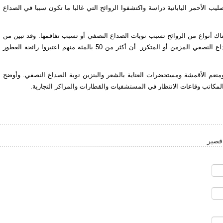
 الأحمر اليابانية دراسة واكتشفوا الروائح التي غالبا ما تكون سببا في الصداع
لاستنتاجات الباحثين، هناك أنواع من الروائح تسبب نوبات الصداع النصفي أو تسبب تفاقمها. وقد تبين من
نتائج الدراسة التي شارك فيها أكثر من 100 مريض يعانون من الصداع النصفي المزمن أو المتكرر. أن أكثر من 50 بالمئة منهم اعتبروا رائحة العطور
ومنعم الأقمشة ومستحضرات العناية بالشعر والبنزين نوبة الصداع النصفي. وأوضح
لمكاتب وقاعات الانتظار في المستشفيات والقطارات والمراكز التجارية.