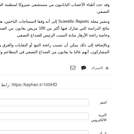
وقد حدد أطباء الأعصاب اليابانيون من مستشفى شيزوكا لمنظمة الصليب
النصفي.
وتشير مجلة Scientific Reports إلى أنه وفقا 
وخاصة رائحة الأزهار مثابة السبب الرئيس للصداع النصفي.
وبالإضافة إلى ذلك يمكن أن تسبب رائحة التبغ أو النفايات والعرق 
المشاركون، أنهم غالبا ما يعانون من الصداع النصفي في المطاعم وا
الاشتراك
https://kayhan.ir/100iHD
رابط قصير:
اسم
البريد
الالكتروني
* رأي