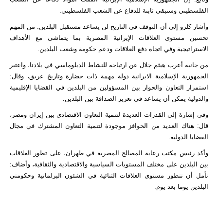
الفلسطيني وستبقى ثابتة للدفاع عن الشعب الفلسطيني.
وأشار كلرو إلى أن التوقف في التاريخ لن يساعد مستقبل البلدين. من المهم
تحسين مستوى العلاقات الإيرانية المصرية بما يتماشى مع الأهداف
الاستراتيجية وفي اتجاه دفع العلاقات ودعم حكومة وشعب البلدين.
من جانبه أعرب هيثم جلال عن ارتياحه للنشاط الدبلوماسي في بلادنا، واعتبر
الجمهورية الإسلامية الايرانية دولة مهمة ذات حضارة وتاريخ عريق، وقال:
استمرار التعاون والحوار بين المسؤولين من البلدين في القضايا الإقليمية
والدولية يمكن أن يساعد في تعزيز الصداقة بين البلدين.
وفي إشارة إلى القدرات العديدة لتنمية التعاون الاقتصادي بين إيران ومصر،
قال: هناك العديد من الحوافز موجودة لتنمية التعاون المشترك في مجال
القضايا الدولية.
وأكد رئيس مكتب رعاية المصالح المصرية في طهران، على تطور العلاقات
بين البلدين على مختلف المستويات السياسية والاقتصادية والثقافية، وأضاف:
نأمل أن تتطور مستوى العلاقات الثنائية في الشئون البرلمانية وحكومتي
البلدين يوما بعد يوم.