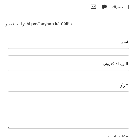
الاشتراك
https://kayhan.ir/100iFk
رابط قصير:
اسم
البريد الالكتروني
* رأي