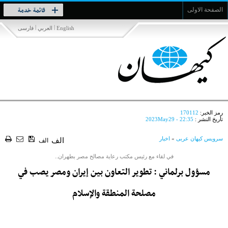
Toggle
قائمة خدمة
الصفحة الاولى
navigation
|
|
English
العربي
فارسی
رمز الخبر:
170112
تأريخ النشر :
2023May29 - 22:35
سرویس کیهان عربی
»
اخبار
الف
الف
في لقاء مع رئيس مكتب رعاية مصالح مصر بطهران..
مسؤول برلماني : تطوير التعاون بين إيران ومصر يصب في
مصلحة المنطقة والإسلام