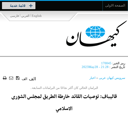
Toggle
قائمة خدمة
الصفحة الاولى
navigation
|
|
English
العربي
فارسی
رمز الخبر:
170045
تأريخ النشر :
2023May28 - 21:28
سرویس کیهان عربی
»
اخبار
الف
الف
البرلمان الحالي كان أكثر نجاحًا من البرلمانات السابقة..
قاليباف: توصيات القائد خارطة الطريق لمجلس الشورى
الاسلامي