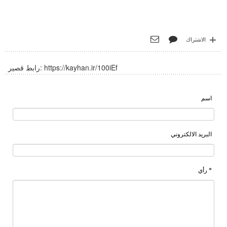
الاشتراك
https://kayhan.ir/100iEf
رابط قصير:
اسم
البريد الالكتروني
* رأي