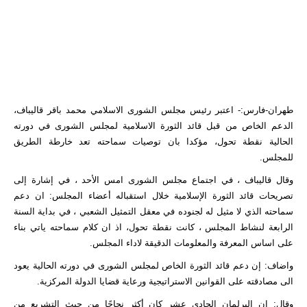
طهران-فارس:- اعتبر رئيس مجلس الشورى الاسلامي محمد باقر قاليباف،
الدعم الخاص من قبل قائد الثورة الاسلامية لمجلس الشورى في دورته
الحالية نقطة تحول، مؤكدا بان توصيات سماحته تعد خارطة الطريق
للمجلس.
وقال قاليباف ، في اجتماع مجلس الشورى امس الأحد ، في إشارة إلى
تصريحات قائد الثورة الإسلامية خلال استقباله أعضاء المجلس: ان دعم
سماحته الذي لا مثيل له لجنوده في معقل التمثيل الشعبي ، في بداية السنة
الرابعة لنشاط المجلس ، كانت نقطة تحول، اذ ان كلام سماحته ياتي بناء
على اساس المعرفة والمعلومات الدقيقة لاداء المجلس.
واضاف: إن دعم قائد الثورة الخاص لمجلس الشورى في دورته الحالية يعود
الى مصادقته على القوانين الاستراتيجية ورعاية قضايا الدولة المركزية.
وقال: إن البرلمان الحادي عشر كان أكثر نجاحًا من حيث التشريع من