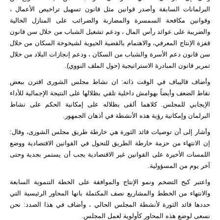
البرلمانات السابقة وأصدر قوانين مثل قانون تسهيل تراخيص الأعمال ،
وقوانين مكافحة السمسرة والمضاربة والضرائب على المنازل الخالية
والضريبة على عوائد رأس المال ، ودعم تشغيل الشباب من خلال سن قانون
قفزة الإنتاج المعرفي، والاهتمام بالقضية الحيوية لشيخوخة السكان من خلال
سن قانون دعم الأسرة والشباب من السكان ، ودعم إنجازات البلاد من خلال
تمرير قانون المبادرة الاستراتيجية (حول الملف النووي).
وأضاف قاليباف في الوقت ذاته: ان نشاط مجلس الشورى اقترن ببعض
نقاط الضعف وأيضاً بهوامش داخلية تلقي بظلالها على النتيجة الإجمالية للأداء
الإيجابي للمجلس. كلاهما ألقى بظلاله على إمكانية الحكم على نشاط
البرلمان وإمكانية رؤية هذه الأنشطة في أذهان الجمهور.
وأشار إلى أن توصيات قائد الثورة هي خارطة طريق مجلس الشورى، وقال:
إن الانتهاء من حزمة خارطة الطريق للتحول في القوانين الاقتصادية ووضع
اللمسات الأخيرة على القوانين غير الاقتصادية يجب أن يستمر بجدية وحتى
آخر يوم من المسؤولية.
واعتبر كبح التضخم ونمو الإنتاج والموافقة على الخطة التنموية السابعة
والانتهاء من الخطط والمشاريع نصف المكتملة بانها المحاور الرئيسية التي
حددها قائد الثورة لأنشطة المجلس الحالي ، وأضاف في هذا الصدد: نحن
نسعى لوضع هذه المحاور كأولوية لعمل المجلس.