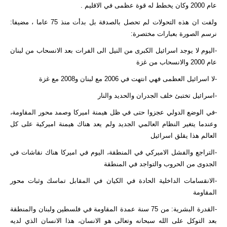
عام 2000 وكان يخطط له قوة عظمى في الاقليم .
ولفت ان هذه التحولات لم تحصل بالصدفة بل بدأت منذ 75 عاما ، مضيفا:
نرسم الصورة بعبارات مختصرة:
-اليوم لا يوجد اسرائيل الكبرى من النيل الى الفرات بعد الانسحاب من لبنان
عام 2000 والانسحاب من غزة
-لا اسرائيل العظمى فهي انتهت في 2006 مع لبنان و2008 مع غزة
-اسرائيل تختبئ خلف الجدران والحديد والنار
-في الوضع الدولي عجزوا حتى في ظل هيمنة اميركا وصمد محور المقاومة،
وعندما يتغير النظام العالمي الجديد ولم يعد هناك هيمنة اميركية على كل
العالم هذا يقلق اسرائيل
-التراجع والفشل الاميركي في المنطقة، اليوم في اميركا هناك نقاشات في
الجدوى من الحروب والتواجد في المنطقة
-الانقسامات الداخلية الحادة في الكيان في المقابل تماسك وثبات محور
المقاومة
-القدرة البشرية: من 75 سنة عمدة المقاومة في فلسطين ولبنان والمنطقة
بعد التوكل على الله سبحانه وتعالى هو الانسان، هذا الانسان الذي لديه