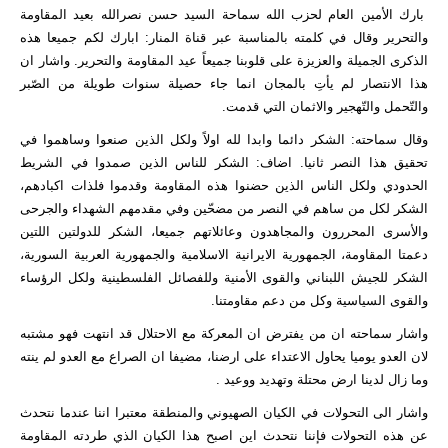
بارك الأمين العام لحزب الله سماحة السيد حسن نصرالله بعيد المقاومة
والتحرير وقال في كلمته بالمناسبة عبر قناة المنار: ابارك لكم جميعا هذه
الذكرى الجميلة والعزيزة على قلوبنا جميعاً عيد المقاومة والتحرير. واشار ان
هذا الانتصار لم يأتِ بالمجان انما جاء حصيلة سنوات طويلة من الصّبر
والتّحمل والتّهجير والاثمان التي قدمت.
وقال سماحته: الشكر دائما وابدا لله اولاً ولكل الذين صنعوا وساهموا في
تحقيق هذا النصر ثانيا. اضاف: الشكر للناس الذين صمدوا في الشريط
الحدودي ولكل الناس الذين حضنوا هذه المقاومة وقدموا فلذات اكبادهم،
الشكر لكل من ساهم في النصر من مضحّين وفي مقدمهم الشهداء والجرحى
والأسرى المحررون والمجاهدون وعائلاتهم جميعا، الشكر للدولتين اللتين
دعمتا المقاومة، الجمهورية الايرانية الاسلامية والجمهورية العربية السورية،
الشكر للجيش اللبناني والقوى الأمنية وللفصائل الفلسطينية ولكل الرؤساء
والقوى السياسية وكل من دعم مقاومتنا.
واشار سماحته ان من يفترض ان المعركة مع الاحتلال قد انتهت فهو مشتبه
لان العدو يوميا يحاول الاعتداء على ارضنا، مضيفا ان الصراع مع العدو لم ينته
وما زال لدينا ارض محتلة وتهديد ووعيد .
واشار الى التحولات في الكيان الصهيوني والمنطقة معتبرا اننا عندما نتحدث
عن هذه التحولات فإننا نتحدث اين اصبح هذا الكيان الذي طردته المقاومة