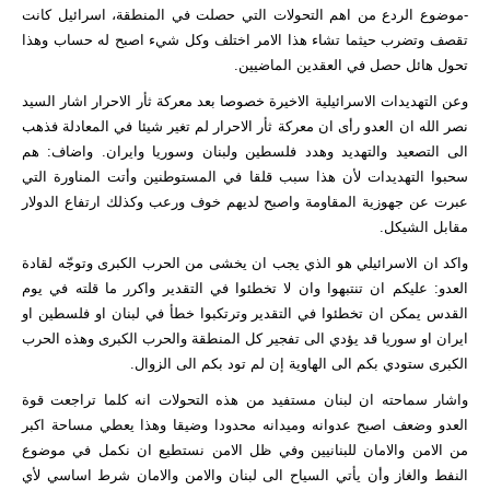
-موضوع الردع من اهم التحولات التي حصلت في المنطقة، اسرائيل كانت
تقصف وتضرب حيثما تشاء هذا الامر اختلف وكل شيء اصبح له حساب وهذا
تحول هائل حصل في العقدين الماضيين.
وعن التهديدات الاسرائيلية الاخيرة خصوصا بعد معركة ثأر الاحرار اشار السيد
نصر الله ان العدو رأى ان معركة ثأر الاحرار لم تغير شيئا في المعادلة فذهب
الى التصعيد والتهديد وهدد فلسطين ولبنان وسوريا وايران. واضاف: هم
سحبوا التهديدات لأن هذا سبب قلقا في المستوطنين وأتت المناورة التي
عبرت عن جهوزية المقاومة واصبح لديهم خوف ورعب وكذلك ارتفاع الدولار
مقابل الشيكل.
واكد ان الاسرائيلي هو الذي يجب ان يخشى من الحرب الكبرى وتوجّه لقادة
العدو: عليكم ان تنتبهوا وان لا تخطئوا في التقدير واكرر ما قلته في يوم
القدس يمكن ان تخطئوا في التقدير وترتكبوا خطأ في لبنان او فلسطين او
ايران او سوريا قد يؤدي الى تفجير كل المنطقة والحرب الكبرى وهذه الحرب
الكبرى ستودي بكم الى الهاوية إن لم تود بكم الى الزوال.
واشار سماحته ان لبنان مستفيد من هذه التحولات انه كلما تراجعت قوة
العدو وضعف اصبح عدوانه وميدانه محدودا وضيقا وهذا يعطي مساحة اكبر
من الامن والامان للبنانيين وفي ظل الامن نستطيع ان نكمل في موضوع
النفط والغاز وأن يأتي السياح الى لبنان والامن والامان شرط اساسي لأي