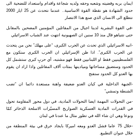
ايمان بربه وقضيته وشعبه وحقه ولديه شجاعة واقدام واستعداد للتضحية الى
حدود الشهادة هو نقطة القوة الاساسية.. عندما نتحدث عن 25 ايار 2000
نتطلع الى الانسان الذي صنع هذا الانتصار
-في القوة البشرية لدينا اجيال من المقاتلين المؤمنين المضحين بالمقابل
حتى نتنياهو قال منذ 10 سنين ان الصهيونية انتهت عند الشباب الاسرائيلي
-انبه الاسرائيلي الذي تحدث عن الحرب الكبرى، “على مهلك” نحن من يتحدث
عن الحرب الكبرى”. اذا ظن الإسرائيلي ان الحرب الكبرى ستكون مع
الفلسطينيين فقط او اللبنانيين فقط فهو مشتبه، أي حربٍ كبرى ستشمل كل
الحدود وستضيق مساحاتها وميادينها بمئات آلاف المقاتلين واذا اراد ان يقوم
بها العدو كل الحدود ستفتح
-الجبهة الداخلية في كيان العدو ضعيفة واهنة مستعدة دائما ان “تضب
الشنطة وتمشي”
-من التحولات المهمة ايضا التحولات المادية، في دول محور المقاومة تحول
في القدرات المادية العسكرية الصواريخ المسيّرات الاسلحة الذخائر كمّا
ونوعا وهي ان شاء الله في تطور مثال ما عندنا في لبنان
-خلال 75 عاما فشل العدو ومعه اميركا بايجاد خرق في بيئة المنطقة من
خلال عنوان التطبيع.