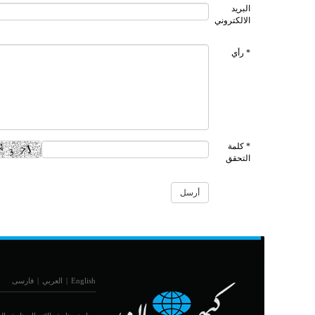
البريد
الالكتروني
* رأي
* كلمة
التحقق
English
|
العربي
|
فارسی