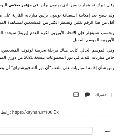
وقال ديرك تسينجلر رئيس نادي يونيون برلين في
مؤتمر صحفي
اليوم
أقل من هذا الرقم بكثير، ويضطر الكثير من المشجعين لمشاهدة المبا
وبحسب تسينجلر فإن الاتحاد الأوروبي لكرة القدم (يويفا) سيحدد
الأوروبية الموسم المقبل.
وفي الموسم الحالي كانت هناك مرحلة تجريبية لوقوف المشجعين، مم
خاض مبارياته الثلاث في دور المجموعات بنسخة 2021 من دوري المؤتمر الأوروبي على الاستاد الأولمبي الذي يتسع لـ74 ألف مشجع.
ومن شأن إقامة المباريات على ملعب "آن دير آلته فورشتراي" أن يضخ م
الاشتراك
https://kayhan.ir/100iDx
رابط قصير:
اسم