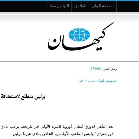
الصفحة الاولى
الملاحق
التواصل معنا
رمز الخبر:
170001
سرویس کیهان عربی
»
اخبار
برلين يتطلع لاستضافة 
بعد التأهل لدوري أبطال أوروبا للمرة الأولى في تاريخه، يرغب نادي 
فورشتراي" وليس الملعب الأولمبي، الخاص بنادي هيرتا برلين.