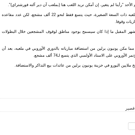
 الأحد "رأينا لم يتغير، إن أمكن نريد اللعب هنا (بملعب آن دير آلته فورشتراي)".
ولم يتضح بعد إمكانية استضافة يونيون برلين مبارياته القارية على ملعبه ذات السعة الصغيرة، حيث يتسع فقط لنحو 22 ألف مشجع، لكن عدد مقاعده
ريات وقوفا.
 الشهر المقبل ما إذا كان سيسمح بوجود مناطق لوقوف المشجعين خلال البطولات
ا مكن يونيون برلين من استضافة مبارياته بالدوري الأوروبي في ملعبه، بعد أن
لايين اليورو في خزينة يونيون برلين من عائدات بيع التذاكر والاستضافة.