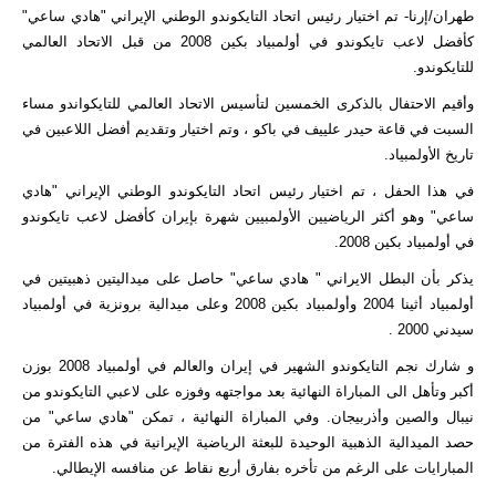
طهران/إرنا- تم اختيار رئيس اتحاد التايكوندو الوطني الإيراني "هادي ساعي"
كأفضل لاعب تايكوندو في أولمبياد بكين 2008 من قبل الاتحاد العالمي
للتايكوندو.
وأقيم الاحتفال بالذكرى الخمسين لتأسيس الاتحاد العالمي للتايكواندو مساء
السبت في قاعة حيدر علييف في باكو ، وتم اختيار وتقديم أفضل اللاعبين في
تاريخ الأولمبياد.
في هذا الحفل ، تم اختيار رئيس اتحاد التايكوندو الوطني الإيراني "هادي
ساعي" وهو أكثر الرياضيين الأولمبيين شهرة بإيران كأفضل لاعب تايكوندو
في أولمبياد بكين 2008.
يذكر بأن البطل الايراني " هادي ساعي" حاصل على ميداليتين ذهبيتين في
أولمبياد أثينا 2004 وأولمبياد بكين 2008 وعلى ميدالية برونزية في أولمبياد
سيدني 2000 .
و شارك نجم التايكوندو الشهير في إيران والعالم في أولمبياد 2008 بوزن
أكبر وتأهل الى المباراة النهائية بعد مواجتهه وفوزه على لاعبي التايكوندو من
نيبال والصين وأذربيجان. وفي المباراة النهائية ، تمكن "هادي ساعي" من
حصد الميدالية الذهبية الوحيدة للبعثة الرياضية الإيرانية في هذه الفترة من
المبارايات على الرغم من تأخره بفارق أربع نقاط عن منافسه الإيطالي.