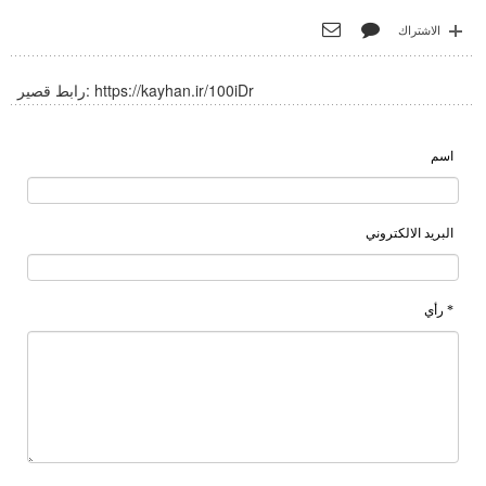
الاشتراك
https://kayhan.ir/100iDr
رابط قصير:
اسم
البريد الالكتروني
* رأي