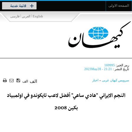
Toggle
قائمة خدمة
الصفحة الاولى
navigation
|
|
English
العربي
فارسی
رمز الخبر:
169995
تأريخ النشر :
2023May28 - 21:21
سرویس کیهان عربی
»
اخبار
الف
الف
النجم الايراني "هادي ساعي" أفضل لاعب تايكوندو في اولمبياد
بكين 2008