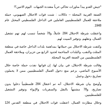
*جيش العدو يبدأ مناورات تحاكي حرباً متعددة الجبهات اليوم الاثنين؟!
الضفة الغربية المحتلة – ةكالات : شنت قوات الاحتلال الصهيوني، حملة
ملاحقة للعمال الفلسطينيين العاملين في الداخل الفلسطيني المحتل عام
1948.
واعتقلت شرطة الاحتلال 284 عاملاً، و78 شخصاً تنسب لهم تهم تشغيل
العمال، ونقلهم، وتوفير المبيت لهم.
وكثفت شرطة الاحتلال من حملاتها بمداهمة بلدات الداخل خاصة في منطقة
المثلث والنقب، والبلدات المتاخمة لحدود الرابع من حزيران، وملاحقة العمال
الفلسطينيين من الضفة الغربية المحتلة.
وقالت شرطة الاحتلال، في بيان لها، إن قواتها نفذت حملة خاصة خلال
الأسبوع الماضي، بزعم منع دخول العمال الفلسطينيين ممن لا يحملون
تصاريح دخول وعمل.
وأوضح بيان شرطة الاحتلال، أنه تم اعتقال 284 فلسطينياً دخلوا بدون
تصاريح، و78 مشتبهاً بالنقل والسفريات والإيواء وتوفير التشغيل
للفلسطينيين.
وخلال مطاردة العمال، اعتقلت قوات الاحتلال في منطقة القدس 124