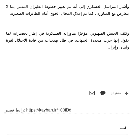
وأشار المراسل العسكري إلى أنه تم تغيير خطوط الطيران المدني بما لا
يتعارض مع المناورة ، كما تم إغلاق المجال الجوي أمام الطائرات الصغيرة.
وكثف الجيش الصهيوني مؤخرًا مناوراته العسكرية في إطار تحضيراته لما
يقول إنها حرب متعددة الجبهات، في ظل تهديدات من قادة الاحتلال لغزة
ولبنان وإيران.
الاشتراك
https://kayhan.ir/100iDd
رابط قصير:
اسم