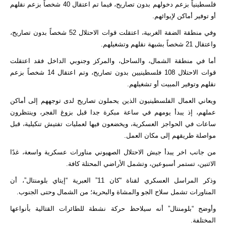
فلسطينياً بزعم دخولهم بدون تصاريح، فيما تم اعتقال 40 شخصاً بزعم نقلهم
أو توفير أماكن لإيوائهم.
وفي منطقة الضفة الغربية، اعتقلت قوات الاحتلال 52 شخصاً بدون تصاريح،
واعتقال 21 شخصاً بشبهة نقلهم وتشغيلهم.
أما في منطقة الشمال، والساحل، والمركز وجنوبي الداخل فقد اعتقلت
قوات الاحتلال 108 فلسطينيين بدون تصاريح، وتم اعتقال 14 شخصاً بزعم
نقلهم وتوفير المبيت أو تشغيلهم.
ويعاني العمال الفلسطينيون الذين يحملون تصاريح لدى توجههم إلى أماكن
عملهم، إذ يبدأ يومهم في ساعة مبكرة جدا قبل بزوغ الفجر، وينتظرون
ساعات في الحواجز العسكرية، ويخضعون فيها لعمليات تفتيش تنكيلية، قبل
مواصلة طريقهم إلى مكان العمل.
من جانب اخر يبدأ جيش الاحتلال الصهيوني مناورات عسكرية واسعة، غدًا
الاثنين، تستمر أسبوعين، وتشمل الأراضي المحتلة كافة.
وذكر المراسل العسكري لقناة “كان 11” العبرية “إيتاي بلومنتال”، أن
المناورات تشمل سلاح الجو والمشاة والبحرية؛ من الشمال وحتى الجنوب.
وأوضح “بلومنتال” أنه سيلاحظ حركة نشطة للطائرات القتالية بأنواعها
المختلفة.