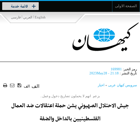
Toggle
قائمة خدمة
الصفحة الاولى
navigation
|
|
English
العربي
فارسی
رمز الخبر:
169981
تأريخ النشر :
2023May28 - 21:18
سرویس کیهان عربی
»
اخبار
الف
الف
بزعم انهم لا يحملون تصاريح دخول وعمل..
جيش الاحتلال الصهيوني يشن حملة اعتقالات ضد العمال
الفلسطينيين بالداخل والضفة