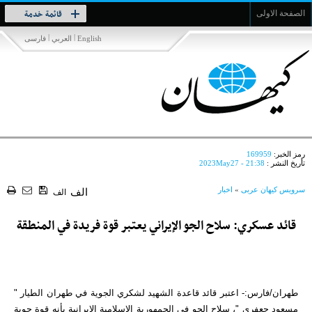
Toggle
قائمة خدمة
الصفحة الاولى
navigation
|
|
English
العربي
فارسی
رمز الخبر:
169959
تأريخ النشر :
2023May27 - 21:38
سرویس کیهان عربی
»
اخبار
الف
الف
قائد عسكري: سلاح الجو الإيراني يعتبر قوة فريدة في المنطقة
طهران/فارس:- اعتبر قائد قاعدة الشهيد لشكري الجوية في طهران الطيار "
مسعود جعفري "، سلاح الجو في الجمهورية الاسلامية الإيرانية بأنه قوة جوية