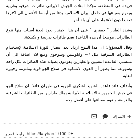
فريدة في المنطقة، مؤكدا امتلاك الجيش الايراني طائرات شرقية وغربية
ويقوم بصيانتها في داخل ايران الاسلامية بدءا من أبسط الأعمال الى اكثرها
تعقيدا دون الاعتماد على أي بلد آخر.
وشدد الطيار " جعفري " على أن هذا الامتياز يعود لعدة أسباب منها تنوع
الطائرات، موضحا أن هذه القاعدة تضم طائرات تدريبية و تكتيكية.
وقال المسؤول: ان هذا التنوع ازداد بعد انتصار الثورة الاسلامية لإستخدام
الطائرات الشرقية مثل F-7 وايلوشين وسوخوي وميغ 29، اضافة الى أن
منتسبي القاعدة التقنيين والطيارين يقومون بصيانه هذه الطائرات بكل راحة
وسهولة، مما يظهر أن القوى الانسانية في سلاح الجو قوية وملتزمة وخبيرة
للغاية.
وأضاف قائد قاعدة الشهيد لشكري الجوية في طهران قائلا: ان سلاح الجو
في جيش الجمهورية الاسلامية الايرانية يملك طرازين من الطائرات الشرقية
والغربية، ويقوم بصيانتها على أفضل وجه.
الاشتراك
https://kayhan.ir/100iDH
رابط قصير: