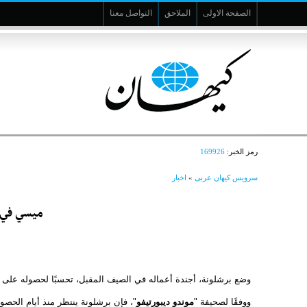
الصفحة الاولى
الملاحق
التواصل معنا
رمز الخبر:
169926
سرویس کیهان عربی
»
اخبار
ميسي في ذ
وضع برشلونة، أجندة أعماله في الصيف المقبل، تحسبًا لحصوله على ال
ووفقًا لصحيفة "
موندو ديبورتيفو
"، فإن برشلونة ينتظر منذ أيام الحصول ع