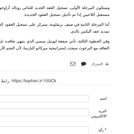
وستكون المرحلة الأولى، تسجيل العقد الجديد للثنائي رونالد أراو
مستقبل اللاعبين إذا تم تأجيل تسجيل العقود الجديدة.
أما المرحلة الثانية في صيف برشلونة، ستركز على تسجيل العقود الجد
تمديد عقد أليكس بالدي.
وفي الخطوة الثالثة، تأتي صفقة ليونيل ميسي الذي ينتهي تعاقده با
التعاقد مع البرغوث سيحدد إستراتيجية ميركاتو البارسا، لأن النجم ا
الاشتراك
https://kayhan.ir/100iCk
رابط قصير:
اسم
البريد
الالكتروني
* رأي