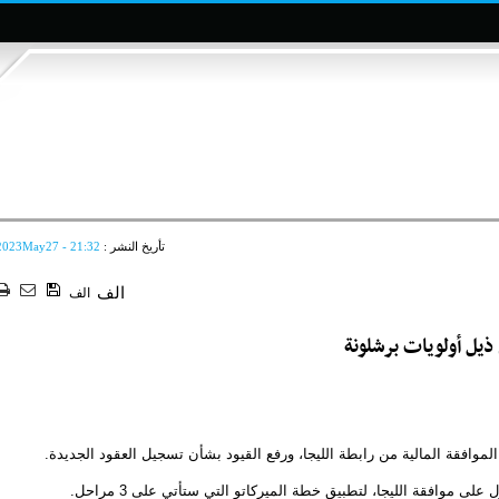
تأريخ النشر :
2023May27 - 21:32
الف
الف
يل أولويات برشلونة
موافقة المالية من رابطة الليجا، ورفع القيود بشأن تسجيل العقود الجديدة.
لى موافقة الليجا، لتطبيق خطة الميركاتو التي ستأتي على 3 مراحل.