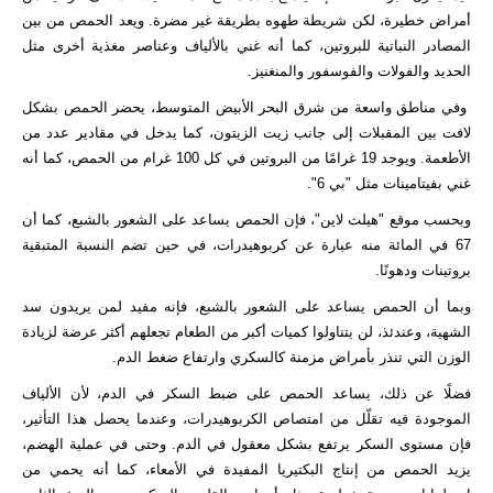
أمراض خطيرة، لكن شريطة طهوه بطريقة غير مضرة. ويعد الحمص من بين
المصادر النباتية للبروتين، كما أنه غني بالألياف وعناصر مغذية أخرى مثل
الحديد والفولات والفوسفور والمنغنيز.
وفي مناطق واسعة من شرق البحر الأبيض المتوسط، يحضر الحمص بشكل
لافت بين المقبلات إلى جانب زيت الزيتون، كما يدخل في مقادير عدد من
الأطعمة. ويوجد 19 غرامًا من البروتين في كل 100 غرام من الحمص، كما أنه
غني بفيتامينات مثل "بي 6".
وبحسب موقع "هيلث لاين"، فإن الحمص يساعد على الشعور بالشبع، كما أن
67 في المائة منه عبارة عن كربوهيدرات، في حين تضم النسبة المتبقية
بروتينات ودهونًا.
وبما أن الحمص يساعد على الشعور بالشبع، فإنه مفيد لمن يريدون سد
الشهية، وعندئذ، لن يتناولوا كميات أكبر من الطعام تجعلهم أكثر عرضة لزيادة
الوزن التي تنذر بأمراض مزمنة كالسكري وارتفاع ضغط الدم.
فضلًا عن ذلك، يساعد الحمص على ضبط السكر في الدم، لأن الألياف
الموجودة فيه تقلّل من امتصاص الكربوهيدرات، وعندما يحصل هذا التأثير،
فإن مستوى السكر يرتفع بشكل معقول في الدم. وحتى في عملية الهضم،
يزيد الحمص من إنتاج البكتيريا المفيدة في الأمعاء، كما أنه يحمي من