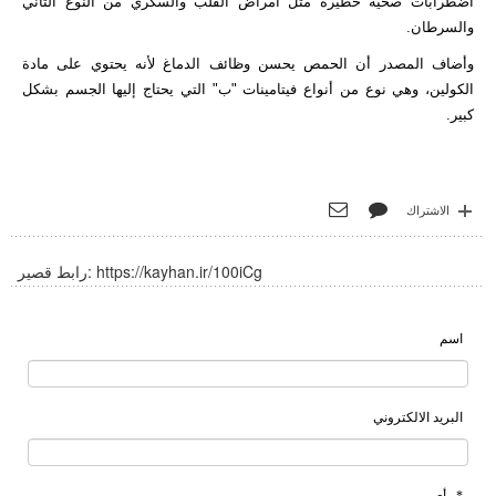
اضطرابات صحية خطيرة مثل أمراض القلب والسكري من النوع الثاني
والسرطان.
وأضاف المصدر أن الحمص يحسن وظائف الدماغ لأنه يحتوي على مادة
الكولين، وهي نوع من أنواع فيتامينات "ب" التي يحتاج إليها الجسم بشكل
كبير.
الاشتراك
https://kayhan.ir/100iCg
رابط قصير:
اسم
البريد الالكتروني