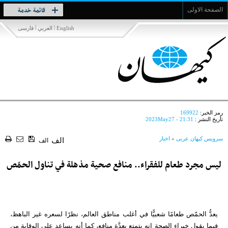
Toggle
قائمة خدمة
الصفحة الاولى
navigation
|
|
English
العربي
فارسی
رمز الخبر:
169922
تأريخ النشر :
2023May27 - 21:31
سرویس کیهان عربی
»
اخبار
الف
الف
ليس مجرد طعام للفقراء.. منافع صحية مذهلة في تناول الحمّص
يعدُّ الحمّص طعامًا شعبيًّا في أغلب مناطق العالم، نظرًا لسعره غير الباهظ،
فيما يقول خبراء الصحة إنه يتمتع بعدَّة منافع، كما أنه يساعد على الوقاية من