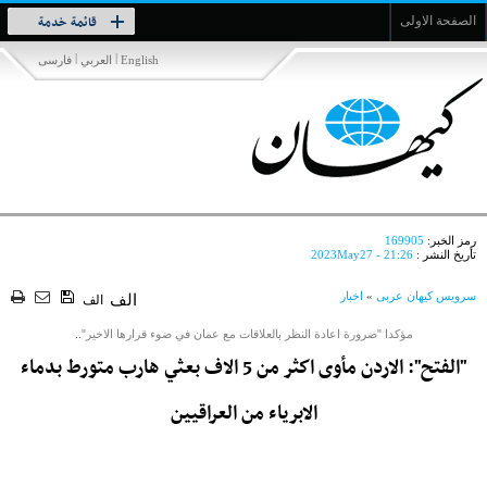
Toggle
قائمة خدمة
الصفحة الاولى
navigation
|
|
English
العربي
فارسی
رمز الخبر:
169905
تأريخ النشر :
2023May27 - 21:26
سرویس کیهان عربی
»
اخبار
الف
الف
مؤكدا "ضرورة اعادة النظر بالعلاقات مع عمان في ضوء قرارها الاخير"..
"الفتح": الاردن مأوى اكثر من 5 الاف بعثي هارب متورط بدماء
الابرياء من العراقيين