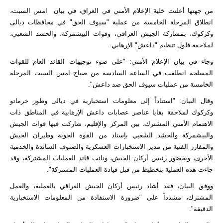
من جهتها أعلنت خلية الإعلام الأمني في العراق، في بيان امس السبت،
انطلاق المرحلة الخامسة من عملية "سيوف الحق" في محافظات ديالى
وكركوك، بمشاركة الجيش العراقي، وقوات البيشمركة، والحشد الشعبي،
لملاحقة فلول تنظيم "داعش" الإرهابي.
وجاء في بيان الإعلام الأمني: "على ضوء توجيهات القائد العام للقوات
المسلحة انطلقت في الساعة السادسة من صباح امس السبت المرحلة
الخامسة من عمليات سيوف الحق ضد داعش".
وقال البيان: "استناداً إلى معلومات استخبارية في ديالى وطوز خرماتو
وكركوك لملاحقة بقايا عناصر عصابات داعش الإرهابية في المناطق ذات
الاهتمام الأمني المشترك، بين المركز والإقليم، شاركت فيها قوات الجيش
والبيشمركة والحشد الشعبي بإسناد من القوة الجوية وطيران الجيش
والمفارز الفنية من مدير الاستخبارات العسكرية والصنوف الساندة والخدمية
الأخرى، وبحضور رئيس أركان الجيش، ونائب قائد العمليات المشتركة، وقد
جاءت هذه العملية بتخطيط من قبل قيادة العمليات المشتركة".
ووفق البيان، فقد أشاد رئيس أركان الجيش العراقي بالعملية، والعمل
المشترك، مشدداً على "ضرورة الاستفادة من المعلومات الاستخبارية
الدقيقة".