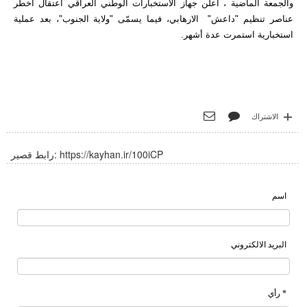
والجمعة الماضية ، أعلن جهاز الاستخبارات الوطني العراقي اعتقال أخطر
عناصر تنظيم "داعش" الارهابي، فيما يسمّى "ولاية الجنوب"، بعد عملية
استخبارية استمرت عدة أشهر.
الاشتراك
https://kayhan.ir/100iCP
رابط قصير:
اسم
البريد الالكتروني
* رأي