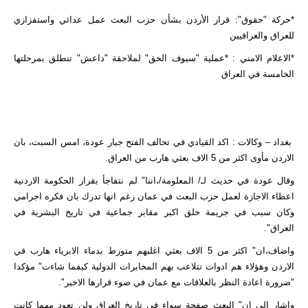
*حركة "حقوق": قرار الأردن بشأن حزب البعث عمل عدائي واستفزازي
للعراق والعراقيين
*الاعلام الامني : *عملية "سيوف الحق" لملاحقة "داعش" تنطلق بمرحلتها
الخامسة في العراق
بغداد – وكالات : اكد القيادي في تحالف الفتح جبار عودة، امس السبت، بان
الاردن مأوى اكثر من 5 الاف بعثي هارب من العراق.
وقال عودة في حديث لـ/ المعلومة/،اننا" لم نتفاجأ بقرار الحكومة الاردنية
اعطاء الاجازة لعمل حزب البعث في عمان رغم انها تدرك بان فكره اجرامي
وكان سبب في جريمة خلق اكبر مقابر جماعية في تاريخ البشرية في
العراق".
واضاف،ان" اكثر من 5 الاف بعثي اغلبهم متورط بدماء الابرياء هارب في
الاردن وهؤلاء هم ادوات تتلاعب بهم المخابرات الدولية كيفما شاءت" مؤكدا
"ضرورة اعادة النظر بالعلاقات مع عمان في ضوء قرارها الاخير".
واشار الى ان" البعث صفحة سواء في تاريخ العراق ولن تعود مهما كانت