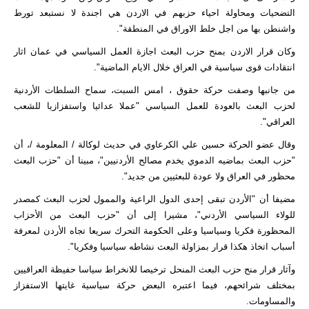
التضحيات ومحاولة احياء حزبهم في الاردن هي اجندة لا نستبعد تورط
واشنطن بها من اجل خلط الاوراق في المنطقة".
وكان قرار الاردن بمنح حزب البعث اجازة العمل السياسي في عمان اثار
انتقادات قوى سياسية في العراق خلال الايام الماضية".
من جانبها وصفت حركة حقوق ، امس السبت، سماح السلطات الأردنية
لحزب البعث بالعودة للعمل السياسي "عملا عدائيا واستفزازيا للشعب
العراقي".
وقال عضو الحركة حسين علي الكرعاوي في حديث لوكالة / المعلومة /، أن
"حزب البعث بماضيه الدموي يخدم مصالح الأردنيين"، مبينا أن "حزب البعث
محظور في العراق ولا عودة للبعثيين من جديد".
مضيفا أن "الأردن تبقى إحدى الدول الراعية والممول لحزب البعث كمصدر
للولاء السياسي الأردني"، مشيرا إلى أن "حزب البعث من الأحزاب
المحظورة فكريا وسياسيا وعلى الحكومة التحرك سريعا تجاه الأردن لمعرفة
أسباب اتخاذ هكذا قرار بمزاولة البعث نشاطه سياسيا وفكريا".
وآثار قرار منح حزب البعث المنحل ترخيصا للانخراط سياسا حفيظة العراقيين
بمختلف شرائحهم، فيما اعتبره البعض حركة سياسية غايتها الاستفزاز
والمساومات.