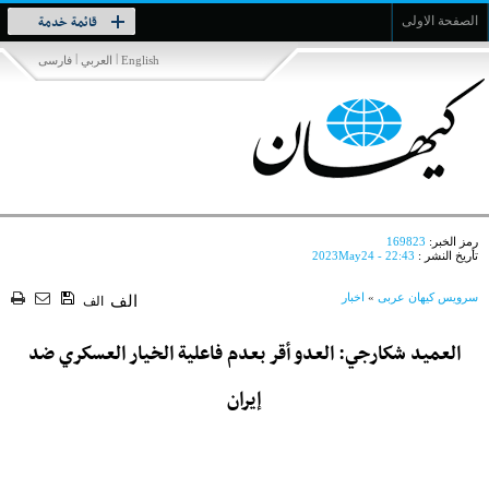
Toggle
قائمة خدمة
الصفحة الاولى
navigation
|
|
English
العربي
فارسی
رمز الخبر:
169823
تأريخ النشر :
2023May24 - 22:43
سرویس کیهان عربی
»
اخبار
الف
الف
العميد شكارجي: العدو أقر بعدم فاعلية الخيار العسكري ضد
إيران