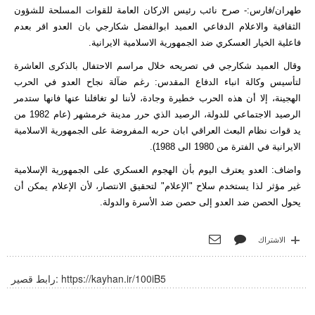
طهران/فارس:- صرح نائب رئيس الاركان العامة للقوات المسلحة للشؤون
الثقافية والاعلام الدفاعي العميد ابوالفضل شكارجي بان العدو اقر بعدم
فاعلية الخيار العسكري ضد الجمهورية الاسلامية الايرانية.
وقال العميد شكارجي في تصريحه خلال مراسم الاحتفال بالذكرى العاشرة
لتأسيس وكالة انباء الدفاع المقدس: رغم ضآلة نجاح العدو في الحرب
الهجينة، إلا أن هذه الحرب خطيرة وجادة، لأننا لو تغافلنا عنها فانها ستدمر
الرصيد الاجتماعي للدولة، الرصيد الذي حرر مدينة خرمشهر (عام 1982 من
يد قوات نظام البعث العراقي ابان حربه المفروضة على الجمهورية الاسلامية
الايرانية في الفترة من 1980 الى 1988).
واضاف: العدو يعترف اليوم بأن الهجوم العسكري على الجمهورية الإسلامية
غير مؤثر لذا يستخدم سلاح "الإعلام" لتحقيق الانتصار، لأن الإعلام يمكن أن
يحول الحصن ضد العدو إلى حصن ضد الأسرة والدولة.
الاشتراك
https://kayhan.ir/100iB5
رابط قصير: