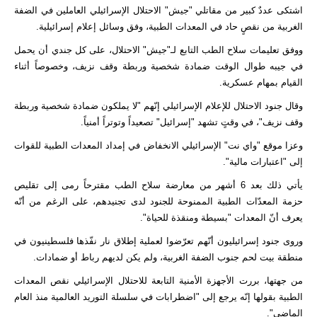
اشتكى عددٌ كبير من مقاتلي "جيش" الاحتلال الإسرائيلي العاملين في الضفة
الغربية من نقصٍ حاد في المعدات الطبية، وفق وسائل إعلام إسرائيلية.
ووفق تعليمات سلاح الطب التابع لـ"جيش" الاحتلال، على كل جندي أن يحمل
في جيبه طوال الوقت ضمادة شخصية وربطة وقف نزيف، وخصوصاً أثناء
القيام بمهام عسكرية.
وقال جنود الاحتلال للإعلام الإسرائيلي إنّهم "لا يملكون ضمادة شخصية وربطة
وقف نزيف"، في وقتٍ تشهد "إسرائيل" تصعيداً وتوتراً أمنياً.
وعزا موقع "واي نت" الإسرائيلي الانخفاض في إمداد المعدات الطبية للقوات
إلى "اعتبارات مالية".
يأتي ذلك بعد 6 أشهر من معارضة سلاح الطب مقترحاً رمى إلى تقليص
حزمة المعدّات الطبية الممنوحة للجنود لدى تجنيدهم، على الرغم من أنّه
يعرف أنّ المعدات "بسيطة ومنقذة للحياة".
وروى جنود إسرائيليون أنّهم تعرّضوا لعملية إطلاق نار نفّذها فلسطينيون في
منطقة بيت لحم جنوب الضفة الغربية، ولم يكن لديهم رباط أو ضمادات.
من جهتها، بررت الأجهزة الأمنية التابعة للاحتلال الإسرائيلي نقص المعدات
الطبية بقولها إنّه يرجع إلى "اضطرابات في سلسلة التوريد العالمية منذ العام
الماضي".