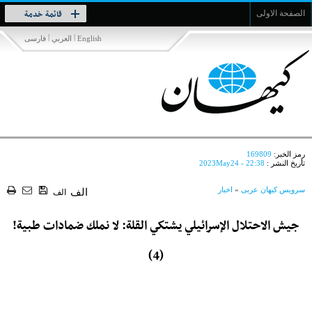
Toggle
قائمة خدمة
الصفحة الاولى
navigation
|
|
English
العربي
فارسی
رمز الخبر:
169809
تأريخ النشر :
2023May24 - 22:38
سرویس کیهان عربی
»
اخبار
الف
الف
جيش الاحتلال الإسرائيلي يشتكي القلة: لا نملك ضمادات طبية!
(4)