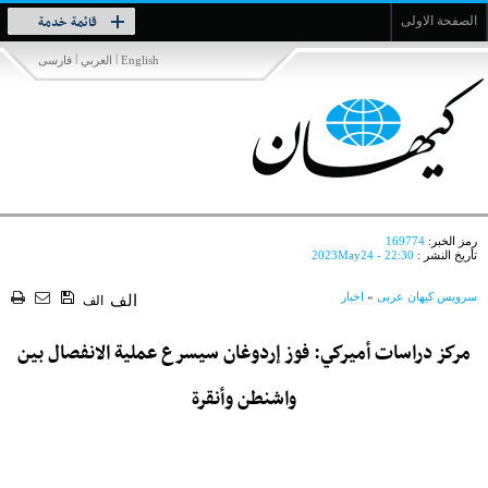
Toggle
قائمة خدمة
الصفحة الاولى
navigation
|
|
English
العربي
فارسی
رمز الخبر:
169774
تأريخ النشر :
2023May24 - 22:30
سرویس کیهان عربی
»
اخبار
الف
الف
مركز دراسات أميركي: فوز إردوغان سيسرع عملية الانفصال بين
واشنطن وأنقرة