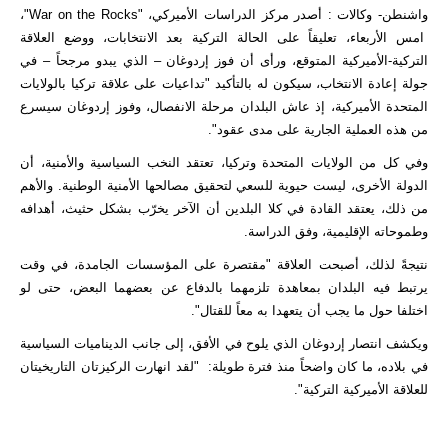
واشنطن- وكالات : أصدر مركز الدراسات الأميركي، "War on the Rocks"،
امس الأربعاء، تعليقاً على الحالة التركية بعد الانتخابات، ووضع العلاقة
التركية-الأميركية المتوقع، ورأى أن فوز إردوغان – الذي يبدو مرجحاً – في
جولة إعادة الانتخاب، سيكون له بالتأكيد "تداعيات على علاقة تركيا بالولايات
المتحدة الأميركية، إذ عاش البلدان مرحلة الانفصال، وفوز إردوغان سيسرع
من هذه العملية الجارية على مدى عقود".
وفي كل من الولايات المتحدة وتركيا، تعتقد النخب السياسية والأمنية، أن
الدولة الأخرى، ليست حيوية للسعي لتحقيق مصالحها الأمنية الوطنية. والأهم
من ذلك، يعتقد القادة في كلا البلدين أن الآخر يخرّب بشكل حثيث، أهدافه
وطموحاته الإقليمية، وفق الدراسة.
نتيجةً لذلك، أصبحت العلاقة "مقتصرة على المؤسسات الجامدة، في وقت
يرتبط فيه البلدان بمعاهدة تلزمهما بالدفاع عن بعضهما البعض، حتى لو
اختلفا حول ما يجب أن يتعهدا به معاً للقتال".
ويكشف انتصار إردوغان الذي يلوح في الأفق، إلى جانب الديناميات السياسية
في بلاده، ما كان واضحاً منذ فترة طويلة: "لقد انهارت الركيزتان التاريخيتان
للعلاقة الأميركية التركية".