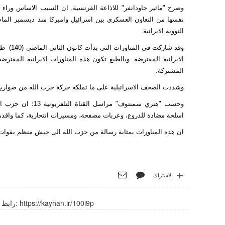
وصرح "مائير جاودانفر" للاذاعة الفرنسية. ان السبب الاساس وراء ا
نفسها من التعاون العسكري بين اسرائيل واميركا منذ ديسمبر الما
النووية الايرانية.
وقد شار
الايرانية المفترضة. وبالطبع تكون هذه المناورات الايرانية المفتر
المشتركة.
وشددت الصحف الاسرائيلية على ما تملكه حركة حزب الله من صواريخ د
وحسب "هنري سمنتوف
اسلحة مضادة للدروع، وعربات مصفحة، ومسيرات انتحارية، كما واق
ان هذه المناورات بمثابة رسالة من حزب الله الى جيش منظم بقوات
الاشتراك
https://kayhan.ir/100i9p
رابط قصير: