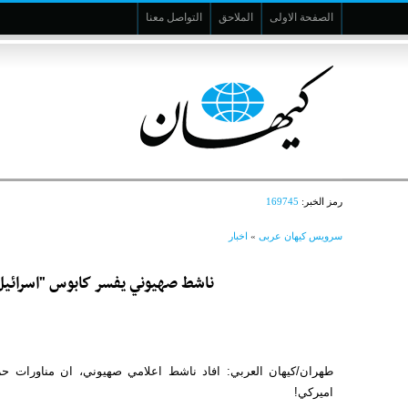
الصفحة الاولى
الملاحق
التواصل معنا
رمز الخبر:
169745
سرویس کیهان عربی
»
اخبار
ناشط صهيوني يفسر كابوس "اسرائيل" م
طهران/كيهان العربي: افاد ناشط اعلامي صهيوني، ان مناورات ح
اميركي!