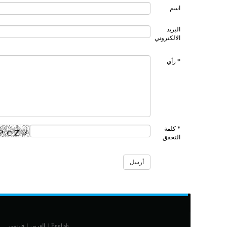
اسم
البريد
الالكتروني
* رأي
* كلمة
التحقق
English
|
العربي
|
فارسی