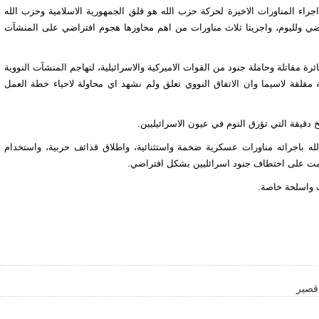
جراء المناورات الاخيرة لحركة حزب الله هو قلق الجمهورية الاسلامية وحزب الله
ضي ولليوم، واجريتا ثلاث مناورات من اهم محاورها هجوم افتراضي على المنشآت
كت في المناورات التي بدأت كانون الثاني الماضي (140) طائرة مقاتلة وحاملة جنود من القوات الاميركية والاسرائيلية، لتهاجم المنشآت النووية
ضة مقلقة لاسيما وان الاتفاق النووي تعلق ولم نشهد اي محاولة لاحياء خطة العمل
قيقة التي تؤرق النوم في عيون الاسرائيليين.
" مراسل القناة التلفزيونية 13؛ ان حزب الله باجرائه مناورات عسكرية ضخمة واستثنائية، واطلاق قذائف حربية، واستخدام
دمت على اختطاف جنود اسرائليين بشكل افتراضي.
 واسلحة خاصة.