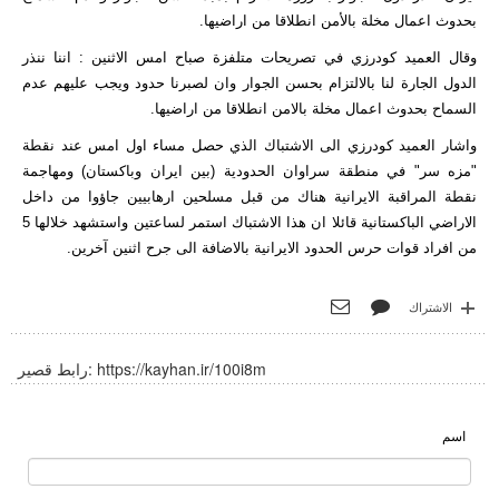
بحدوث اعمال مخلة بالأمن انطلاقا من اراضيها.
وقال العميد كودرزي في تصريحات متلفزة صباح امس الاثنين : اننا ننذر
الدول الجارة لنا بالالتزام بحسن الجوار وان لصبرنا حدود ويجب عليهم عدم
السماح بحدوث اعمال مخلة بالامن انطلاقا من اراضيها.
واشار العميد كودرزي الى الاشتباك الذي حصل مساء اول امس عند نقطة
"مزه سر" في منطقة سراوان الحدودية (بين ايران وباكستان) ومهاجمة
نقطة المراقبة الايرانية هناك من قبل مسلحين ارهابيين جاؤوا من داخل
الاراضي الباكستانية قائلا ان هذا الاشتباك استمر لساعتين واستشهد خلالها 5
من افراد قوات حرس الحدود الايرانية بالاضافة الى جرح اثنين آخرين.
الاشتراك
https://kayhan.ir/100i8m
رابط قصير:
اسم