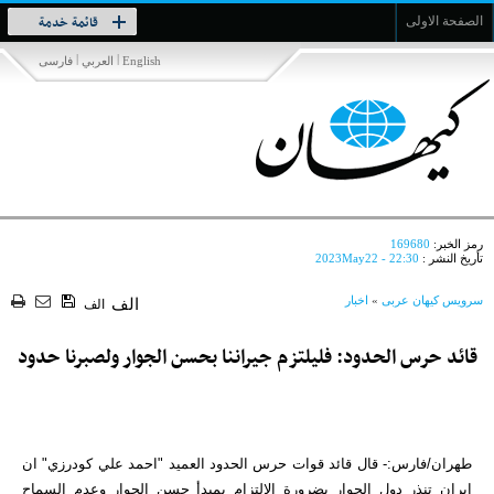
Toggle
قائمة خدمة
الصفحة الاولى
navigation
|
|
English
العربي
فارسی
رمز الخبر:
169680
تأريخ النشر :
2023May22 - 22:30
سرویس کیهان عربی
»
اخبار
الف
الف
قائد حرس الحدود: فليلتزم جيراننا بحسن الجوار ولصبرنا حدود
طهران/فارس:- قال قائد قوات حرس الحدود العميد "احمد علي كودرزي" ان
ايران تنذر دول الجوار بضرورة الالتزام بمبدأ حسن الجوار وعدم السماح