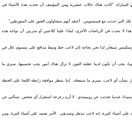
ي
للمباراة: "كانت هناك حالات عنصرية ومن المؤسف أن تحدث هذه الأشياء في
 تلك التي حدثت مع فينيسيوس.. أعتقد أنهم سيحاولون العثور على المتورطين".
. هذا لا يحدث في الرياضات الأخرى، لماذا علينا كلاعبين أو مدربين أن نواجه هذه
ما بوسكيتس سيغادر لذا نحن بحاجة إلى لاعب خط وسط مدافع على مستوى عال في
با، يجب أن تكون لدينا عقلية الفوز، لا تزال هناك أمور يجب تحسينها، سنرى ما
بشأن أي لاعب، سنرى ما سنفعله.. إننا ننتظر موافقة رابطة الليجا على الخطة
وسيداد عندما تحدثت عن زوبيمندي.. لا أريد زعزعة استقرار أي شخص. تسألني عن
على أشياء كثيرة، إنه لاعب مذهل وصديقي.. الأمر يعتمد على أشياء كثيرة، ومن