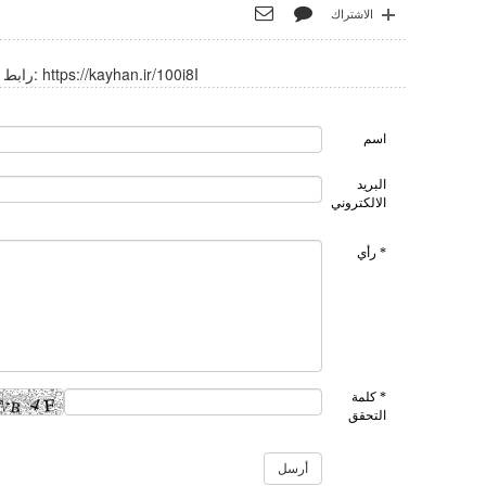
الاشتراك
https://kayhan.ir/100i8I
رابط قصير:
اسم
البريد
الالكتروني
* رأي
* كلمة
التحقق