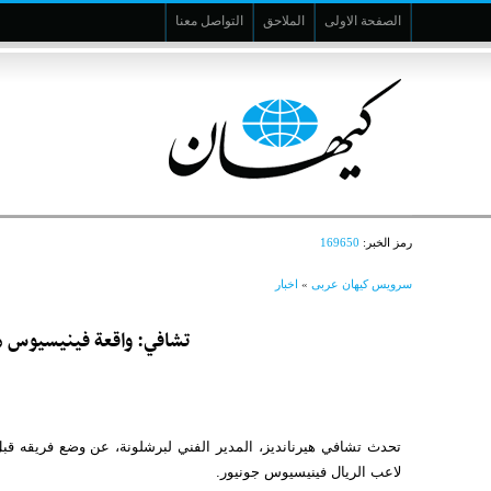
الصفحة الاولى
الملاحق
التواصل معنا
رمز الخبر:
169650
سرویس کیهان عربی
»
اخبار
تشافي: واقعة فينيسيوس م
لاعب الريال فينيسيوس جونيور.