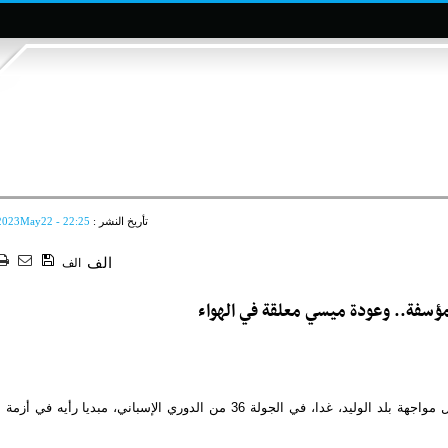
تأريخ النشر :
2023May22 - 22:25
الف
الف
ؤسفة.. وعودة ميسي معلقة في الهواء
تحدث تشافي هيرنانديز، المدير الفني لبرشلونة، عن وضع فريقه قبل مواجهة بلد الوليد، غدا، في الجولة 36 من الدوري الإسباني، مبديا رأيه في أزمة