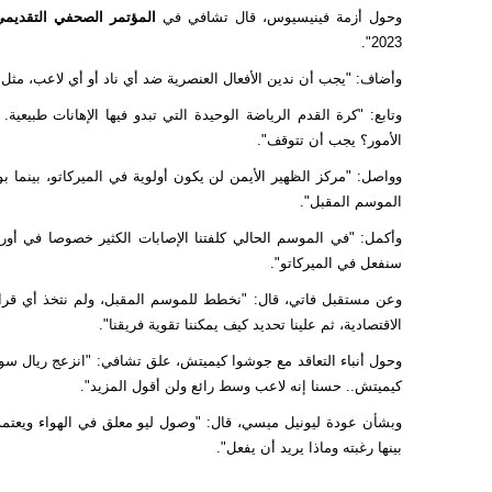
وحول أزمة فينيسيوس، قال تشافي في
المؤتمر الصحفي التقديم
2023".
وأضاف: "يجب أن ندين الأفعال العنصرية ضد أي ناد أو أي لاعب، مثل
وتابع: "كرة القدم الرياضة الوحيدة التي تبدو فيها الإهانات طبيعية
الأمور؟ يجب أن تتوقف".
وواصل: "مركز الظهير الأيمن لن يكون أولوية في الميركاتو، بين
الموسم المقبل".
وأكمل: "في الموسم الحالي كلفتنا الإصابات الكثير خصوصا في أورو
سنفعل في الميركاتو".
وعن مستقبل فاتي، قال: "نخطط للموسم المقبل، ولم نتخذ أي قرار 
الاقتصادية، ثم علينا تحديد كيف يمكننا تقوية فريقنا".
وحول أنباء التعاقد مع جوشوا كيميتش، علق تشافي: "انزعج ريال س
كيميتش.. حسنا إنه لاعب وسط رائع ولن أقول المزيد".
وبشأن عودة ليونيل ميسي، قال: "وصول ليو معلق في الهواء ويعتمد 
بينها رغبته وماذا يريد أن يفعل".