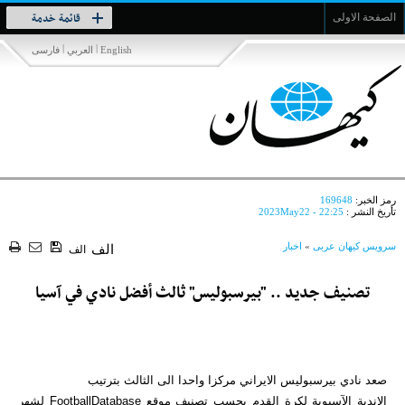
Toggle
قائمة خدمة
الصفحة الاولى
navigation
|
|
English
العربي
فارسی
رمز الخبر:
169648
تأريخ النشر :
2023May22 - 22:25
سرویس کیهان عربی
»
اخبار
الف
الف
تصنيف جديد .. "بيرسبوليس" ثالث أفضل نادي في آسيا
صعد نادي بيرسبوليس الايراني مركزا واحدا الى الثالث بترتيب
الاندية الآسيوية لكرة القدم بحسب تصنيف موقع FootballDatabase لشهر