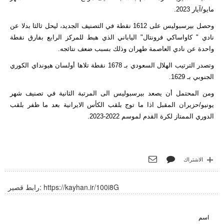
مايو/آيار 2023.
وحصل بيرسبوليس على 1612 نقطة في التصنيف الجديد، ليحل ثالثا بدلا عن
نادي " كاواساكي فرونتال" الياباني الذي هبط للمركز الرابع بفارق نقطة
واحدة عن نادي العاصمة طهران وذلك بسبب ضعف نتائجه.
وتصدر الترتيب الهلال السعودي بـ 1678 نقطة تلاها أولسان هيونداي الكوري
الجنوبي بـ 1629.
ومن المحتمل أن يصعد بيرسبوليس الى المرتبة الثانية في تصنيف شهر
يونيو/حزيران المقبل اذا ما توج بلقب الكأس الايرانية بعد ما ظفر بلقب
الدوري الممتاز لكرة القدم لموسم 2022-2023.
الاشتراك
https://kayhan.ir/100i8G
رابط قصير:
اسم