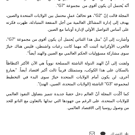
أنّه يُحتمل أن يكون أقوى من مجموعة "G7".
المجلة قالت إنّ "G2"، هو تحالفُ عملٍ محتمل بين الولايات المتحدة والصين،
يهدف إلى إدارة المشاكل العالمية من أجل المنفعة المتبادلة، ظهرت فكرته
على أساس التواصل الأولي لإدارة أوباما مع الصين.
وأشارت إلى أنّ "مثل هذا الثنائي يُحتمل أن يكون أقوى من مجموعة "G7"،
فالحرب الأوكرانية أثبتت أنّه مهما كانت رغبات واشنطن، فليس هناك خيارٌ
سوى مشاركة مسؤوليات الحكم العالمي مع الصين والهند أيضاً".
ولفتت إلى أنّ الهند الدولة الناشئة المسلحة نووياً هي الآن الأكثر اكتظاظاً
بالسكان على هذا الكوكب، وستمتلك قريباً ثالث أكبر اقتصاد أيضاً. "بعبارةٍ
أخرى، لن يكون أمام الولايات المتحدة خيارٌ سوى البدء في التخطيط
لمجموعة "G3" الناشئة (الولايات المتحدة، الصين، الهند)".
كما أكّدت المجلة أنّ العالم دخل حقبةً جديدة تتميز بتضاؤل ​​النفوذ العالمي
للولايات المتحدة، على الرغم من جهودها التي تبذلها بالتعاون مع الناتو للحد
من وصول روسيا إلى الاقتصاد العالمي.
الاشتراك