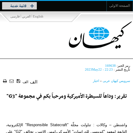
Toggle
قائمة خدمة
الصفحة الاولى
navigation
|
|
English
العربي
فارسی
رمز الخبر:
169638
تأريخ النشر :
2023May22 - 22:23
سرویس کیهان عربی
»
اخبار
الف
الف
تقرير: وداعاً للسيطرة الأميركية ومرحباً بكم في مجموعة "G3"
واشنطن – وكالات : تناولت مجلّة "Responsible Statecraft" الإلكترونية،
التابعة لمعهد "كوينسي للدراسات" الأميركي،امس الاثنين، تحالف "G2" على