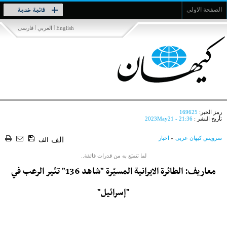
Toggle
قائمة خدمة
الصفحة الاولى
navigation
|
|
English
العربي
فارسی
رمز الخبر:
169625
تأريخ النشر :
2023May21 - 21:36
سرویس کیهان عربی
»
اخبار
الف
الف
لما تتمتع به من قدرات فائقة..
معاريف: الطائرة الايرانية المسيّرة "شاهد 136" تثير الرعب في
"إسرائيل"