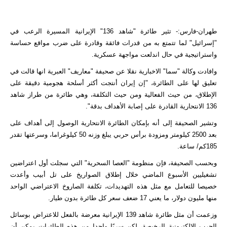
طهران-فارس:- تثير طائرة "شاهد 136" الإيرانية المسيرة الرعب في
"إسرائيل" لما تتمتع به من قدرات فائقة وقادرة على ضرب مواقع حساسة
واستراتيجية في حال اندلعت مواجهة عسكرية.
وافادت وكالة "سما" الاخبارية نقلا عن صحيفة "معاريف" العبرية انها قالت في
تعليق لها على الطائرة، "إن إيران أنتجت أكثر أسلحة هجومية دقيقة على
الإطلاق، من حيث الفعالية ومن حيث التكلفة، وهي طائرة من طراز شاهد
136 الانتحارية القادرة على إصابة الأهداف بدقة".
وتشير الصحيفة إلى أنه بإمكان الطائرة الانتحارية الوصول إلى أهداف على
بعد 2500 كيلومتر ومزودة برأس حربي يبلغ وزنه 50 كيلوغراما، وسرعتها تقدر
185كم/ ساعة.
وبحسب الصحيفة، فإن منظومة "العصا السحرية" التي سجلت أول اعتراضين
تشغيليين الأسبوع الماضي خلال إطلاق الصواريخ على تل أبيب وأعدت
خصيصا للتعامل مع مثل هذه التهديدات، تكلفة الصاروخ الاعتراضي الواحد
منها مليون دولار، ما يعني 17 ضعف سعر كل طائرة بدون طيار.
وزعمت أن مثل طائرة شاهد 139 الإيرانية معرضة بالفعل للاعتراض بوسائل
الحرب الإلكترونية الرخيصة، لكن سربًا واحدا من هذه الطائرات يمكن أن