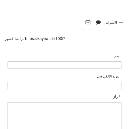
الاشتراك
https://kayhan.ir/100i7t
رابط قصير:
اسم
البريد الالكتروني
* رأي