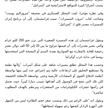
يسبب أضرارًا كبيرة للمواقع الاستراتيجية في "إسرائيل".
وفي نظره مؤخرا، لفت المحلل العسكري في صحيفة "جيروزاليم بوست"
وصاحب كتاب "حروب المسيرات"، سيث فرانتسمان، إلى أن برنامج إيران
للمسيرات مصدر قلق لـ "إسرائيل".
ويقول فرانتسمان إن هذه المسيرة الصغيرة التي تزن نحو 200 كليو غرام
والتي تشير تقديرات إلى أن قيمتها تتراوح ما بين 20 إلى 50 الف دولار، تعتبر
رخيصة للغاية بالمقارنة مع الصواريخ بعيدة المدى أو المجنحة التي استخدمتها
روسيا في بداية حرب أوكرانيا.
وحسب هذا المحلل تطلق مسيرات شاهد على شكل أسراب، "ولأنها بطيئة
ولا تستطيع التحليق على ارتفاعات عالية يتم إعتراض عدد كبير منها بواسطة
أنظمة الدفاع الجوي أو المضادات الأرضية وحتى بواسطة الأسلحة الخفيفة،
لكن تلك التي تنجح في الوصول إلى أهدافها تسبب دمارا كبيراً، حيث تحمل
في رأسها عشرات الكيلوغرامات من المتفجرات وترتطم بالهدف المطلوب
مباشرة".
ويقول انه "على الرغم من ذلك وبسبب صغر حجم الطائرة ليس من السهل
على أجهزة الرادار كشفها رغم سهولة إسقاطها".