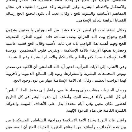
والاستكبار والاصنام البشرية وغير البشرية واكد ضرورة التثقيف في مجال
المفاهيم الأساسية والبنيوية للحج ، وقال: يجب أن يكون لتجمع الحج رسالة
للقضايا الراهنة للعالم الإسلامي.
وخلال استقباله صباح امس الاربعاء حشدا من المسؤولين والمعنيين بشؤون
الحج وحجاج بيت الله الحرام، وصف سماحة قائد الثورة النظرة الصحيحة
للحج وفهم أهمية هذا الواجب بانه في غاية الأهمية وقال: الحج قضية عالمية
وحضارية هدفها الارتقاء بالأمة الإسلامية ، وتقريب قلوب المسلمين ، ووحدة
الأمة الإسلامية ضد الكفر والظلم والاستكبار والأصنام البشرية وغير البشرية.
وفي الاشارة إلى الآيات القرآنية، اعتبر آية الله الخامنئي أن الكعبة هي مصدر
نهوض المجتمعات البشرية واستقرارها، ونوه إلى المنافع الدنيوية والآخروية
لهذا الواجب العظيم ، وقال: ان الأمة الإسلامية تنهار من دون وجود الحج.
ووصف الحج بانه ميقات دولي وميعاد عالمي، واشار إلى دعوة الله لـ "الناس"
أي كل الناس لأداء فريضة الحج، وأضاف: إن دعوة البشر في كل التاريخ
لحضور مكان معين وفي أيام محددة يدل على الأهداف المهمة والفوائد
الكثيرة الكامنة في هذه الدعوة الإلهية.
واعتبر قائد الثورة وحدة الأمة الإسلامية ومواجهة الشياطين المستكبرة من
بين هذه الأهداف ، وأضاف: من المنافع الدنيوية العديدة للحج أن المسلمين