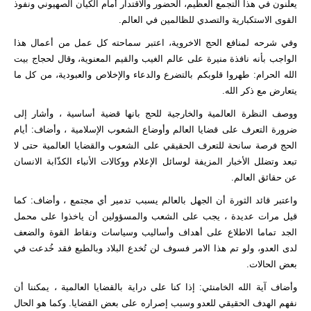
يعلنون في هذا التجمع العظيم، الحضور والاقتدار أمام الكيان الصهيوني ونفوذ
القوى الاستكبارية والتصدي للظالمين في العالم.
وفي شرحه لمنافع الحج الاخروية، اعتبر سماحته كل عمل من أعمال هذا
الواجب بأنه نافذة منيرة على عالم الغيب والقيم المعنوية، وقال لحجاج بيت
الله الحرام: طهروا قلوبكم بالتضرع والدعاء والإخلاص والعبودية، من كل ما
يتعارض مع ذكر الله.
ووصف النظرة العالمية والخارجية للحج بانها قضية أساسية ، وأشار إلى
ضرورة التعرف على قضايا العالم وأوضاع الشعوب الإسلامية ، وأضاف: أيام
الحج فرصة سانحة للتعرف الحقيقي على الشعوب والقضايا العالمية حتى لا
تبعد وتضلل الأخبار المزيفة لوسائل الإعلام ووكالات الأنباء الكذّابة الانسان
عن حقائق العالم.
واعتبر قائد الثورة أن الجهل بالعالم يسبب تدمير أي مجتمع ، وأضاف: كما
قيل مرات عديدة ، يجب على الشعب والمسؤولين أن ياخذوا على محمل
الجد تماما الاطلاع على أهداف وأساليب وسياسات ونقاط القوة والضعف
لدى العدو، ولو تم هذا الامر فسوف لن تُخدع البلاد وبالطبع فقد خُدعت في
بعض الحالات.
وأضاف آية الله الخامنئي: إذا كنا على دراية بالقضايا العالمية ، يمكننا أن
نفهم الهدف الحقيقي للعدو وسبب إصراره على بعض القضايا. وكما هو الحال