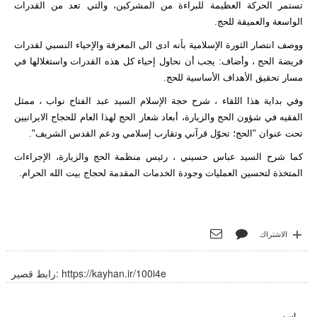
تستمر الحركة العظيمة للبراءة من المشركين، والتي تعد من القدرات
الواسعة والعميقة للحج.
ووصف انتصار الثورة الإسلامية بأنه ادى الى المعرفة والإحياء النسبي لقدرات
فريضة الحج ، وأضاف: يجب أن نحاول إحياء كل هذه القدرات واستغلالها في
مسار تحقيق الأهداف الأساسية للحج.
وفي بداية هذا اللقاء ، شرح حجة الإسلام السيد عبد الفتاح نواب ، ممثل
الفقيه في شؤون الحج والزيارة، أبعاد شعار الحج لهذا العام للحجاج الايرانيين
تحت عنوان "الحج؛ تحوّل قرآني وتقارب إسلامي ودعم القدس الشريف".
كما شرح السيد عباس حسيني ، رئيس منظمة الحج والزيارة، الإجراءات
المتخذة لتحسين العمليات وجودة الخدمات المقدمة لحجاج بيت الله الحرام.
الاشتراك
https://kayhan.ir/100i4e
رابط قصير:
اسم