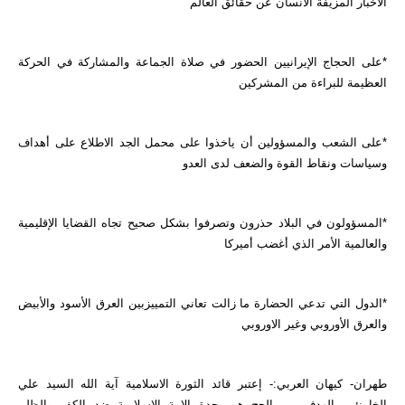
الأخبار المزيفة الانسان عن حقائق العالم
*على الحجاج الإيرانيين الحضور في صلاة الجماعة والمشاركة في الحركة
العظيمة للبراءة من المشركين
*على الشعب والمسؤولين أن ياخذوا على محمل الجد الاطلاع على أهداف
وسياسات ونقاط القوة والضعف لدى العدو
*المسؤولون في البلاد حذرون وتصرفوا بشكل صحيح تجاه القضايا الإقليمية
والعالمية الأمر الذي أغضب أميركا
*الدول التي تدعي الحضارة ما زالت تعاني التمييزبين العرق الأسود والأبيض
والعرق الأوروبي وغير الاوروبي
طهران- كيهان العربي:- إعتبر قائد الثورة الاسلامية آية الله السيد علي
الخامنئي، الهدف من الحج هو وحدة الامة الاسلامية ضد الكفر والظلم