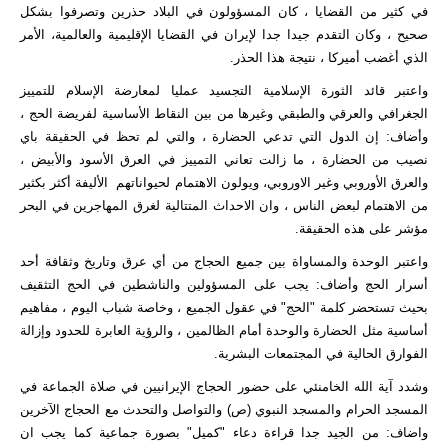
في كثير من القضايا ، كان المسؤولون في البلاد حذرين وتصرفوا بشكل
صحيح ، وكان التقدم جيدا جدا لإيران في القضايا الإقليمية والعالمية، الأمر
الذي أغضب أميركا ، نتيجة هذا الحذر.
واعتبر قائد الثورة الإسلامية التجسيد عمليا لمعارضة الإسلام للتمييز
الجغرافي والعرقي والطبقي وغيرها من بين النقاط الأساسية لفريضة الحج ،
وأضاف: إن الدول التي تدعي الحضارة ، والتي لم تحظ في الحقيقة باي
نصيب من الحضارة ، ما زالت تعاني التمييز في العرق الأسود والأبيض ،
والعرق الأوروبي وغير الاوروبي، ويولون الاهتمام لحيواناتهم الأليفة أكثر بكثير
من الاهتمام لبعض الناس ، وان الاحداث المتتالية لغرق المهاجرين في البحر
مؤشر على هذه الحقيقة.
واعتبر الوحدة والمساواة بين جميع الحجاج من أي عرق وتاريخ وثقافة أحد
أسرار الحج وأضاف: يجب على المسؤولين والناشطين في الحج التثقيف
بحيث تستحضر كلمة "الحج" في عقول الجميع ، وخاصة شباب اليوم ، مفاهيم
أساسية مثل الحضارة والوحدة أمام الظالمين ، والرؤية العابرة للحدود وإزالة
الفوارق الحالية في المجتمعات البشرية.
وشدد آية الله الخامنئي على حضور الحجاج الإيرانيين في صلاة الجماعة في
المسجد الحرام والمسجد النبوي (ص) والتواصل والتحدث مع الحجاج الآخرين
واضاف: من الجيد جدا قراءة دعاء "كميل" بصورة جماعية كما يجب ان