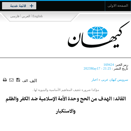
Toggle
قائمة خدمة
الصفحة الاولى
navigation
|
|
English
العربي
فارسی
رمز الخبر:
169424
تأريخ النشر :
2023May17 - 21:25
سرویس کیهان عربی
»
اخبار
الف
الف
مؤكدا ضرورة تثقيف المفاهيم الأساسية والبنيوية لها..
القائد: الهدف من الحج وحدة الأمة الإسلامية ضد الكفر والظلم
والاستكبار