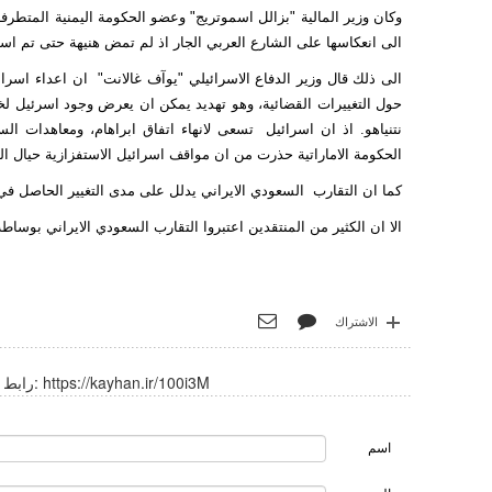
وكان وزير المالية "بزالل اسموتريج" وعضو الحكومة اليمنية المتطر
الى انعكاسها على الشارع العربي الجار اذ لم تمض هنيهة حتى تم است
الى ذلك قال وزير الدفاع الاسرائيلي "يوآف غالانت" ان اعداء اسر
حول التغييرات القضائية، وهو تهديد يمكن ان يعرض وجود اسرئيل 
نتنياهو. اذ ان اسرائيل تسعى لانهاء اتفاق ابراهام، ومعاهدات ال
الحكومة الاماراتية حذرت من ان مواقف اسرائيل الاستفزازية حيال ال
كما ان التقارب السعودي الايراني يدلل على مدى التغيير الحاصل في 
الا ان الكثير من المنتقدين اعتبروا التقارب السعودي الايراني بوس
الاشتراك
https://kayhan.ir/100i3M
رابط قصير:
اسم