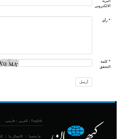
البريد
الالكتروني
* رأي
* كلمة
التحقق
English
|
العربي
|
فارسی
ما يخصنا
الاتصال بنا
ال
|
|