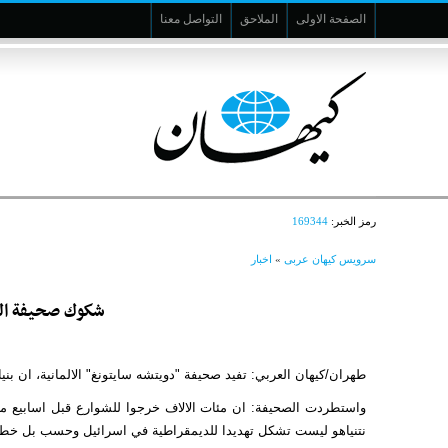
الصفحة الاولى
الملاحق
التواصل معنا
رمز الخبر:
169344
سرویس کیهان عربی
»
اخبار
شكوك صحيفة الما
طهران/كيهان العربي: تفيد صحيفة "دويتشه سايتونغ" الالمانية، ان بن
واستطردت الصحيفة: ان مئات الالاف خرجوا للشوارع قبل اسابيع محتج
نتنياهو ليست تشكل تهديدا للديمقراطية في اسرائيل وحسب بل خطراً