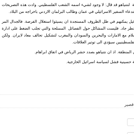
فة لنتنياهو قد قال: لا وجود لشيء اسمه الشعب الفلسطيني. وادت هذه التصريحات
دعاء السفير الاسرائيلي في عمان وطالب البرلمان الاردني باخراجه من البلاد.
ائيل يمكنهم في ظل الظروف المستجدة ان يسيئوا استغلال الفرصة. فالجدال المر
لخطر جاد. فليست المشاكل حول الفصائل المسلحة والتي تجلب الضغط على ادارة
سلام مع الامارات والبحرين والسودان والمغرب لتشكيل تحالف معاد لايران. ولكن
فلسطينيين سيؤدي الى توتير العلاقات.
المنطقة. اذ ان نتنياهو بصدد حشر الرياض في اتفاق ابراهام.
اطة حسينية فشل لسياسة اسرائيل الخارجية.