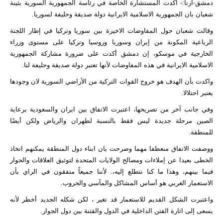
دمشق-ارنا:- اكدت المستشارة الخاصة في رئاسة الجمهورية السورية بثينة
شعبان بان الجمهورية الاسلامية الايرانية دولة صديقة وحليفة لسوريا.
وقالت شعبان حول المفاوضات الاخيرة بين سوريا وتركيا في إطار اللجنة
الرباعية المكونة من إيران وسوريا وروسيا وتركيا على مستوى وزراء
الخارجية في موسكو، إن دمشق أكدت على ضرورة مشاركة الجمهورية
الاسلامية الايرانية في هذه المفاوضات لأنها تعتبر دولة صديقة وحليفة لنا.
واكدت بأن الهدف هو خروج القوات التركية من الأراضي السورية لان وجودها
يعتبر احتلالا.
وفي جانب آخر من تصريحها، اعتبرت الاتفاق بين ايران والسعودية برعاية
الصين مرحلة جديدة ليس فقط بالنسبة لطهران والرياض ولكن أيضًا
للمنطقة.
ووصفت الاتفاق منعطفا مهما وصرحت بان ابناء دول المنطقة يمكنهم اتخاذ
الخطى بعيدا عن إملاءات ومصالح الولايات المتحدة لتوثيق العلاقات والحوار
فيما بينهم، وهذا ما كنا نتطلع إليه،. لأننا جميعاً متفقون في الراي بأن
الاستعمار الغربي هو أساس المشاكل والمآسي والحروب.
واعتبرت الشكل القديم للاستعمار قد تغير ، لكن شكله الجديد أخطر لأنه
يسعى إلى اثارة الفتن الداخلية في الدول والفتنة بين دول الجوار.