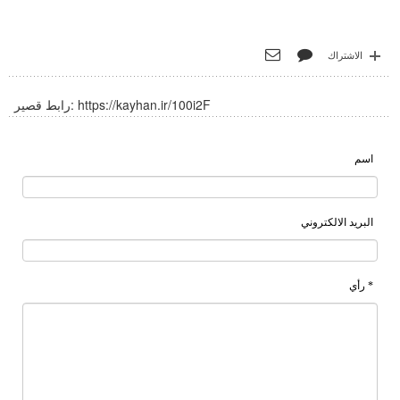
الاشتراك
https://kayhan.ir/100i2F
رابط قصير:
اسم
البريد الالكتروني
* رأي