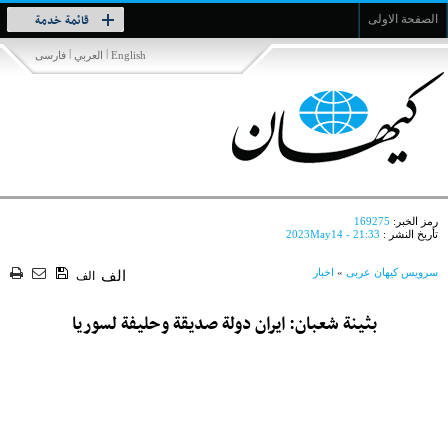
Toggle
قائمة خدمة
الصفحة الاولى
navigation
|
|
English
العربي
فارسی
رمز الخبر:
169275
تأريخ النشر :
2023May14 - 21:33
سرویس کیهان عربی
»
اخبار
الف
الف
بثينة شعبان: ايران دولة صديقة وحليفة لسوريا