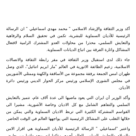
أكد وزير الثقافة والإرشاد الاسلامي " محمد مهدي اسماعيلي " ان الرسالة
الرئيسية للأديان السماوية للبشرية، تكمن في ​​تحقيق السلام والرفاهية
والتعايش السلمي، محذرا من محاولات العدو المشترك الرامية لافتعال
المشاكل واثارة الفرقة بين اتباع الديانات السماوية.
جاء ذلك لدى استقبال وزير الثقافة في مقر رابطة الثقافة والاتصالات
الاسلامية، زعيم الطائفة الاثورية في العالم "مار ابریم اتنائیل"، الذي وصل
طهران امس الجمعة برفقة مجموعة من الأساقفة والكهنة وممثلي الأشوريين
في مجلس الشوری الإسلامي ورئيس مركز الحوار الديني ورئيس دائرة
الأديان.
وأكد الوزير أن ايران التي يعود ماضيها الى عدة آلاف عام، تتميز بالتعايش
السلمي والتفاهم الشامل مع كل الاديان وخاصة الآشورية، مشيرا الى
القواسم المشتركة الكثيرة التي تربط الاديان السماوية والتي يمكن من
خلالها التغلب على المشاكل الرئيسية التي يواجهها العالم في الوقت الحاضر.
واعتبر "اسماعيلي " الرسالة الرئيسية للأديان السماوية هي اقرار الامن
والسلام والتعايش السلمي للعالم أجمع، مؤكدا انه يوجد دائما من يعارض