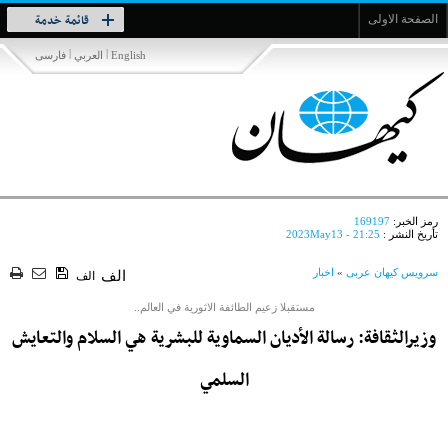
Toggle
قائمة خدمة
الصفحة الاولى
navigation
|
|
English
العربي
فارسی
رمز الخبر:
169197
تأريخ النشر :
2023May13 - 21:25
سرویس کیهان عربی
»
اخبار
الف
الف
مستقبلا زعيم الطائفة الاثورية في العالم..
وزيرالثقافة: ​​رسالة الأديان السماوية للبشرية هي السلام والتعايش
السلمي