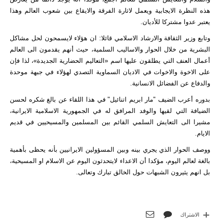
هذه النظرة الايجابية ويعمل لاثارة الفرقة والايقاع بين شعوب العالم وهذا
يعتبر عدوا مشتركا للأديان.
وتابع وزير الثقافة والارشاد الاسلامي قائلا: ان هؤلاء لايسمحون لحل مشاكل
البشرية من خلال الحوار والاساليب السلمية، حيث أنهم يقدمون الى العالم
أعمال العنف التي يطلقون عليها اسم «التعاليم الحضارية الجديدة»، لذا فإن
على الاخوة والاخوات في الاديان السماوية التصدي لهؤلاء في جبهة موحدة
والدفاع عن الفضائل الانسانية.
بدوره أعرب الضيف "مار ابریم اتنائیل" في هذا اللقاء عن بالغ شكره لحسن
الضيافة التي لقيها والوفد المرافق له في الجمهورية الاسلامية الايرانية،
مشيرا الى التعايش السلمي القائم بين المسلمين والمسيحيين في قديم
الايام.
ووصف الحوار الذي يجري بينه وبين المسؤولين الايرانيين بأنه يحظى بأهمية
بالغة لعالم اليوم، مؤكدا أن الاعداء لايتحدثون اليوم عن الاسلام او المسيحية،
بل انهم يثيرون الشبهات حول الخالق تبارك وتعالى.
الاشتراك