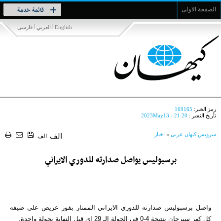
Toggle
قائمة خدمة
الصفحة الاولى
navigation
|
|
English
العربي
فارسی
رمز الخبر:
169165
تأريخ النشر :
2023May13 - 21:20
سرویس کیهان عربی
»
اخبار
الف
الف
برسبوليس يواصل صدارته للدوري الايراني
واصل برسبوليس صدارته للدوري الايراني الممتاز بفوز عريض على ضيفه
كل كهر سيرجان بنتيجة 4-0 في الجولة الـ 29 اي قبل النهاية بجولة واحدة.