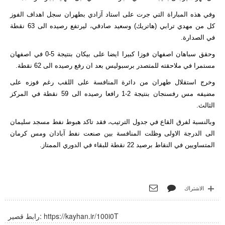
وفي هذه المباراة التي جرت على استاد آزادي بطهران سجل اهداف الفوز
كل من مهدي ترابي (هاتريك) وسعيد صادقي، ليرتفع رصيده الى 63 نقطة
في الصدارة.
وحقق سباهان اصفهان فوزا كبيرا ايضا على بيكان بنتيجة 5-0 في اصفهان
مستمرا في ملاحقته للمتصدر برسبوليس بعد ان رفع رصيده الى 62 نقطة.
وخرج استقلال طهران من دائرة المنافسة على اللقب رغم فوزه على
مضيفه مس رفسنجان بنتيجة 2-1 رافعا رصيده الى 59 نقطة في المركز
الثالث.
وبالنسبة لفرق القاع في جدول الترتيب، فقد تاكد هبوط نفط مسجد سليمان
الى الدرجة الاولى وظلت المنافسة بين صنعت نفط آبادان ومس كرمان
المتساويين في النقاط برصيد 22 نقطة للبقاء في الدوري الممتاز.
الاشتراك
https://kayhan.ir/100i0T
رابط قصير: