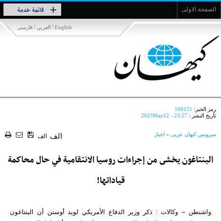
Toggle
قائمة خدمة
الصفحة الاولى
navigation
|
|
English
العربي
فارسی
رمز الخبر:
169151
تأريخ النشر :
2023May12 - 23:27
سرویس کیهان عربی
»
اخبار
الف
الف
البنتاغون يخشى من إجراءات روسيا الانتقامية في حال محاكمة
قياداتها!
واشنطن – وكالات : ذكر وزير الدفاع الأمريكي لويد أوستن أن البنتاغون