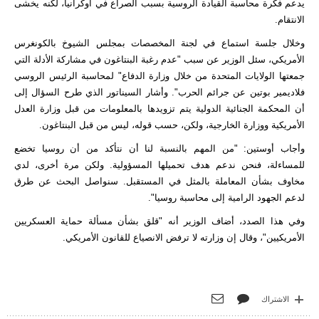
يدعم فكرة محاسبة القيادة الروسية بسبب الصراع في أوكرانيا، لكنه يخشى
الانتقام.
وخلال جلسة استماع في لجنة المخصصات بمجلس الشيوخ بالكونغرس
الأمريكي، سئل الوزير عن سبب "عدم رغبة البنتاغون في مشاركة الأدلة التي
جمعتها الولايات المتحدة من خلال وزارة الدفاع" لمحاسبة الرئيس الروسي
فلاديمير بوتين عن جرائم الحرب". وأشار السيناتور الذي طرح السؤال إلى
أن المحكمة الجنائية الدولية يتم تزويدها بالمعلومات من قبل وزارة العدل
الأمريكية ووزارة الخارجية، ولكن، حسب قوله، ليس من قبل البنتاغون.
وأجاب أوستين: "من المهم بالنسبة لنا أن نتأكد من أن روسيا تخضع
للمساءلة، فنحن ندعم هدف تحميلها المسؤولية. ولكن مرة أخرى، لدي
مخاوف بشأن المعاملة بالمثل في المستقبل. سنواصل البحث عن طرق
لدعم الجهود الرامية إلى محاسبة روسيا".
وفي هذا الصدد، أضاف الوزير أنه "قلق بشأن مسألة حماية العسكريين
الأمريكيين"، وقال إن وزارته لا ترفض الانصياع للقانون الأمريكي.
الاشتراك