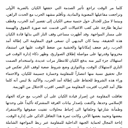
كلما مر الوقت تراجع تأثير الصدمة التي حققها الكيان بالضربة الأولى
وتراجعت مفاعيلها المعنوية والمادية، وتأقلم مشهد الحرب مع الحدث الراهن،
وبينما لا مبرّر للجدال حول حتمية سعي الكيان إلى تقصير أمد الحرب، وقطف
ثمارها طازجة على كعب الاغتيالات التي قدمت عنه صورة التفوق والهيمنة
على مسار المواجهة. وقد أظهرت مساعي وقف النار التي بذلها قادة الكيان
هذه الحقيقة، بينما كان البديهي أن تسعى قوى المقاومة الى إطالة أمد
الحرب، رغم ضعف إمكاناتها والخشية من ضغط الوقت عليها في استنفاد
مخزونها وقدرتها على مواصلة إطلاق الصواريخ، وظهر ذكاء إدارة الوقت في
استهلاك جزء كبير منه بدفع الكيان للانتظار مرات عديدة، واستخدام الصمت
الناري لاستهلاك الوقت، وبالتوازي وضع شروط صعبة لوقف النار تعكس في
حال تحقيق نسبة منها انتصاراً للمقاومة وخسارة جسيمة للكيان، والاحتماء
وراء هذه الشروط للحفاظ على إطالة أمد الحرب، والأكيد بلا لبس أنه كلما
طال أمد الحرب اقتربت المقاومة من النصر، اقترب الاحتلال من الهزيمة.
تغافلت المقاومة عن إصرار قيادة الكيان على أن الحرب مع حركة الجهاد
الإسلامي وحدها، واكتفت بإصدار بيانات الغرفة المشتركة تأكيداً على وحدتها
وطمأنة شارعها وحلفائها الى إحباط محاولات تفتيت صفوفها والاستفراد
ببعضها وتحييد بعضها الآخر، وكانت ثمرة هذا التغافل الذكي على إدارة الوقت،
إتاحة المجال لحماية الجبهة الداخلية للمقاومة عبر ربط المواجهة الشاملة