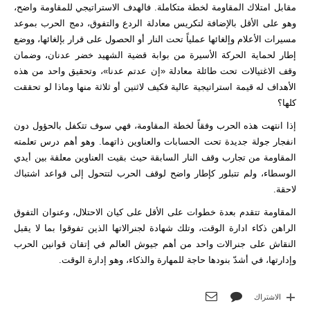
مقابل امتلاك المقاومة لخطة متكاملة. فالهدف الاستراتيجي للمقاومة واضح،
وهو على الأقل بالإضافة لتكريس معادلة الردع والتفوق، دمج الحرب بموعد
مسيرات الأعلام وإلغائها عملياً تحت النار أو الحصول على قرار بإلغائها، ووضع
إطار لحماية الحركة الأسيرة من بوابة قضية الشهيد خضر عدنان، وضمان
وقف الاغتيالات تحت طائلة معادلة «إن عدتم عدنا»، وتحقيق واحد من هذه
الأهداف له قيمة استراتيجية عالية فكيف لاثنين أو ثلاثة منها وماذا لو تحققت
كلها؟
إذا انتهت هذه الحرب وفقاً لخطة المقاومة، فهي سوف تتكفل بالحؤول دون
انفجار جولة جديدة تحت الحسابات والعناوين ذاتهما. وهو أهم درس تعلمته
المقاومة من تجارب وقف النار السابقة حيث بقيت العناوين معلقة بين أيدي
الوسطاء، ولم تتبلور كإطار واضح لوقف الحرب لتتحول إلى قواعد اشتباك
لاحقة.
المقاومة تتقدم بعدة خطوات على الأقل على كيان الاحتلال، وعنوان التفوق
الراهن ذكاء ادارة الوقت، وتلك شهادة لجنرالاتها الذين تفوقوا بما لا يقبل
النقاش على جنرالات واحد من أهم جيوش العالم في إتقان قوانين الحرب
وإدارتها، في أشدّ بنودها حاجة للمهارة والذكاء، وهو إدارة الوقت.
الاشتراك