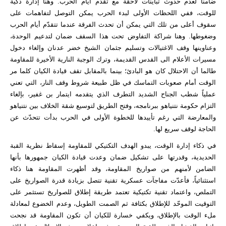
ضامناً لعدم حدوث تباينات لاحقة مع تقدّم أيام الحرب. وهنا إدارة ذكية
للوقت، ففي اللحظات الأولى لبدء الحرب يمكن التوصل لتفاهمات على
سقوف أعلى من تلك التي يمكن أن تحدث الفرقة عندما تتقدّم أيام الحرب
وضغوطها. وهنا شراكة التفاوض تحت هذا السقف ضمان لتدعيم الوحدة،
وعناوينها وقف الاغتيالات وتسليم جثمان الشيخ خضر عدنان وإلغاء دخول
مسيرات الأعلام الى القدس القديمة، وترك الوجبة النارية الأخيرة للمقاومة
طالما أن الاحتلال كان هو البادئ؛ بينما بالمقابل تقف قيادة الكيان كلما مر
الوقت أمام صعوبات التماسك في ظل طبيعة شروط وقف النار، التي تعني
عملياً شطب الجناح الشديد التطرف الذي يتقدمه ايتمار بن غفير، بإلغاء
التزام حكومة نتنياهو ببرنامجه، وفتح الطريق لتوسيع شقة الخلاف بين نتنياهو
والمعارضة التي رغم تأييدها للخطوة الأولى في الحرب بدأت تتحدّث عن
الحاجة لوقف سريع لها.
في ذكاء إدارة الوقت، يبدو الهدف التكتيكي للمقاومة إسقاط نظرية القبة
الحديدية، وقدرتها على تشكيل ضمان وعدت قيادة الكيان جمهورها بأنها
الضامن لأمنهم من صواريخ المقاومة، وقد أظهرت المقاومة هنا ذكاء
استثنائياً، فأعدّت مفاجآت عسكرية تقنية تتصل بزيادة قدرة الصواريخ على
التملص، واعتماد تقنية تكتيكية تعتمد طريقة إطلاق للصواريخ تستثمر على
التوقيت الموحّد للإطلاق بكثافة ثم الصمت الطويل، وعدم الخضوع لمعادلة
ملء الوقت بالإطلاق، ويكفي خسارة للكيان أن تكون المقاومة قد نجحت