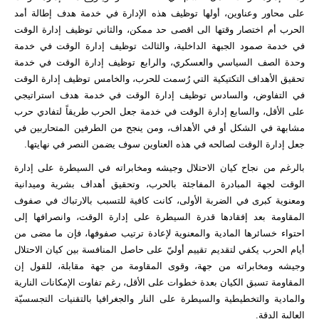
على محاور وعناوين، أولها توظيف هذه الإدارة في خدمة هدف إطالة أمد
الحرب أم اختصار وقتها الى اقصى حد ممكن، والثاني توظيف إدارة الوقت
في خدمة صمود الجبهة الداخلية، والثالث توظيف إدارة الوقت في خدمة
وحدة الصف السياسي والعسكري، والرابع توظيف إدارة الوقت في خدمة
تحقيق الأهداف التكتيكية التي رُسمت للحرب، والخامس توظيف إدارة الوقت
في التفاوض، والسادس توظيف إدارة الوقت في خدمة هدف استراتيجي
على الأقل، والسابع إدارة الوقت في خدمة جعل الحرب طريقاً لتفادي حرب
مشابهة في الشكل أو في الأهداف، ومن ينجح من الطرفين المتحاربين في
جعل إدارة الوقت لصالحه في هذه العناوين سوف يضمن النصر في نهايتها.
بالرغم من نجاح كيان الاحتلال وجيشه ومخابراته في السيطرة على إدارة
الوقت لجهة المبادرة المفاجئة بالحرب، وتحقيق أهداف بشرية وميدانية
ومعنوية كبرى في الضربة الأولى، كانت كافية للتسبب بالارتباك في صفوف
المقاومة بعد إفقادها قدرة السيطرة على إدارة الوقت، وانصرافها إلى
احتواء خسائرها المادية والمعنوية لإعادة ترتيب صفوفها، فإن ما مضى من
أيام الحرب يكفي لتقديم تقييم أوليّ على حاصل المنافسة بين كيان الاحتلال
وجيشه ومخابراته من جهة، وقوى المقاومة من جهة مقابلة، للقول إن
المقاومة تسبق الكيان بعدة خطوات على الأقل، رغم تفاوت الإمكانات النارية
والمادية والتخطيطية والسيطرة على النار والجغرافيا بالتقنيات التجسسيّة
العالية الدقة.