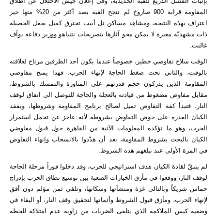
بإثبات الفشل الذريع للقبة الحديدية، وفي إعلان جيش الاحتلال عن اطلاق
المقاومة قرابة 900 صاروخ لم تنجح القبة بصد أكثر من 20% منها خير
اعتراف بهذه النتيجة، ومشاهد مساكن تل أبيب تحترق كفيل بجعل الحصيلة
ذات مشهديّة معبرة لا يمكن محو آثارها بتصريحات نتنياهو ووزير دفاعه يوآف
غالنت.
الوقت سلاح تفاوضي خطير، خصوصاً عندما يكون أحد الطرفين مرتاح لعلاقته
بالوقت، والثاني تحت ضغط الحاجة لإنهاء الحرب، فهذا يمنح مفاوضي
المقاومة الذين يدركون حجم قدرتهم على المناورة والتمسك بالشروط،
مقابل مفاوض مضغوط من قيادته بالعجلة والحاجة للتوصل الى اتفاق لوقف
النار، فتبدأ كفة التفاوض تميل لصالح برنامج المقاومة وشروطها، ويفقد
الكيان القدرة على خوض التفاوض بشروطه لأنه عاجز عن تحمل استمرار
الحرب، وهو ما تؤكده المعلومات الآتية من القاهرة حول قبول مفاوضي
الكيان بالبحث بشروط المقاومة، بعد أن هدّدوا بالانسحاب وإنهاء التفاوض
في المرة الأولى عند تبلغهم هذه الشروط.
لم يتبقّ لقادة الكيان هدف استراتيجي للحرب، وقد دخلوا فوراً مرحلة الحاجة
لوقف النار، ووقعوا في مأزق الخيارات الصعبة بين توسيع نطاق الحرب بإدراج
حماس شريكاً وبالتالي غزة ومنشآتها وسكانها، وتلقي ثمن مؤلم دون أفق
لإنهاء الحرب، ومأزق قبول الشروط وأثمانها لتحقيق وقف النار، أو البقاء في
وضعية كيس الملاكمة الذي يتلقى الضربات من زاوية عدم امتلاكه للخطة