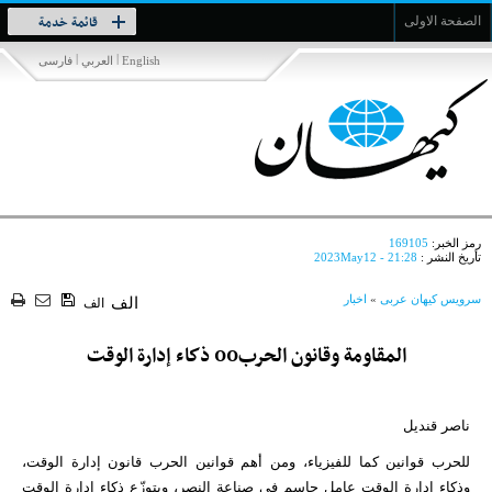
Toggle
قائمة خدمة
الصفحة الاولى
navigation
|
|
English
العربي
فارسی
رمز الخبر:
169105
تأريخ النشر :
2023May12 - 21:28
سرویس کیهان عربی
»
اخبار
الف
الف
المقاومة وقانون الحرب00 ذكاء إدارة الوقت
ناصر قنديل
للحرب قوانين كما للفيزياء، ومن أهم قوانين الحرب قانون إدارة الوقت،
وذكاء إدارة الوقت عامل حاسم في صناعة النصر، ويتوزّع ذكاء إدارة الوقت