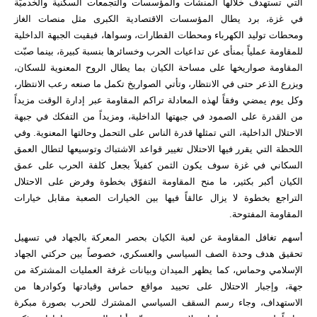
التي تستهدف خلالها المنشآت والمؤسسات والتجمعات السكنية والخدميّة
في غزة، برد يطال المؤسسات الاقتصادية الكبرى مثل منصات الغاز
ومحطات توليد الكهرباء ومحطات القطارات، وسواها، فبقيت الجبهة الداخلية
للمقاومة عملياً بمنأى عن تداعيات الحرب وخسائرها بنسبة كبيرة، بينما صبّت
المقاومة صواريخها على مساحة الكيان بما يطال الروح المعنوية للسكان،
ويزرع الذعر حتى في الانتظار، وتأتي الصواريخ تكمل ما صنعه رعب الانتظار،
وكل يوم يمضي وفقاً لهذه المعادلة تراكم المقاومة عبر إدارة الوقت مزيداً
من القدرة على الصمود في جبهتها الداخلية، ومزيداً من التفكك في جبهة
الاحتلال الداخلية، التي تمثلها قدرة الناس على التحمل وحالتها المعنوية. وفي
اللحظة التي يقرر فيها الاحتلال تغيير قواعد الاشتباك وتوسيعها لتطال العمق
السكاني في غزة سوف يكون الثمن كفيلاً بجعل كلفة الحرب على عمق
الكيان أكبر بكثير، ما منح المقاومة التفوّق بخطوة وفرض على الاحتلال
التراجع بخطوة لا يزال عالقاً فيها بين الخيارات الصعبة مقابل خيارات
المقاومة المفتوحة.
أسهم تغافل المقاومة عن لعبة الكيان بحصر المعركة بالجهاد في تسهيل
تحقيق هدف وحدة الصف السياسي والعسكري، خصوصاً بين حركتي الجهاد
الإسلامي وحماس، كما يظهر الميدان وبيانات غرفة العمليات المشتركة من
جهة، وإجبار الاحتلال على تحييد مواقع حماس وقيادتها وكوادرها من
الاستهداف، وجاء رسم السقف السياسي المشترك للحرب بصورة مبكرة