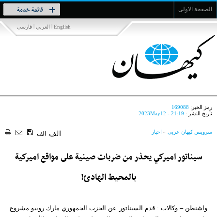
Toggle
قائمة خدمة
الصفحة الاولى
navigation
|
|
English
العربي
فارسی
رمز الخبر:
169088
تأريخ النشر :
2023May12 - 21:19
سرویس کیهان عربی
»
اخبار
الف
الف
سيناتور اميركي يحذر من ضربات صينية على مواقع اميركية
بالمحيط الهادئ!
واشنطن – وكالات : قدم السيناتور عن الحزب الجمهوري مارك روبيو مشروع