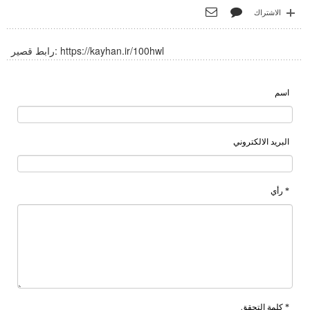
الاشتراك
https://kayhan.ir/100hwl
رابط قصير:
اسم
البريد الالكتروني
* رأي
* كلمة التحقق