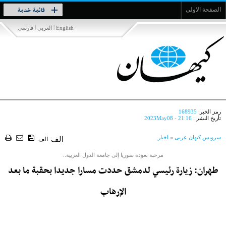
Toggle
قائمة خدمة
الصفحة الاولى
navigation
|
|
English
العربي
فارسی
رمز الخبر:
168935
تأريخ النشر :
2023May08 - 21:16
سرویس کیهان عربی
»
اخبار
الف
الف
مرحبة بعودة سوريا إلى جامعة الدول العربية..
طهران: زيارة رئیسي لدمشق حددت مسارا جديدا بحقبة ما بعد
الإرهاب