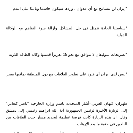
*إيران لن تتسامح مع أي عدوان ، وردها سيكون حاسما وباعثا على الندم
*سياستنا الجادة تتمثل في حل المشاكل وازالة سوء التفاهم مع الوكالة
الدولية
*تصريحات سوليفان لا تتوافق مع نحو 15 تقريراً قدمتها وكالة الطاقة الذرية
*ليس لدى ايران أي قيود على تطوير العلاقات مع دول المنطقة بمافيها مصر
طهران- كيهان العربي:-أشار المتحدث باسم وزارة الخارجية "ناصر كنعاني"
إلی الزيارة الأخیرة لرئيس الجمهورية آية الله ابراهيم رئيسي إلى دمشق
وقال: ان هذه الزیارة كانت فرصة عظيمة لتحديد مسار جديد للعلاقات بين
البلدين في حقبة ما بعد الإرهاب.