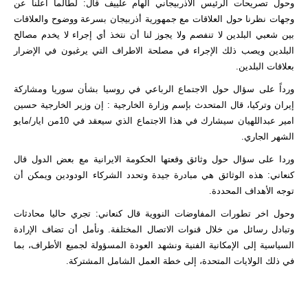
وحول تصريحات الرئيس الاذربيجاني الهام علييف قال: لطالما أعلنا عن
وجهات نظرنا حول العلاقات مع جمهورية أذربيجان بسرعة ووضوح والعلاقات
بين شعبي البلدين لا تنفصم ولا يجوز لنا أن نتخذ أي إجراء لا يخدم مصالح
البلدين ویصب ذلك الإجراء في مصلحة الاطراف التي يرغبون في الإضرار
بعلاقات البلدين.
ورداً على سؤال حول الاجتماع الرباعي في روسيا بشأن سوريا ومشاركة
إيران وتركيا، قال المتحدث بإسم وزارة الخارجية : إن وزير الخارجية حسين
امير عبداللهيان سيشارك في هذا الاجتماع الذي سيعقد في 10من ايار/مايو
الشهر الجاري.
وردا على سؤال حول وثائق وقعتها الحكومة الايرانية مع بعض الدول قال
كنعاني: هذه الوثائق هي مبادرة جيدة وتحدد الشركاء الودودين ويمكن أن
توجه الأهداف المحددة.
وحول اخر تطورات المفاوضات النووية قال كنعاني: تجري حاليا محادثات
وتبادل رسائل من خلال قنوات الاتصال المختلفة. ونأمل أن تضاف الإرادة
السياسية إلى الإمكانية الفنية ونشهد العودة المسؤولة لجميع الأطراف، بما
في ذلك الولايات المتحدة، إلى خطة العمل الشامل المشتركة.