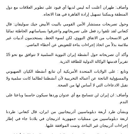
وأضاف: طهران أعلنت أنه ليس لديها أي قيود على تطوير العلاقات مع دول
المنطقة ويمكننا تسهيل إرادة القاهرة في هذا الاتجاه.
وحول تصريحات مستشار الأمن القومي بالبيت الأبيض جيك سوليفان: قال
کنعاني لقد تلقوا رد فعل على تصریحاتهم واعترفوا بسياساتهم الخاطئة تمامًا
في الانسحاب من الاتفاق النووي، لكن لسوء الحظ، يستخدمون أدبيات غير
ملائمة بدلاً من اتخاذ إجراءات بناءة للتعويض عن أخطاء الماضي.
وأكد أن تصريحاته حول أنشطة إيران النووية السلمية لا تتوافق مع نحو 15
تقريراً قدمتها الوكالة الدولية للطاقة الذرية.
وتابع : على الولایات المتحدة الأمریکیة أن تتابع أنشطة الكيان الصهيوني
والمسؤولية الناتجة عن أعماله التخريبية لأن أنشطتنا لطالما كانت سلمية ولا
نقبل الادعاءات التي لا أساس لها من الصحة.
وأضاف: ان إيران لن تتسامح مع أي عدوان وردها سيكون حاسما وباعثا على
الندم.
وبشأن طرد أربعة دبلوماسيين أذربيجانيين من ايران، قال كنعاني: طردنا
اربعة دبلوماسيين من ممثليات جمهورية اذربيجان في بلادنا جاء في إطار
إجراءات أذربيجان غير البناءة، وتمت الموافقة عليها.