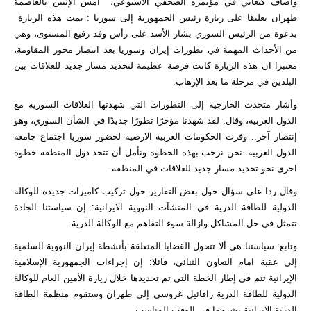
واضاف كنعاني في مؤتمره الصحفي الأسبوعي، امس الإثنین بالعاصمة
طهران تعليقا على زیارة رئيس الجمهوریة إلى سوريا : تمت هذه الزیارة
بدعوة من الرئیس السوري بشار الأسد على رأس وفد رفيع المستوى، وهي
من الأحداث المهمة في تطورات إيران وسوريا بعد انتصار محور المقاومة،
معتبرا ان هذه الزیارة كانت فرصة عظيمة لتحديد مسار جديد للعلاقات بين
البلدين في مرحلة ما بعد الإرهاب.
وأشار متحدث الخارجية إلى التطورات التي شهدتها العلاقات السورية مع
الدول العربية، وقال: لقد شهدنا مؤخرًا تطورًا جديدًا في الشأن السوري، وهو
إنتصار آخر.. وفرت الحكومات العربية الارضیة لحضور سوريا اجتماع جامعة
الدول العربية..نحن نرحب بهذه الخطوة ونأمل أن تتخذ دول المنطقة خطوة
اخرى نحو تحديد مسار جديد للعلاقات في المنطقة.
وقال ردا على سؤال حول بعض التقارير حول تركيب كاميرات جديدة للوكالة
الدولية للطاقة الذرية في المنشآت النووية الايرانية: إن سياستنا الجادة
تتمثل في حل المشاكل وازالة سوء التفاهم مع الوكالة الذرية.
وتابع: سياستنا هي ألا تتحول القضايا المتعلقة بأنشطة إيران النووية السلمية
إلی عقبة امام التعاون الثنائي، قائلا: إن إجراءات الجمهورية الإسلامية
الإيرانية تتم في إطار الخطة التي تم تحدیدها خلال زیارة الأمين العام للوكالة
الدولية للطاقة الذرية رافائیل غروسي إلی طهران وستقوم منظمة الطاقة
الذرية الايرانية بشرحها في الوقت المناسب.