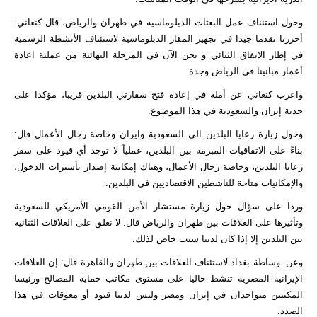
وحول استئناف عمل البعثات الدبلوماسية في طهران والرياض، قال كنعاني:
أحرزنا تقدما جيدا في تجهيز المقار الدبلوماسية لاستئناف الأنشطة الرسمية
في إطار الاتفاق الثنائي و نحن الآن في المرحلة النهائية من عملیة اعادة
أعمار مبانينا في الرياض وجدة.
واعرب كنعاني عن أمله في إعادة فتح سفارتي البلدين قريبا، مؤكدا على
جدية إيران والسعودية في هذا الموضوع.
وحول زيارة رعايا البلدين الى السعودية وايران وخاصة رجال الأعمال قال:
بناءً على الاتفاقيات المبرمة بين البلدين، عملياً لا توجد أي قيود على سفر
رعايا البلدين، وخاصة رجال الأعمال، وهناك إمكانية إصدار تأشيرات الدخول،
والإمکانیات متاحة للناشطين الاقتصاديين في البلدين.
وردا على سؤال حول زيارة مستشار الأمن القومي الأمريكي للسعودية
وتأثيرها على العلاقات بين طهران والرياض قال: لا نعلق على العلاقات الثنائية
بين البلدين إلا إذا كان لدينا سبب خاص لذلك.
وعن وساطة بغداد لاستئناف العلاقات بين طهران والقاهرة قال: إن العلاقات
الإيرانية المصرية تنشط حاليا على مستوى مكاتب حماية المصالح ورئيسا
المكتبين متواجدان في إيران ومصر وليس لدينا قيود أو معوقات في هذا
الصدد.