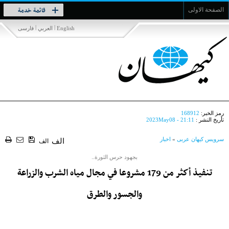
Toggle
قائمة خدمة
الصفحة الاولى
navigation
|
|
English
العربي
فارسی
رمز الخبر:
168912
تأريخ النشر :
2023May08 - 21:11
سرویس کیهان عربی
»
اخبار
الف
الف
بجهود حرس الثورة..
تنفيذ أكثر من 179 مشروعا في مجال مياه الشرب والزراعة
والجسور والطرق