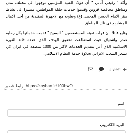
وأكد " رفيعي آتاني " أن هؤلاء الفتية المؤمنين توجهوا الى مختلف مدن
ومناطق محافظة قزوين وقدموا خدمات جليلة للمواطنين، مشيرا الى نشاط
مقر الامام الحسن المجتبى (ع) وتعاونه مع الاجهزة التنفيذية من أجل اكمال
المشاريع في تلك المناطق.
وتابع قائلا: ان قوات تعبئة المستضعفين " البسيج " قدمت خدماتها بكل رحابة
صدر واشتياق حيث استطاعت تحقيق الهدف الذي حدده قائد الثورة
الاسلامية الذي أمر بتقديم الخدمات لأكثر من 1000 منطقة في ايران كي
يشعر الشعب الايراني بحلاوة خدمة النظام الاسلامي.
الاشتراك
https://kayhan.ir/100hwO
رابط قصير:
اسم
البريد الالكتروني