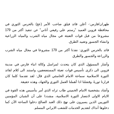
طهران/فارس:- أعلن قائد فيلق صاحب الأمر (عج) بالحرس الثوري في
محافظة قزوين العميد "رستم علي رفیعي آتاني" عن تنفيذ أكثر من 179
مشروعا من قبل قوات التعبئة في مجال مياه الشرب والمياه الزراعية
وانشاء الجسور وتعبيد الطرق.
قائد بالحرس الثوري: نفذنا أكثر من 179 مشروعا في مجال مياه الشرب
والزراعة والجسور والطرق
وأشار المسؤول الذي كان يتحدث لمراسل وكالة انباء فارس في مدينة
قزوين الى ذكرى تأسيس قوات تعبئة المستضعفين، واستند الى كلام لقائد
الثورة الاسلامية سماحة الامام الخامنئي الذي قال: لقد تقدمنا كلما كان
قرارنا ثوريا، وفشلنا اذا أهملنا العمل الثوري والجهاد، وهذه حقيقة.
وأشاد بشخصية الامام الخميني طاب ثراه الذي أمر بتأسيس هذه القوة في
الايام الاولى لانتصار الثورة الاسلامية، مشددا على أن الشبان المؤمنين
الثوريين الذين يسيرون على نهج ذلك العبد الصالح دخلوا الساحة الآن كما
دخلوها آنذاك لتقديم الخدمات للشعب الايراني المسلم.