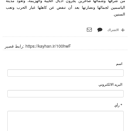
من شرقها وشمالها صاغرين يجرون أذيال الخيبة والهزيمة، وتعود مدينة
الياسمين لجمالها ونضارتها بعد أن تنفض عن كاهلها غبار الحرب وتعب
السنين.
الاشتراك
https://kayhan.ir/100hwF
رابط قصير:
اسم
البريد الالكتروني
* رأي