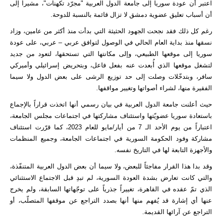
اعتبر أن عودة سوريا إلى جامعة الدول العربية "مجرّد تكهنات"، مشيراً إلى
أن أسباب تعليق عضوية دمشق لا تزال قائمة بالنسبة للدوحة.
رغم كل ذلك فقد نجحت الجهود الحثيثة التي بدأت منذ أكثر من عامين، وزاد
نسقها منذ بداية العام الحالي في الوصول لتوافق عربي – عربي، على عودة
سوريا إلى موقعها الطبيعي، وإلى مكانتها التي تستحقها، لتعود من جديد
لتشغل موقعها الذي أُبعدت عنه بفعل فاعل، وبتحريض إسرائيلي وأميركي
سافر، وبتدخّلات وصلت إلى حد توزيع الرشى على بعض الدول ولا سيما
الفقيرة منها، لشراء أصواتها وتغيير مواقفها.
حيث أعلنت جامعة الدول العربية في بيان رسمي أنها اتخذت قراراً بالإجماع
باستعادة سوريا عضويّتها واستئناف مشاركتها في اجتماعات مجلس الجامعة،
اعتباراً من يوم الأحد الـ 7 من أيار/مايو للعام 2023، كما قرّرت استئناف
مشاركة وفود الحكومة السورية في اجتماعات الجامعة، وجميع المنظمات
والأجهزة التابعة لها في التاريخ نفسه.
وقد بدا هذا القرار مفاجئاً للبعض، ولا سيما أن بعض الدول العربية المتنفّذة،
والتي كانت تعارض بشدة العودة السورية، لم تبدِ قبل الاجتماع الاستثنائي
الذي تمّ عقده في القاهرة، تغييراً جذرياً على توجّهاتها السابقة، ولم يخرج
عنها أي إشارة قد يُفهم منها أنها بصدد التراجع عن موقفها المتصلّب، أو
التراجع عن آرائها القديمة.