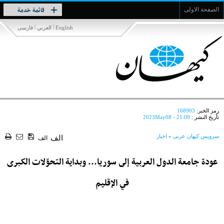
Toggle
قائمة خدمة
الصفحة الاولى
navigation
|
|
English
العربي
فارسی
رمز الخبر:
168903
تأريخ النشر :
2023May08 - 21:09
سرویس کیهان عربی
»
اخبار
الف
الف
عودة جامعة الدول العربية إلى سوريا... وبداية التحوّلات الكبرى
في الإقليم