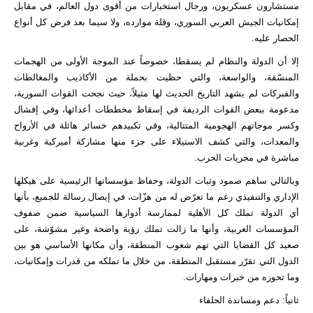
مستشارون عسكريون، ورجال استخبارات من أقوى دول العالم، في مقابل
إمكانيات الجيش العربي السوري، وقلة موارده، ولا سيما بعد فرض كل أنواع
الحصار عليه.
إلا أن الدولة والنظام لم يسقطا، خصوصاً عند الموجة الأولى من الهجمات
المنسّقة، والواسعة، والتي حظيت بحملة من الأكاذيب والمغالطات
والفبركات لم يشهد التاريخ الحديث لها مثيلاً، حيث نجحت القوات السورية،
مدعومة ببعض القوات الرديفة في إسقاط مخططات أعدائها، وفي إفشال
وكسر موجاتهم الهجومية المتتالية، وفي تكبيدهم خسائر هائلة في الأرواح
والمعدات، والتي كشف الاستيلاء على جزء منها مشاركة أميركية وغربية
مباشرة في مجريات الحرب.
وبالتالي ساهم صمود وثبات الدولة، وحفاظ مؤسساتها الرئيسية على هيكلها
الإداري والتنفيذي رغم ما تعرّض له من هزّات، في إيصال رسالة للجميع، بأنها
أي الدولة تملك كل الأهلية لممارسة أدوارها السياسية ضمن صفوف
المؤسسات العربية، وأنها ما زالت تملك رؤية واضحة وغير مشوّشة، على
صعيد كل القضايا التي تهم شعوب المنطقة، وأن مكانها الأساسي هو بين
الدول التي تقرّر مستقبل المنطقة، من خلال ما تملكه من قدرات وإمكانيات،
وما تحوزه من خبرات ومهارات.
ثانياً: دعم ومساندة الحلفاء