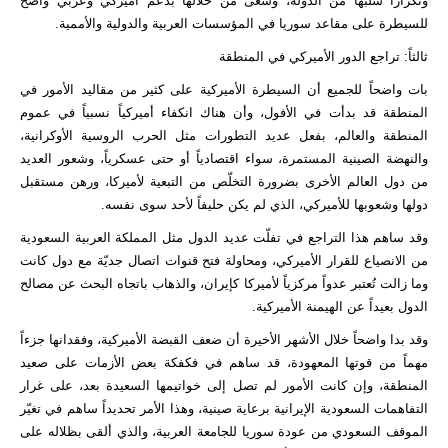
وتكراراً سلبها من الدولة، وسعى من خلالها بدعم أميركي وعربي واضح
للسيطرة على مقاعد سوريا في المؤسسات العربية والدولية والأممية.
ثالثاً: تراجع الدور الأميركي في المنطقة
بات واضحاً للجميع أن السيطرة الأميركية على كثير من مقاليد الأمور في
المنطقة قد بدأت في الأفول، وأن هناك انكفاء أميركياً نسبياً في عموم
المنطقة والعالم، بفعل عديد التطورات مثل الحرب الروسية الأوكرانية،
والنهضة الصينية المستمرة، سواء اقتصادياً أو حتى عسكرياً، وشعور العديد
من دول العالم الأخرى بضرورة التخلّص من التبعية لأميركا، ورهن مستقبل
دولها وشعوبها للأميركي، الذي لم يكن حليفاً لأحد سوى نفسه.
وقد ساهم هذا التراجع في تفلّت عديد الدول مثل المملكة العربية السعودية
من الانصياع للقرار الأميركي، ومحاولة فتح قنوات اتصال جديّة مع دول كانت
وما زالت تُعتبر عدواً مركزياً لأميركا كإيران، والذهاب باتجاه البحث عن مصالح
الدول بعيداً عن الهيمنة الأميركية.
وقد بدا واضحاً خلال الأشهر الأخيرة أن ضعف القبضة الأميركية، وفقدانها جزءاً
مهماً من قوتها المعهودة، قد ساهم في فكفكة بعض الأزمات على صعيد
المنطقة، وإن كانت الأمور لم تصل إلى خواتيمها السعيدة بعد، على غرار
التفاهمات السعودية الإيرانية برعاية صينية، وهذا الأمر تحديداً ساهم في تغيّر
الموقف السعودي من عودة سوريا للجامعة العربية، والذي ألقى بظلاله على