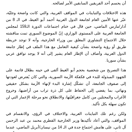
أن يحسم أحد الفريقين السابقين الأمر لصالحه.
هذه الاختلافات والتباينات في المواقف العربية، والتي كانت واضحة وجليّة،
عبّر عنها الأمين العام لجامعة الدول العربية أحمد أبو الغيط، في الـ 8 من
آذار/مارس الماضي، حين قال في ختام اجتماعات الدورة الـ159 لمجلس
الجامعة العربية على المستوى الوزاري، إنّ الموضوع السوري تمت مناقشته
خلال الاجتماع التشاوري المغلق بين وزراء الخارجية، وأنه لا توجد خريطة
طريق أو رؤية واضحة بشأن كيفية التعامل مع هذا الملف في إطار جامعة
الدول العربية، وأضاف أن الإطار العام يشير إلى أنه لا يوجد توافق عربي
بشأن سوريا.
هذا التصريح من شخصية بحجم أبو الغيط ألقى في حينه بظلال قاتمة على
الجهود المبذولة للبدء في فكفكة الأزمة السورية، والتي كان يُفترض لعودتها
إلى صفوف الجامعة، أن تشكّل إشارة البدء لإنهاء الأزمة بشكل حقيقي
ونهائي، بما يفضي إلى الحفاظ على كل ذرة تراب من أراضيها، وخروج
الأغراب والمحتلين من كامل جغرافيّتها، والانطلاق نحو مرحلة الإعمار التي لن
تكون سهلة بكل تأكيد.
ولكن رغم تلك التباينات العربية، والاختلاف في الرؤى، والانقسام في
المواقف، والتي أعاد تأكيدها وزير الخارجية القطري محمد بن عبد الرحمن
آل ثاني، على هامش اجتماع جدة في الـ 14 من نيسان/أبريل الماضي، عندما