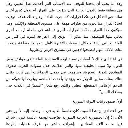
وهذا ما يجب أن يدفعنا للتوقف عند الأسباب التي أحدثت هذا التغيير، وهل
هي متعلّقة فقط بالدول العربية التي صوّتت على القرار، أم بدول كبرى أخرى
تملك حق التدخّل في هكذا قرارات كما جرت العادة! وهل هناك علاقة لتوقيت
اتخاذ القرار، بما يجري من تغيّرات مهمة على مستوى المنطقة والإقليم! وهل
سيكون هذا القرار مقدّمة لقرارات أخرى تساهم في حلحلة أزمات أخرى
تعاني منها المنطقة، بما يمكن أن يؤدي إلى انفراجة كبيرة في كثير من
الملفات التي أرهقت خلال السنوات الأخيرة كاهل شعوب المنطقة، ودفعت
مئات الآلاف منهم ليصبحوا لاجئين في مشارق الأرض ومغاربها.
في اعتقادي هناك 3 أسباب رئيسية لهذه الاستدارة الملفتة في مواقف بعض
الدول، ولا سيما الخليجية منها، والتي تقدّمت خلال سنوات الحرب صفوف
المعادين للدولة السورية، وساهمت في تمويل الجماعات التي كانت تقاتل
هناك بمئات ملايين الدولارات، وزوّدتها بأحدث الأسلحة، ووفّرت لها شبكة من
الدعم الإعلامي المنقطع النظير، والذي رفع شعار "استمرّ في الكذب حتى
يصدّقك الناس".
أولاً: صمود وثبات الدولة السورية
في اعتقادي أن هذا السبب كان حاسماً للغاية في ما وصلت إليه الأمور حتى
الآن، إذ إنّ الجمهورية العربية السورية تعرّضت لهجمة عالمية كبرى، شارك
فيها مئات آلاف المقاتلين، بإشراف مباشر من غرف عمليات يقودها