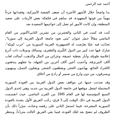
أحمد عبد الرحمن
بدا واضحاً خلال الأشهر الأخيرة أن ضعف القبضة الأميركية، وفقدانها جزءاً
مهماً من قوتها المعهودة، قد ساهم في فكفكة بعض الأزمات على صعيد
المنطقة، وإن كانت الأمور لم تصل إلى خواتيمها السعيدة بعد.
كنت قد كتبت في الثاني والعشرين من تشرين الثاني/أكتوبر من العام
الماضي مقالاً حمل عنوان "متى تعود جامعة الدول العربية إلى سوريا"،
تحدّثت فيه عمّا تعرّضت له الجمهورية العربية السورية من "حرب كونيّة"،
شارك فيها عدد كبير من الدول الكُبرى والصُغرى، وممالك ودويلات ذات أذرع
إعلامية طويلة، وآبار نفطية عميقة، وخزائن من المال والذهب، أسالت لعاب
آلاف المرتزقة، وأعمت أعين آلاف آخرين من الجهلة، ما جعلهم يندفعون
كالجراد الجائع، يهدّمون الحجر، ويقطعون الشجر، ويقتلون النسل، وينهبون
ويسرقون، من دون وازع من ضمير أو رادع من أخلاق.
وقد تحدثت حينها عن مواقف بعض الدول العربية من العودة السورية
المحتملة لشغل موقعها في جامعة الدول العربية من جديد، وهي إحدى الدول
السبع المؤسسة لها في العام 1945 من القرن الماضي. حيث انقسمت
الدول العربية في ذلك الوقت إلى 3 فرق، رحّب الفريق الأول بشدة بالعودة
السورية المقترحة، فيما استمرّ الثاني على رفضه وعناده، مبرّراً ذلك بأن
الظروف لم تنضج بعد لتلك العودة، فيما بقي الفريق الثالث متردّداً، وينتظر