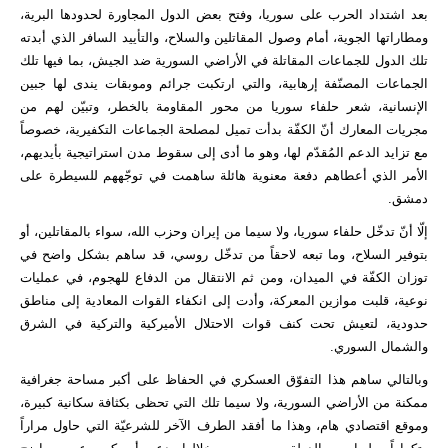
بعد اشتداد الحرب على سوريا، وفتح بعض الدول المجاورة لحدودها البرية،
ومطاراتها الجوية، أمام وصول المقاتلين والسلاح، والتأييد السافر الذي أبدته
تلك الدول للجماعات المقاتلة في الأراضي السورية ضد الجيش، بما فيها تلك
الجماعات المصنّفة إرهابية، والتي ارتكبت جرائم وموبقات يندى لها جبين
الإنسانية، شعر حلفاء سوريا من محور المقاومة بالخطر، وتبيّن لهم من
مجريات المعارك أنّ الكفّة بدأت تميل لمصلحة الجماعات التكفيرية، خصوصاً
مع تزايد الدعم المُقدّم لها، وهو ما أدى إلى سقوط مدن استراتيجية بأيديهم،
الأمر الذي أعطاهم دفعة معنوية هائلة ساهمت في توجّههم للسيطرة على
دمشق.
إلّا أنّ تدخّل حلفاء سوريا، ولا سيما من إيران وحزب الله، سواء بالمقاتلين، أو
بتوفير السلاح، وما تبعه لاحقاً من تدخّل روسي، قد ساهم بشكل واضح في
توزان الكفّة في الميدان، ومن ثم الانتقال من الدفاع للهجوم، في عمليات
نوعية، قلبت موازين المعركة، وأدت إلى انكفاء القوات المعادية إلى مناطق
حدودية، لتعيش تحت كنف قوات الاحتلال الأميركية والتركية في الشرق
والشمال السوري.
وبالتالي ساهم هذا التفوّق العسكري في الحفاظ على أكبر مساحة جغرافية
ممكنة من الأراضي السورية، ولا سيما تلك التي تحظى بكثافة سكانية كبيرة،
وموقع اقتصادي هام، وهذا ما أفقد الطرف الآخر للشرعيّة التي حاول مراراً