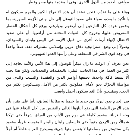
مواقف العديد من الدول الأخرى، وفي المقدمة منها مصر وقطر.
وبناء على ما تقدّم، فنحن نعتقد أن هذه الانفراج الكبير والمهم سيكون له
بالتأكيد ما بعده، سواء على صعيد التوصّل إلى حل نهائي للأزمة السورية، بما
يضمن عودة كل النازحين إلى أرضهم وديارهم، ورفع كل أشكال الحصار
المفروض عليها، وخروج كل القوات المحتلة من أراضيها، أو على صعيد
الانتقال لإنهاء أزمات أخرى من قبيل الأزمة في اليمن ولبنان والسودان،
وصولاً إلى وضع استراتيجية دفاع عربي وإسلامي مشترك، تقف صفاً واحداً
في وجه قوى الشر في المنطقة وعلى رأسها العدو الصهيوني.
نحن نعرف أن الوقت ما زال مبكراً للوصول إلى هذا الأمر، والأمة بحاجة إلى
كثير من العمل في هذا الجانب المليء بالتعقيدات والتحديات، ولكن هذا يجب
ألّا يمنعنا كأمّة واحدة، تجمعها أواصر الدين والعقيدة والنسب والدم، من
مواصلة التحرّك نحو الأمام، مملوئين بكثير من الأمل، ومسكونين بكثير من
الحب، ومقتنعين بأنّ الغد سيكون أجمل وأفضل.
في الختام نعود لنردّد من جديد ما ختمنا به مقالنا السابق، بأننا على يقين بأن
هذه الأرض الطيبة التي دفع أبناؤها الغالي والنفيس من أجل الدفاع عنها في
وجه الغرباء، ستعود كاملة في يوم من الأيام، من العراق شرقاً حتى تركيا
شمالاً، ومن الأردن جنوباً حتى فلسطين ولبنان والبحر المتوسط غرباً، ستعود
بكل سنتيمتر من مساحتها لا ينقص منها شيء، وسيخرج الغزاة عاجلاً أم آجلاً