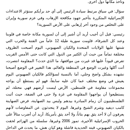
وتأخذ مكانها دول أخرى.
سؤال: في سياق مرتبط سيادة الرئيس إلى أي حد برأيكم ستؤثر الاعتداءات
الإسرائيلية المتكررة بتأخير جهود مكافحة الإرهاب، وفي عزم سورية وإيران
على التخلص من وجود آخر إرهابي على الأرض السورية؟
رئيسي: قبل أن أجيب أريد أن أشير إلى أن لسورية مكانة خاصة في قلوبنا
وعند كل الشرفاء، قاومت سورية طيلة 12 عاماً من الفتنة والحرب التي
شنتها عليها الولايات المتحدة والكيان الصهيوني، اليوم أصبحت الظروف
مختلفة تماماً من حيث أن الكثير من الدول التي كانت حتى الأمس القريب
تفرض قيوداً عليها قد غيرت من مواقفها، ما الذي حدث؟ المقاومة انتصرت،
أتت أكلها وغيرت الوضع في المنطقة والعالم، هذا التغيير في الوضع أصبحنا
نشهده بشكل واضح وجلي، أما بالنسبة لسؤالكم فالكيان الصهيوني اليوم
يعيش في وضع مختلف عما كان عليه سابقاً، فهو لم يستطع أن يواجه
مجموعات مقاومة في فلسطين، الأرض ليست أرضهم فهي محتلة، لم
يستطيعوا أن يواجهوا المقاومة في غزة ولا حتى في الضفة، حيث أثبت
الفلسطينيون أن زمام المبادرة بيدهم وليس بيد الصهاينة، فرض الصهاينة
كامب ديفيد وشرم الشيخ وغيرها، اليوم لا يتحدثون عن المفاوضات لأنهم
يعرفون أن لا أحد يثق بهم بتاتاً، ولا أحد يثق بأمريكا، أريد أن أضرب مثالاً على
الحروب الإسرائيلية الأخيرة، تموز 2006 وغيرها، سلسلة من الهزائم لحقت
بالكيان الصهيوني، قبته الحديدية فاشلة وهو كيان هش، ما يحدث في الداخل