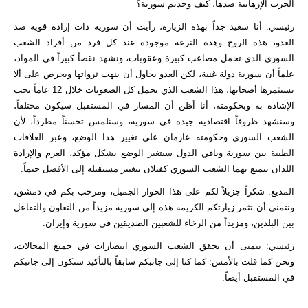
الحرب الإرهابية ضدها، كيف وجدتم سورية؟
رئيسي: أنا سعيد جداً بهذه الزيارة، رأيت أن سورية ذات إرادة قوية ضد
العدو، هذه الروح وهذه النزعة موجودة عند كل فرد من أفراد الشعب
السوري الذي تحمل مصاعب كبيرة وعقوبات، ونشهد نقصاً كبيراً في المواد،
علماً أن سورية دولة غنية، لكن العدو يحاول أن ينهب ثرواتها ويحرص على ألا
يستثمرها أصحابها، هذا الشعب الذي تحمل كل الصعوبات خلال 12 عاماً تجب
الإشادة به وبحكومته، أنا أظن أن المسار في المستقبل سيكون مختلفاً،
وسنشهد ظروفاً اقتصادية جيدة في سورية، وسنلمس تحسناً مطرداً، لأن
الشعب السوري وحكومته عازمان على تغيير هذا الوضع، وعبر العلاقات
الطيبة بين سورية وباقي الدول سيتغير الوضع بشكل مؤكد، العزم والإرادة
اللذان يتمتع بهما الشعب السوري كفيلان بتغيير مستقبله إلى الأفضل حتماً.
المذيع: شكراً جزيلاً لكم على هذا الحوار الجميل، ومرحب بكم في دمشق،
ونتمنى أن تثمر زيارتكم الكريمة هذه إلى سورية مزيداً من التعاون والتفاعل
بين البلدين، ومزيداً من الرخاء للشعبين الصديقين في سورية وإيران.
رئيسي: نتمنى أن يحقق الشعب السوري انتصارات في جميع المجالات،
ونحن كما قلت بالأمس: كما كنا إلى جانبكم سابقاً بالتأكيد سنكون إلى جانبكم
في المستقبل أيضاً.