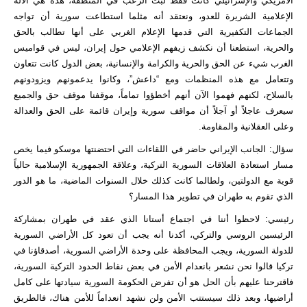
الأمريكي والإسرائيلي كانت فقط لبث الرعب في المنطقة، هذه هي الآلة
الإعلامية الشريرة للعدو، ونعتقد أنه مثلما استطاعت سورية أن تواجه
الجماعات التكفيرية التي قدمها الإعلام الغربي على أنها تطالب بالحق
والحرية، استطعنا أن نكشف زيفهم الإعلامي حول إيران، ليس في قواميس
الغرب شيء عن الحق والحرية والكرامة والإنسانية، بعض الدول كانت تتعاون
وتتعامل مع هذه المنظمات ومع “داعش”، وكانوا يدعمونهم ويزودونهم
بالسلاح، لكنهم فهموا الآن أنهم أخطؤوا تماماً، موقفنا موقف حق والجميع
سيعرف عاجلاً أو آجلاً أن مواقف سورية وإيران قائمة على الحق والعدالة
وعلى العقلانية والمقاومة.
سؤال: الجانب الإيراني حاضر في اللقاءات التي احتضنتها موسكو فيما يخص
مسار استعادة العلاقات السورية التركية، وعلاقة الجمهورية الإسلامية حالياً
قوية مع الدولتين، ولطالما كانت كذلك خلال السنوات الماضية، ما هو الدور
الذي تقوم به طهران في تطوير هذا المسار؟
رئيسي: لاحظوا أننا في اجتماع أستانا الذي عقد في طهران بمشاركة
الرئيسين الروسي والتركي، أكدنا أنه يجب أن تعود كل الأراضي السورية
للدولة السورية، ويجب المحافظة على وحدة الأراضي السورية، أصدقاؤنا في
تركيا قالوا نحن نشعر بانعدام الأمن في بعض نقاط الحدود التركية السورية،
فاقترحنا عليهم بأن الحل هو أن تفرض الحكومة السورية سيادتها على كامل
أراضيها، وبعد ذلك سيستتب الأمن ولن نشهد انعداماً للأمن هناك، فالطريق