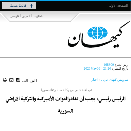
Toggle
قائمة خدمة
الصفحة الاولى
navigation
|
|
English
العربي
فارسی
رمز الخبر:
168809
تأريخ النشر :
2023May06 - 21:20
سرویس کیهان عربی
»
اخبار
الف
الف
في لقاء خاص مع وكالة سانا وقناة سوريا..
الرئيس رئيسي: يجب أن تغادرالقوات الأميركية والتركية الاراضي
السورية