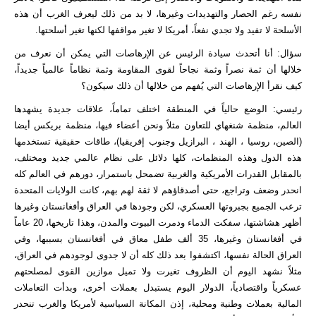
نفسه رغم الحصار والتهديدات وغيرها، لا بد من ذلك ليعرف الغرب أن هذه
الأسلحة لا تفيد ولا تجدي نفعاً، أمريكا لا تغير مواقفها لكنها تغير أسلحتها.
سؤال: أنا أتحدث سيادة الرئيس عن الإرهاصات التي يمكن أن نعرف من
خلالها أن ثمة نصراً وثمة نجاحاً لقوى المقاومة وثمة نظاماً عالمياً جديداً،
كيف نقرأ الإرهاصات التي يُفهم من خلالها أن ذلك سيكون؟
رئيسي: الوضع حالياً في المنطقة اختلف تماماً، علاقات جديدة يشهدها
العالم، منظمة شنغهاي للتعاون مثلاً ونحن أعضاء فيها، منظمة بريكس أيضا
(الصين، روسيا ، الهند ، البرازيل وجنوب إفريقيا)، طاقات حقيقية تستخدمها
هذه الدول وهذه المنظمات، كلها دلائل على نظام عالمي جديد ومختلف،
بالمقابل القدرات الأمريكية والغربية تضمحل باستمرار، دورهم في العالم كله
انحدر وضعف وتراجع، حتى أصدقاؤهم لا ثقة لهم بهم، كانت الولايات المتحدة
ترعب الجميع بجبروتها العسكري، لكن وجودها في العراق وأفغانستان وغيرها
أظهر هشاشتها، سفكت الدماء ودمرت البيوت والمدن، وهذا تاريخها، 20 عاماً
في أفغانستان وغيرها، 35 ألف طفل معاق في أفغانستان بسببها، وفي
العراق الحالة نفسها، اكتشفوا بعد ذلك كله أن لا جدوى لوجودهم في العراق،
مثلاً نشهد اليوم أن الظروف تغيرت ولا تميل موازين القوى لمصلحتهم
عسكرياً واقتصادياً، الدولار اليوم يستبدل بعملات أخرى، وبدأت التعاملات
المالية بعملات وطنية ومحلية، إذن المكانة السياسية لأمريكا والغرب تنحدر