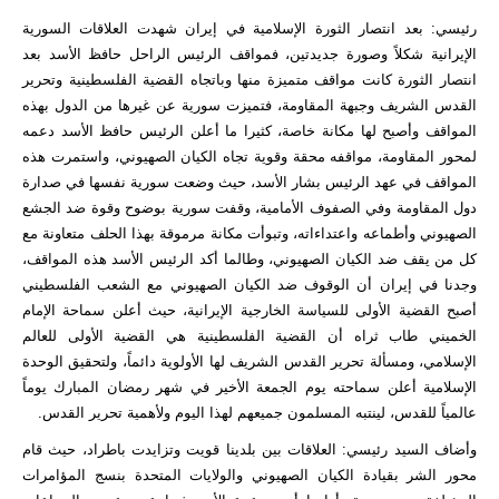
رئيسي: بعد انتصار الثورة الإسلامية في إيران شهدت العلاقات السورية
الإيرانية شكلاً وصورة جديدتين، فمواقف الرئيس الراحل حافظ الأسد بعد
انتصار الثورة كانت مواقف متميزة منها وباتجاه القضية الفلسطينية وتحرير
القدس الشريف وجبهة المقاومة، فتميزت سورية عن غيرها من الدول بهذه
المواقف وأصبح لها مكانة خاصة، كثيرا ما أعلن الرئيس حافظ الأسد دعمه
لمحور المقاومة، مواقفه محقة وقوية تجاه الكيان الصهيوني، واستمرت هذه
المواقف في عهد الرئيس بشار الأسد، حيث وضعت سورية نفسها في صدارة
دول المقاومة وفي الصفوف الأمامية، وقفت سورية بوضوح وقوة ضد الجشع
الصهيوني وأطماعه واعتداءاته، وتبوأت مكانة مرموقة بهذا الحلف متعاونة مع
كل من يقف ضد الكيان الصهيوني، وطالما أكد الرئيس الأسد هذه المواقف،
وجدنا في إيران أن الوقوف ضد الكيان الصهيوني مع الشعب الفلسطيني
أصبح القضية الأولى للسياسة الخارجية الإيرانية، حيث أعلن سماحة الإمام
الخميني طاب ثراه أن القضية الفلسطينية هي القضية الأولى للعالم
الإسلامي، ومسألة تحرير القدس الشريف لها الأولوية دائماً، ولتحقيق الوحدة
الإسلامية أعلن سماحته يوم الجمعة الأخير في شهر رمضان المبارك يوماً
عالمياً للقدس، لينتبه المسلمون جميعهم لهذا اليوم ولأهمية تحرير القدس.
وأضاف السيد رئيسي: العلاقات بين بلدينا قويت وتزايدت باطراد، حيث قام
محور الشر بقيادة الكيان الصهيوني والولايات المتحدة بنسج المؤامرات