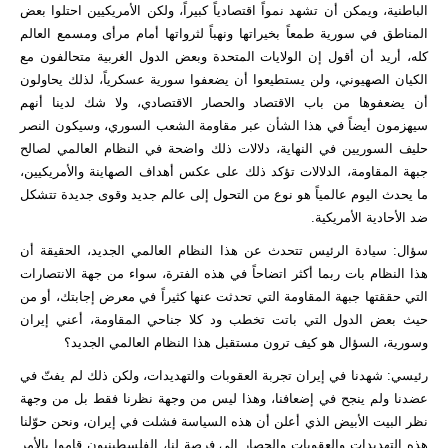
الباطنية، ويمكن أن تشهد نمواً اقتصادياً كبيراً، ولكن الأمريكيين احتلوا بعض
المناطق في سورية طمعاً بخيراتها ونهباً لثرواتها أمام مرأى ومسمع العالم
كله، أريد أن أقول إن الولايات المتحدة وبعض الدول الغربية متحالفون مع
الكيان الصهيوني، ولن يستطيعوا أن يضعفوا سورية عسكرياً، لذلك يحاولون
أن يضعفوها من باب الاقتصاد والحصار الاقتصادي، ولا شك لدينا أنهم
سيهزمون أيضاً في هذا الشأن عبر مقاومة الشعب السوري، وسيكون النصر
حليف السوريين في النهاية، دلالات ذلك واضحة في النظام العالمي لصالح
جبهة المقاومة، الدلالات تؤكد ذلك على عكس أهداف الصهاينة والأمريكيين،
ما يحدث اليوم عالمياً هو نوع من التحول إلى عالم جديد وقوى جديدة تتشكل
ضد الأحادية الأمريكية.
سؤال: سيادة الرئيس تتحدث عن هذا النظام العالمي الجديد، الحقيقة أن
هذا النظام بات ربما أكثر اتضاحاً في هذه الفترة، سواء من جهة الانتصارات
التي حققتها جبهة المقاومة التي تحدثت عنها كثيراً في معرض إجابتك، أو من
حيث بعض الدول التي باتت تخطب ود كلا جناحي المقاومة، أعني إيران
وسورية، السؤال هو كيف ترون مستقبل هذا النظام العالمي الجديد؟
رئيسي: شهدنا في إيران تجربة العقوبات والتهديدات، ولكن ذلك لم يفتّ في
عضدنا ولم ينجح في إضعافنا، وهذا ليس من وجهة نظرنا فقط بل من وجهة
نظر البيت الأبيض الذي أعلن أن هذه السياسة فشلت في إيران، ونحن حوّلنا
هذه التهديدات والعقوبات والحصار إلى فرصة لنا، الفلسطينيون قاموا بالأمر