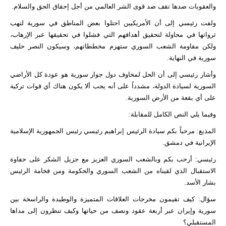
والعقوبات ضدها تقف ضد قوى الشر العالمي من أجل إحقاق الحق والسلام.
ولفت رئيسي إلى أن الأمريكيين احتلوا بعض المناطق في سورية لنهب
ثرواتها في محاولة لتحقيق أهدافهم التي فشلوا في تحقيقها عبر الإرهاب،
ولكن مقاومة الشعب السوري ستهزم مخططاتهم، وسيكون النصر حليف
سورية في النهاية.
وأشار رئيسي إلى أن الحل لمخاوف دول جوار سورية هو عودة كل الأراضي
السورية لسيادة الدولة، مشدداً على أنه يجب ألا يكون هناك أي قوات تركية
على أي بقعة من الأرض السورية.
وفيما يلي النص الكامل للمقابلة:
المذيع: مرحباً بكم سيادة الرئيس إبراهيم رئيسي رئيس الجمهورية الإسلامية
الإيرانية في دمشق.
رئيسي: أرحب بكم وبالشعب السوري العزيز مع جزيل الشكر على حفاوة
الاستقبال الذي لقيناه من الشعب السوري والحكومة ومن فخامة الرئيس
بشار الأسد.
سؤال: كيف تقيمون مخرجات العلاقات المتميزة والوطيدة والراسخة بين
سورية وإيران عبر أربعة عقود ونصف من حياتها وكيف تنظرون إلى مداها
المستقبلي؟