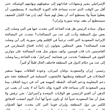
الإسرائيلي يشير وبشهادات قياداتهم إلى سقوطهم ونهايتهم الوشيكة، حتى
أقل من الوقت الذي حدده سماحة قائد الثورة الإسلامية، لا يستطيعون أن
يفعلوا شيئاً ولا يستطيع أحد أن يفعل لهم شيئاً، كيف إذن هذا الكيان الضعيف
سيستطيع أن يقف بوجه سورية وإيران؟.
سؤال: سيادة الرئيس هل هذه القناعة التي تتحدث عنها هي التي وصلت إلى
بعض دول المنطقة وأدت إلى عدد من المصالحات؟ تتحدث عن المصالحة
الإيرانية السعودية التي لاقت ترحيباً في الإقليم وفي سورية، إلى أين وصلت
هذه المصالحة؟ بعض المحللين يقولون إن إعادة افتتاح السفارتين في
العاصمتين بات قاب قوسين، وكيف ستؤثر مثل هذه المصالحة على موازين
القوى في المنطقة؟ تحدثت عن هشاشة “إسرائيل”، هذه القناعة ربما وصلت
إلى عدد من حكام الدول في المنطقة فاختلف الحال قليلاً أو كثيراً.
رئيسي: إيران والسعودية دولتان كبيرتان، وعودة العلاقات بينهما ستغير
المعادلات في المنطقة وتنظمها، فالشعوب المسلمة في المنطقة تتجه نحو
دعم المقاومة ودعم العدالة، النقطة المهمة هي أنه في ذروة الخلاف بيننا
وبين السعودية كان سماحة قائد الثورة يؤكد دائماً أنه لا يجب أن يغيب عن
الذهن أن العدو الرئيسي هو الولايات المتحدة و”إسرائيل”، نحن نرفض ولا
نقبل أن تعدّ السعودية عدواً لنا، أو نكون عدواً لها أبداً، اليوم اتضحت الحقائق
للكثير من دول المنطقة، وإيران فوبيا التي كان يتحدث عنها العدوّان