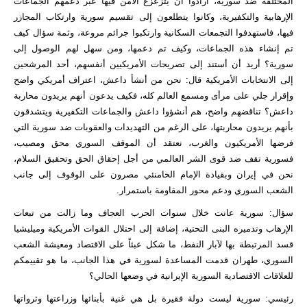
المختلفة ضد سورية، أرادوا أن يتزعزع الأمن فيها عبر دعمهم الجماعات
الإرهابية والتكفيرية، وكانوا يتطلعون إلى تقسيم سورية وارتكاب المجازر
فيها، فاستهدفوا التجمعات السكانية وارتكبوا جرائم مروعة، وثمة سؤال كيف
تم إنشاء هذه الجماعات، وكيف تم دعمها، ومن سهل لهم الوصول إلى
سورية؟ أريد أن أستند إلى تصريحات الأمريكيين أنفسهم، أحد المرشحين
إلى الانتخابات الأمريكية قال: نحن من أنشأ داعش، اعتراف أمريكي واضح
وإقرار جلي على مرأى ومسمع العالم كله، فكيف يدعون أنهم يريدون محاربة
داعش؟ تناقضهم واضح، هم أنشؤوا داعش والجماعات التكفيرية ويتشدقون
بأنهم يريدون محاربتها، على الرغم من التهديدات والعقوبات ضد سورية التي
فرضها الأمريكيون والغرب، نعتقد أن الموقف السوري محق ومصيب،
فسورية تقف ضد قوى الشر العالمي من أجل إحقاق الحق وتحقيق السلام،
نحن في إيران وبقيادة الإمام الخامنئي مصرون على الوقوف إلى جانب
الشعب السوري ودعم محور المقاومة باستمرار.
سؤال: سورية عانت خلال سنوات الحرب العجاف وما زالت من تبعات
الإرهاب وتدميره البنى التحتية، إضافة إلى احتلال القوات الأمريكية وميليشيا
قسد المرتبطة بها لآبار النفط، ما شكل عبئاً على الاقتصاد ومعيشة الشعب
السوري، طهران قدمت المساعدة لسورية في هذا الجانب، ما هو تقييمكم
للعلاقات الاقتصادية السورية الإيرانية في وضعها الحالي؟
رئيسي: سورية ليست دولة فقيرة بل هي غنية بأبنائها وزراعتها وثرواتها