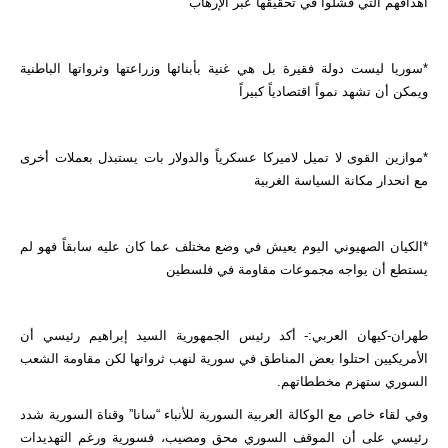
أهدافهم التي فشلوا في تحقيقها عبر الإرهاب
*سوريا ليست دولة فقيرة بل هي غنية بأبنائها وزراعتها وثرواتها الباطنية
ويمكن أن تشهد نمواً اقتصادياً كبيراً
*موازين القوى لا تميل لاميركا عسكرياً والدولار بات يستبدل بعملات أخرى
مع انحدار مكانة السياسة الغربية
*الكيان الصهيوني اليوم يعيش في وضع مختلف عما كان عليه سابقاً فهو لم
يستطع أن يواجه مجموعات مقاومة في فلسطين
طهران-كيهان العربي:- أكد رئيس الجمهورية السيد إبراهيم رئيسي أن
الأمريكيين احتلوا بعض المناطق في سورية لنهب ثرواتها لكن مقاومة الشعب
السوري ستهزم مخططاتهم.
وفي لقاء خاص مع الوكالة العربية السورية للأنباء “سانا” وقناة السورية شدد
رئيسي على أن الموقف السوري محق ومصيب، فسورية ورغم التهديدات