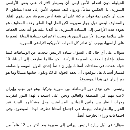
للحيلولة دون انعدام الأمن ليس أن يسيطر الأتراك على بعض الأراضي
السورية، بل العكس تماماً، وترون كيف سيعود الأمن إلى هذه المناطق، لا
يجب أن يكون ثمة قوات تركية على أي بقعة أرض سورية، نعم نتفهم القلق
والمخاوف لبعض دول جوار سورية، لكن الحل لهذا القلق وهذه المخاوف هو
بعودة هذه الأراضي إلى السيادة السورية، ما أكدنا عليه هو أنه يجب الحفاظ
على سلامة ووحدة الأراضي السورية، ويجب الاعتراف بسيادة الدولة السورية
على أراضيها، ويجب أن تغادر كل القوات الأمريكية الأراضي السورية.
سؤال: على أي حال كان السؤال سيادة الرئيس يتحدث عن الوساطات فيما
يتعلق بإعادة العلاقات السورية التركية، لكن طالما تطرقت إلى أستانا، 19
جولة عقدت في محادثات أستانا، وإيران دائماً إحدى الدول المهمة والضامنة
لمسار أستانا، هل تتوقعون أن تعقد الجولة الـ 20 ويكون ختامها مسكاً وما هو
دور إيران في هذا الموضوع؟
رئيسي: نحن نؤدي دور الوساطة بين سورية وتركيا، وهو دور مهم، وإيران
لاعب مهم في المنطقة والعالم، ونحن على استعداد لهذا الدور لتقريب
وجهات النظر بين هاتين الدولتين المسلمتين، وحل مشاكلهما البينية عبر
الحوار والمفاوضات بينهما، في اجتماع أستانا تطرقنا لهذا الموضوع، وفي
اجتماعات وزراء الخارجية أيضاً.
سؤال: في أول زيارة لرئيس إيراني إلى سورية بعد أكثر من 12 عاماً من