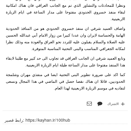
ونظرا للمحادثات والتشاور الذي تم مع الجانب العراقي فان هناك امكانية
لبقاء منفذ خسروي الحدودي مفتوحا على مدار الساعة في ايام الزيارة
الاربعينية.
واضاف العميد شرفي ان منفذ خسروي الحدودي هو من المنافذ الحدودية
الهامة والحساسة لايران وان عددا كبيرا من زوار الامام أبي عبدالله الحسين
عليه الصلاة والسلام يقبلون عليه للتردد نحو العراق والعودة منه وذلك نظرا
لمكانه الجغرافي المناسب والبنى التحتية المناسبة المتوفرة.
وتابع العميد شرفي ان الجانب العراقي قد تجاوب الى حد كبير مع طلبنا لابقاء
هذا المنفذ مفتوحا على مدار الساعة طيلة ايام الزيارة الاربعينية.
كما اكد على ضرورة تطوير البنى التحتية ايضا في منفذي مهران وشلمجة
الحدوديين، قائلا ان هناك نقصا حصل في الماضي في هذا المجال ونسعى
لتفاديه في موسم الزيارة الاربعينية لهذا العام.
الاشتراك
https://kayhan.ir/100hub
رابط قصير: