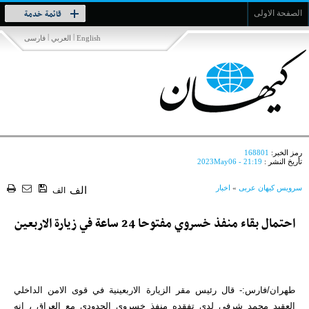
Toggle
قائمة خدمة
الصفحة الاولى
navigation
|
|
English
العربي
فارسی
رمز الخبر:
168801
تأريخ النشر :
2023May06 - 21:19
سرویس کیهان عربی
»
اخبار
الف
الف
احتمال بقاء منفذ خسروي مفتوحا 24 ساعة في زيارة الاربعين
طهران/فارس:- قال رئيس مقر الزيارة الاربعينية في قوى الامن الداخلي
العقيد محمد شرفي لدى تفقده منفذ خسروي الحدودي مع العراق ، انه