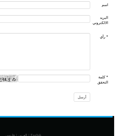
اسم
البريد
الالكتروني
* رأي
* كلمة
التحقق
English
|
العربي
|
فارسی