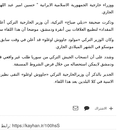
الجاري.
وذكرت صحيفة «دیلي صباح» الترکیة، أن وزير الخارجية التركي أع
المقداد» لتطبيع العلاقات بين أنقرة ودمشق، موضحا أن هذا اللقاء 
وكان الوزير التركي «مولود جاووش‌ اوغلو» قد أعلن في وقت سابق اح
موسكو في الشهر الميلادي الجاري.
وشدد على أن انسحاب الجيش التركي من سوريا طلب غير واقعي قبل ا
ودمشق لايمكن استحصاله من خلال فرض الشروط المسبقة.
الامنية في كلا البلدين بعد هذا اللقاء.
الاشتراك
https://kayhan.ir/100hsS
رابط قصير: