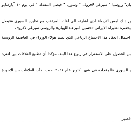
ووزراء خارجية الجمهورية الاسلامية الايرانية " حسين امير عبد اللهيان" وروسيا " سيرغي لافروف " وسوريا " فيصل المقداد " في يوم ۱۰ آيار/مایو
لن ذلك امس الاربعاء لدى اشارته الى لقائه المرتقب مع نظيره السوري «فیصل
سيحضره نظيراه الايراني «حسین امیرعبداللهیان» والروسي سيرغي لافروف.
تمال انعقاد هذا الاجتماع الرباعي الذي يضم هؤلاء الوزراء في العاصمة الروسية
لحصول على الاستقرار في ربوع هذا البلد، مؤكدا أن تطبيع العلاقات بين انقرة
الجدير بالذكر أن وزيرالخارجية التركي «جاووش اوغلو» التقى نظيره السوري «المقداد» في شهر اكتوبر عام ۲۰۲۱، حيث بدأت العلاقات بين الاجهزة