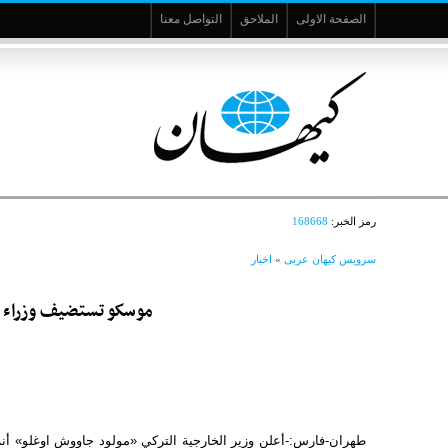
الصفحة الاولى
الملاحق
التواصل معنا
رمز الخبر:
168668
سرویس کیهان عربی
»
اخبار
موسكو تستضيف وزراء خا
طهران-فارس:-أعلن وزير الخارجية التركي «مولود جاووش‌ اوغلو» أن