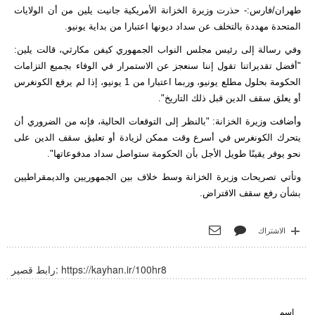
طهران/فارس:- حذرت وزيرة الخزانة الأمريكية جانيت يلين من أن الولايات
المتحدة مهددة بالتخلف عن سداد ديونها اعتبارا من بداية يونيو.
وفي رسالة إلى رئيس مجلس النواب الجمهوري كيفن مكارثي، قالت يلين:
"أفضل تقديراتنا تقول إننا سنعجز عن الاستمرار في الوفاء بجميع التزامات
الحكومة بحلول مطلع يونيو، وربما اعتبارا من 1 يونيو، إذا لم يرفع الكونغرس
أو يعلق سقف الدين قبل ذلك التاريخ".
وأضافت وزيرة الخزانة: "بالنظر إلى التوقعات الحالية، فإنه من الضروري أن
يتحرك الكونغرس في أسرع وقت ممكن لزيادة أو تعليق سقف الدين على
نحو يوفر يقينًا طويل الأجل بأن الحكومة ستواصل سداد مدفوعاتها".
وتأتي تصريحات وزيرة الخزانة وسط خلاف بين الجمهوريين والديمقراطيين
بشأن رفع سقف الاقتراض.
الاشتراك
https://kayhan.ir/100hr8
رابط قصير:
اسم