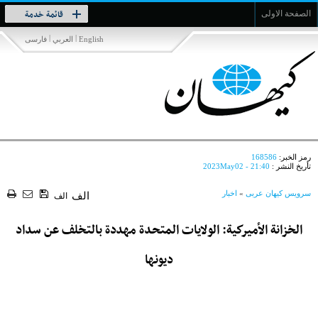
Toggle
قائمة خدمة
الصفحة الاولى
navigation
|
|
English
العربي
فارسی
رمز الخبر:
168586
تأريخ النشر :
2023May02 - 21:40
سرویس کیهان عربی
»
اخبار
الف
الف
الخزانة الأميركية: الولايات المتحدة مهددة بالتخلف عن سداد
ديونها