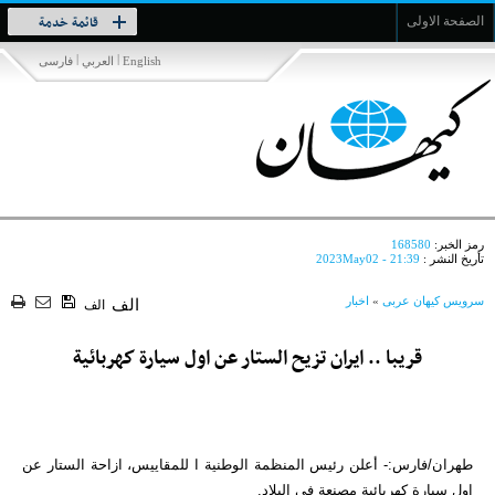
Toggle
قائمة خدمة
الصفحة الاولى
navigation
|
|
English
العربي
فارسی
رمز الخبر:
168580
تأريخ النشر :
2023May02 - 21:39
سرویس کیهان عربی
»
اخبار
الف
الف
قريبا .. ايران تزيح الستار عن اول سيارة كهربائية
طهران/فارس:- أعلن رئيس المنظمة الوطنية ا للمقاييس، ازاحة الستار عن
اول سيارة كهربائية مصنعة في البلاد.