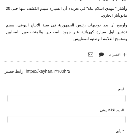
وأشار " مهدي اسلام بناه" في تغريدة أن السيارة سيتم الكشف عنها حتى 20
مايو/أيار الجاري.
وأوضح أن بعد توجيهات رئيس الجمهورية في سنة الانتاج النوعي، سيتم
تدشين اول سيارة كهربائية عبر جهود المصنعين والمتخصصين المحليين
وستمنح العلامة الوطنية للمقاييس.
الاشتراك
https://kayhan.ir/100hr2
رابط قصير:
اسم
البريد الالكتروني
* رأي