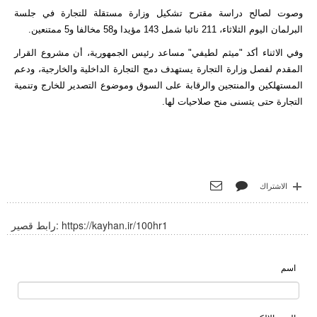
وصوت لصالح دراسة مقترح تشكيل وزارة مستقلة للتجارة في جلسة
البرلمان اليوم الثلاثاء، 211 نائبا شمل 143 مؤيدا و58 مخالفا و5 ممتنعين.
وفي الاثناء أكد "ميثم لطيفي" مساعد رئيس الجمهورية، أن مشروع القرار
المقدم لفصل وزارة التجارة يستهدف دمج التجارة الداخلية والخارجية، ودعم
المستهلكين والمنتجين والرقابة على السوق وموضوع التصدير للخارج وتنمية
التجارة حتى يتسنى منح صلاحيات لها.
الاشتراك
https://kayhan.ir/100hr1
رابط قصير:
اسم