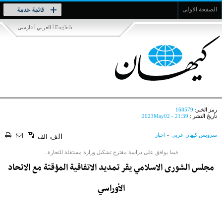
Toggle
قائمة خدمة
الصفحة الاولى
navigation
|
|
English
العربي
فارسی
رمز الخبر:
168579
تأريخ النشر :
2023May02 - 21:39
سرویس کیهان عربی
»
اخبار
الف
الف
فيما يوافق على دراسة مقترح تشكيل وزارة مستقلة للتجارة..
مجلس الشورى الاسلامي يقر تمديد الاتفاقية المؤقتة مع الاتحاد
الأوراسي