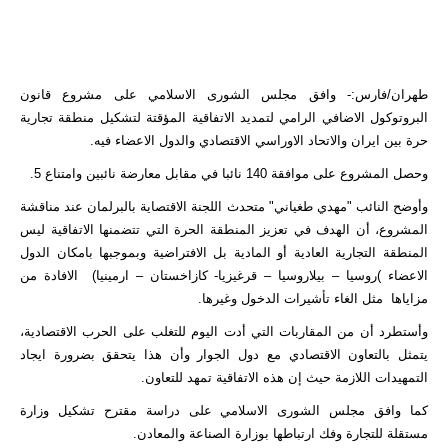
طهران/فارس:- وافق مجلس الشورى الاسلامي على مشروع قانون
البروتوكول الاضافي الرامي لتمديد الاتفاقية المؤقتة لتشكيل منطقة تجارية
حرة بين ايران والاتحاد الاوراسي الاقتصادي والدول الاعضاء فيه.
وحصل المشروع على موافقة 140 نائبا في مقابل معارضة نائبين وامتناع 5.
وأوضح النائب "مهدي طغياني" متحدث اللجنة الاقتصاية بالبرلمان عند مناقشة
المشروع، أن الهدف في تعزيز المنطقة الحرة التي تتضمنها الاتفاقية ليس
المنطقة التجارية العادية أو المادية بل الافتراضية وبموجبها بامكان الدول
الاعضاء )روسيا – بيلاروسيا – قرغيزيا- كازاخستان – ارمينيا) الافادة من
مزاياها مثل الغاء تأشيرات الدخول وغيرها.
وأستطرد أن من المقاربات التي أدت اليوم للتغلب على الحرب الاقتصادية،
يتمثل بالتعاون الاقتصادي مع دول الجوار وأن هذا يتحقق بضرورة ايجاد
التمهيدات اللازمة حيث إن هذه الاتفاقية تمهد للتعاون.
كما وافق مجلس الشورى الاسلامي على دراسة مقترح تشكيل وزارة
مستقلة للتجارة وفك ارتباطها بوزارة الصناعة والمعادن.