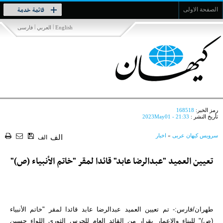
Toggle
قائمة خدمة
الصفحة الاولى
navigation
|
|
English
العربي
فارسی
رمز الخبر:
168518
تأريخ النشر :
2023May01 - 21:33
سرویس کیهان عربی
»
اخبار
الف
الف
تعيين العميد "عبدالرضا عابد" قائدا لمقر "خاتم الأنبياء (ص)"
طهران/فارس:- تم تعيين العميد عبدالرضا عابد قائدا لمقر "خاتم الأنبياء
(ص)" للبناء والاعمار بقرار من القائد العام للحرس الثوري اللواء حسين